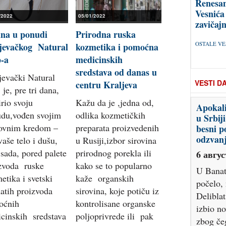
Renesan
Vesnića
/2022
05/01/2022
zavičajn
ina u ponudi
Prirodna ruska
OSTALE VES
jevačkog Natural
kozmetika i pomoćna
-a
medicinskih
sredstava od danas u
jevački Natural
VESTI D
centru Kraljeva
 je, pre tri dana,
irio svoju
Kažu da je ,jedna od,
SRCE: 
du,vođen svojim
odlika kozmetičkih
Filipovi
ovnim kredom –
preparata proizvedenih
6 авгус
aše telo i dušu,
u Rusiji,izbor sirovina
Napad n
 sada, pored palete
prirodnog porekla ili
Fakulte
zvoda ruske
kako se to popularno
(FDU) S
etika i svetski
kaže organskih
instruis
atih proizvoda
sirovina, koje potiču iz
danas st
oćnih
kontrolisane organske
(SRCE) 
cinskih sredstava
poljoprivrede ili pak
SNS bati