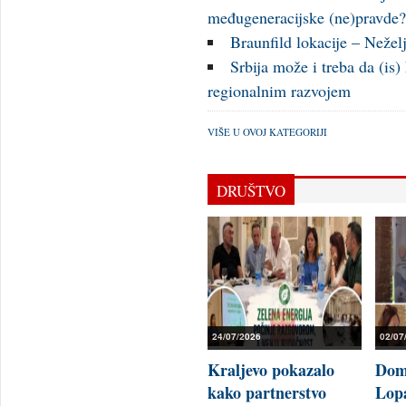
međugeneracijske (ne)pravde
Braunfild lokacije – Nežel
Srbija može i treba da (is)
regionalnim razvojem
VIŠE U OVOJ KATEGORIJI
DRUŠTVO
24/07/2026
02/07
Kraljevo pokazalo
Doma
kako partnerstvo
Lopa