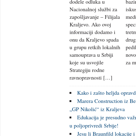
dodele odluka u
bazi
Nacionalnoj službi za
isku
zapošljavanje – Filijala
medi
Kraljevo. Ako ovoj
spec
informaciji dodamo i
tret
onu da Kraljevo spada
drug
u grupu retkih lokalnih
pedi
samouprava u Srbiji
novo
koje su usvojile
za m
Strategiju rodne
ravnopravnosti […]
Kako i zašto heljda opravd
Marera Construction iz Be
„GP Nikolić“ iz Kraljeva
Edukacija je presudno važn
u poljoprivredi Srbije!
Jesu li Braunfild lokacije 