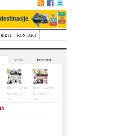
JEKTI
KONTAKT
VIDEO
PROJEKTI
KE
KRALJEVAČKE
KRALJEVAČKE
NOVOSTI BR.
NOVOSTI BR.
281
280
RA