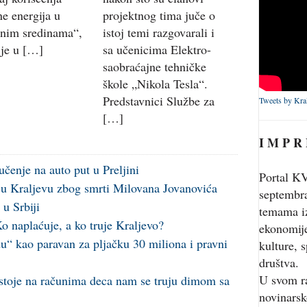
ne energija u
projektnog tima juče o
lnim sredinama“,
istoj temi razgovarali i
 je u […]
sa učenicima Elektro-
saobraćajne tehničke
škole „Nikola Tesla“.
Predstavnici Službe za
Tweets by Kra
[…]
I M P R
učenje na auto put u Preljini
Portal KV
i u Kraljevu zbog smrti Milovana Jovanovića
septembr
u Srbiji
temama iz
o naplaćuje, a ko truje Kraljevo?
ekonomije
u“ kao paravan za pljačku 30 miliona i pravni
kulture, s
društva.
U svom r
 stoje na računima deca nam se truju dimom sa
novinarsk