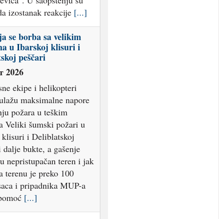
 pomoć
[...]
m Sadu zaplenjen kokain
uana i uhapšena trojica
ujevca, Čačka i
da
т 2026
ka policija zaplenila je
grama kokaina i oko 70
ma marihuane i uhapsila
 muškaraca iz Kragujevca,
 Beograda, saopšteno je
Uhapšeni su M.Z. (39) iz
ca, I.G. (43) iz Čačka i
6) iz Beograda
čeni za neovlašćenu
nju i stavljanje u
[...]