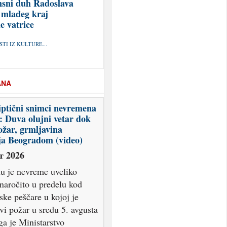
sni duh Radoslava
 mlađeg kraj
e vatrice
TI IZ KULTURE...
ANA
Napad na Stevana
ća instruisan od vlasti
т 2026
a profesora beogradskog
ta dramskih umetnosti
tevana Filipovića
an je od vlasti, ocenila je
ranka Srbija centar
i upozorila da su "napadi
naša na ljude koji