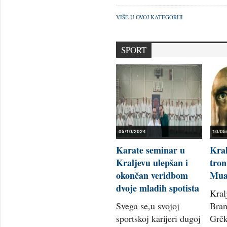
VIŠE U OVOJ KATEGORIJI
SPORT
05/10/2024
10/05
Karate seminar u
Kra
Kraljevu ulepšan i
tron
okončan veridbom
Mua
dvoje mladih spotista
Kral
Svega se,u svojoj
Bran
sportskoj karijeri dugoj
Grčk