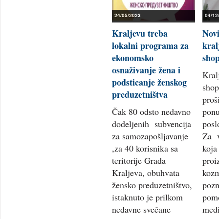
24/05/2023
04/12
Kraljevu treba
Nov
lokalni programa za
kral
ekonomsko
shop
osnaživanje žena i
Kral
podsticanje ženskog
shop
preduzetništva
proš
Čak 80 odsto nedavno
ponu
dodeljenih subvencija
posl
za samozapošljavanje
Za v
,za 40 korisnika sa
koja
teritorije Grada
proi
Kraljeva, obuhvata
kozm
žensko preduzetništvo,
pozn
istaknuto je prilkom
pom
nedavne svečane
medi