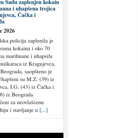
ptični snimci nevremena
i: Duva olujni vetar dok
ožar, grmljavina
ja Beogradom (video)
т 2026
u je nevreme uveliko
naročito u predelu kod
ske peščare u kojoj je
vi požar u sredu 5. avgusta
ga je Ministarstvo
njih poslova moralo da
 veliki broj vatrogasaca
anje čak dva helikoptera.
sci se dugo bore sa
m stihijom koja
[...]