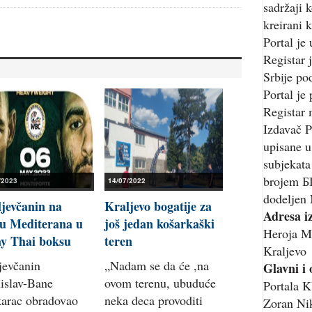
sadržaji 
kreirani k
Portal je
Registar 
Srbije p
Portal je
Registar 
Izdavač P
upisane u
subjekata
brojem Б
/2023
14/07/2022
dodeljen 
ljevčanin na
Kraljevo bogatije za
Adresa i
u Mediterana u
još jedan košarkaški
Heroja M
y Thai boksu
teren
Kraljevo
jevčanin
„Nadam se da će ,na
Glavni i
islav-Bane
ovom terenu, ubuduće
Portala
arac obradovao
neka deca provoditi
Zoran Nik