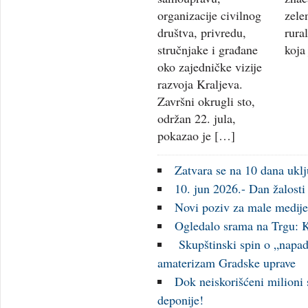
organizacije civilnog
zele
društva, privredu,
rura
stručnjake i građane
koja
oko zajedničke vizije
razvoja Kraljeva.
Završni okrugli sto,
održan 22. jula,
pokazao je […]
Zatvara se na 10 dana uklj
10. jun 2026.- Dan žalost
Novi poziv za male medije 
Ogledalo srama na Trgu: K
Skupštinski spin o „napad
amaterizam Gradske uprave
Dok neiskorišćeni milioni
deponije!