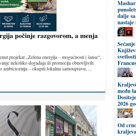
Mashar
punolet
dalje s
nastaje
ergija počinje razgovorom, a menja
Sećanje
Književ
svetlost
nut projekat „Zelena energija – mogućnosti i šanse“,
Francus
ovanje nekoliko događaja ili promocija obnovljivih
go ambicioznija – okupiti lokalnu samoupravu, ...
Kraljev
među l
Dositej
2026 go
Od crno
kraljev