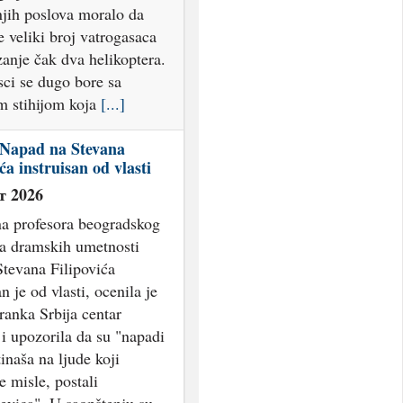
e misle, postali
evica". U saopštenju su
da izostanak reakcije
[...]
ja se borba sa velikim
a u Ibarskoj klisuri i
tskoj peščari
т 2026
ne ekipe i helikopteri
lažu maksimalne napore
nju požara u teškim
a Veliki šumski požari u
 klisuri i Deliblatskoj
i dalje bukte, a gašenje
u nepristupačan teren i jak
a terenu je preko 100
saca i pripadnika MUP-a