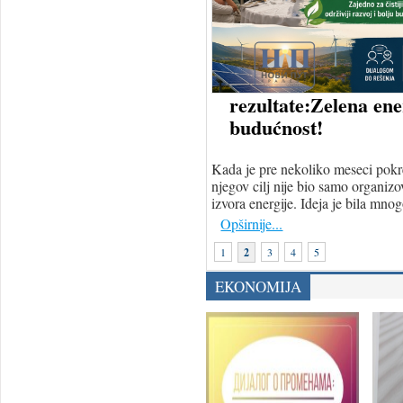
rezultate:Zelena en
budućnost!
Kada je pre nekoliko meseci pokre
njegov cilj nije bio samo organiz
izvora energije. Ideja je bila mno
Opširnije...
1
2
3
4
5
EKONOMIJA