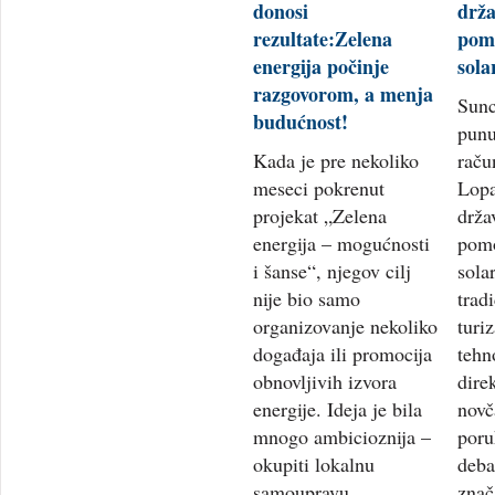
donosi
drža
rezultate:Zelena
pom
energija počinje
sola
razgovorom, a menja
Sunc
budućnost!
punu
Kada je pre nekoliko
raču
meseci pokrenut
Lopa
projekat „Zelena
drža
energija – mogućnosti
pom
i šanse“, njegov cilj
sola
nije bio samo
tradi
organizovanje nekoliko
turi
događaja ili promocija
tehn
obnovljivih izvora
dire
energije. Ideja je bila
novč
mnogo ambicioznija –
poru
okupiti lokalnu
deba
samoupravu,
znač