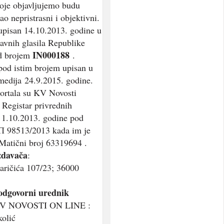
koje objavljujemo budu
ao nepristrasni i objektivni.
 upisan 14.10.2013. godine u
javnih glasila Republike
IN000188
od brojem
.
 pod istim brojem upisan u
medija 24.9.2015. godine.
ortala su KV Novosti
 Registar privrednih
 1.10.2013. godine pod
П 98513/2013 kada im je
Matični broj 63319694 .
zdavača
:
aričića 107/23; 36000
 odgovorni urednik
 KV NOVOSTI ON LINE :
olić