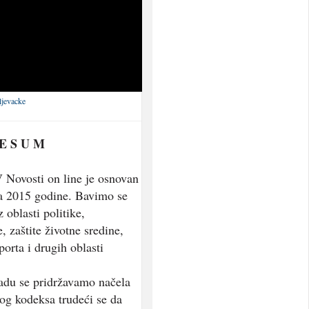
ljevacke
 E S U M
 Novosti on line je osnovan
a 2015 godine. Bavimo se
 oblasti politike,
, zaštite životne sredine,
porta i drugih oblasti
adu se pridržavamo načela
og kodeksa trudeći se da