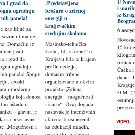
Apokali
va i grad da
:Predstavljena
u Srbij
ognu ugradnju
brošura o zelenoj
besni p
rnih panela!
energiji u
odzvan
kraljevačkim
e kao ključ za
6 авгус
srednjim školama
 sezonu i manje
U Banat
ne: Domaćini iz
Mašinsko-tehnička
počelo, 
tnice jasni –
škola „14. oktobar“ u
Deliblat
va i grad da
Kraljevu bila je krajem
izbio no
ognu ugradnju
prošle nedelje,
zbog če
rnih panela! Spojiti
domaćin tribine
unutraš
ciju, seoski
organizovane u okviru
angažuje
zam i modernu
projekta „Zelena
uz podiz
ologiju koja donosi
energija – mogućnosti
Vatroga
ktnu uštedu u
i šanse“. Ovaj događaj
vatreno
aniku – glavna je
nastavak je intenzivnih
ka sa prve javne
aktivnosti usmerenih
VIDEO
te „Mogućnosti i
ka edukaciji mladih,
aj korišćenja
nakon što su članovi