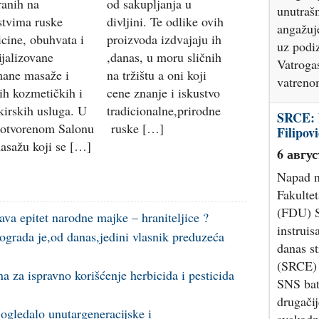
ranih na
od sakupljanja u
drugačij
stvima ruske
divljini. Te odlike ovih
svakodn
cine, obuhvata i
proizvoda izdvajaju ih
ocenili 
ijalizovane
,danas, u moru sličnih
mane masaže i
na tržištu a oni koji
Nastavl
ih kozmetičkih i
cene znanje i iskustvo
požarim
kirskih usluga. U
tradicionalne,prirodne
Delibla
otvorenom Salonu
ruske […]
6 авгус
asažu koji se […]
Vatrogas
MUP-a u
na gaše
uslovim
ava epitet narodne majke – hraniteljice ?
Ibarskoj
ograda je,od danas,jedini vlasnik preduzeća
peščari 
otežavaj
a za ispravno korišćenje herbicida i pesticida
vetar. N
vatroga
i ogledalo unutargeneracijske i