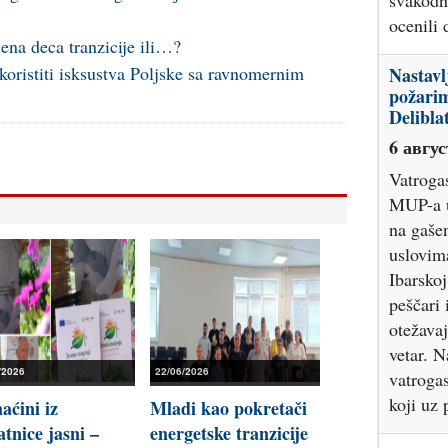
koji uz
?
jena deca tranzicije ili…?
U Novo
 koristiti isksustva Poljske sa ravnomernim
i marih
iz Krag
Beogra
6 авгус
Novosads
15 kilo
kilogra
trojicu
Čačka i
danas. 
Kragujev
Đ.M. (2
/2026
22/06/2026
osumnji
proizvod
ćini iz
Mladi kao pokretači
tnice jasni –
energetske tranzicije