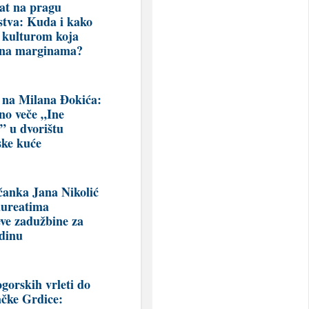
at na pragu
stva: Kuda i kako
a kulturom koja
 na marginama?
 na Milana Đokića:
no veče „Ine
i” u dvorištu
ke kuće
čanka Jana Nikolić
aureatima
eve zadužbine za
dinu
gorskih vrleti do
ačke Grdice: