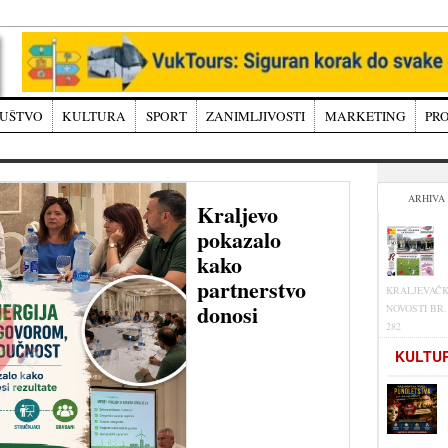
UŠTVO
KULTURA
SPORT
ZANIMLJIVOSTI
MARKETING
PRO
ARHIVA
Kraljevo
pokazalo
kako
partnerstvo
KRALJEVAČ
donosi
NOVOSTI BR.
282
KULTU