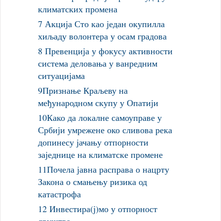
климатских промена
7 Акција Сто као један окупилла
хиљаду волонтера у осам градова
8 Превенција у фокусу активности
система деловања у ванредним
ситуацијама
9Признање Краљеву на
међународном скупу у Опатији
10Како да локалне самоуправе у
Србији умрежене око сливова река
допинесу јачању отпорности
заједнице на климатске промене
11Почела јавна расправа о нацрту
Закона о смањењу ризика од
катастрофа
12 Инвестира(ј)мо у отпорност