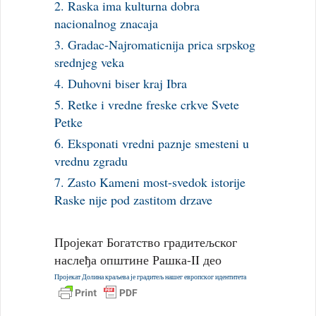
2. Raska ima kulturna dobra
nacionalnog znacaja
3. Gradac-Najromaticnija prica srpskog
srednjeg veka
4. Duhovni biser kraj Ibra
5. Retke i vredne freske crkve Svete
Petke
6. Eksponati vredni paznje smesteni u
vrednu zgradu
7. Zasto Kameni most-svedok istorije
Raske nije pod zastitom drzave
Пројекат Богатство градитељског
наслеђа општине Рашка-II део
Пројекат Долина краљева је градитељ нашег европског идентитета