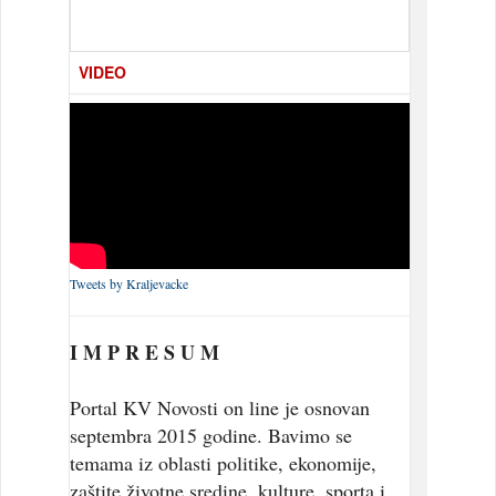
[...]
VIDEO
Tweets by Kraljevacke
I M P R E S U M
Portal KV Novosti on line je osnovan
septembra 2015 godine. Bavimo se
temama iz oblasti politike, ekonomije,
zaštite životne sredine, kulture, sporta i