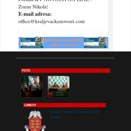
Zoran Nikolić
E-mail adresa:
office@kraljevackenovosti.com
FOTO
LINKOVI
Zvanična internet prezentacija grada
Kraljeva