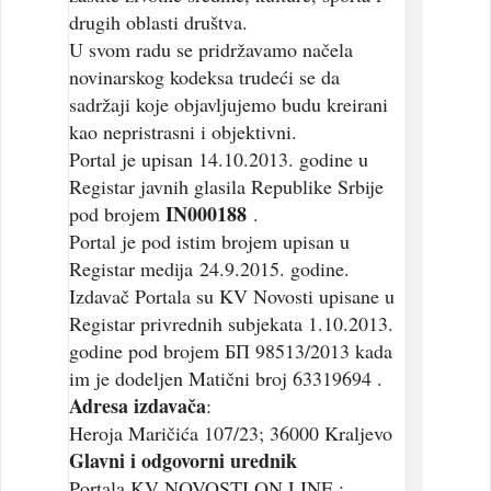
drugih oblasti društva.
U svom radu se pridržavamo načela
novinarskog kodeksa trudeći se da
sadržaji koje objavljujemo budu kreirani
kao nepristrasni i objektivni.
Portal je upisan 14.10.2013. godine u
Registar javnih glasila Republike Srbije
IN000188
pod brojem
.
Portal je pod istim brojem upisan u
Registar medija 24.9.2015. godine.
Izdavač Portala su KV Novosti upisane u
Registar privrednih subjekata 1.10.2013.
godine pod brojem БП 98513/2013 kada
im je dodeljen Matični broj 63319694 .
Adresa izdavača
:
Heroja Maričića 107/23; 36000 Kraljevo
Glavni i odgovorni urednik
Portala KV NOVOSTI ON LINE :