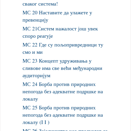
сваког система!
МС 20 Наставите да улажете у
превенцију
МС 21Систем нажалост још увек
споро реагује
МС 22 Где су пољопривредници ту
смо и ми
МС 23 Концепт удруживања у
сливове има све већи међународни
аудиторијум
МС 24 Борба против природних
непогода без адекватне подршке на
локалу
МС 25 Борба против природних
непогода без адекватне подршке на
локалу (I I )
МС 26 Заједништво као предуслов за