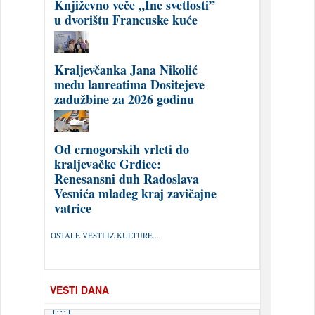
Književno veče „Ine svetlosti”
u dvorištu Francuske kuće
Kraljevčanka Jana Nikolić
među laureatima Dositejeve
zadužbine za 2026 godinu
Od crnogorskih vrleti do
kraljevačke Grdice:
Renesansni duh Radoslava
Vesnića mlađeg kraj zavičajne
vatrice
OSTALE VESTI IZ KULTURE...
VESTI DANA