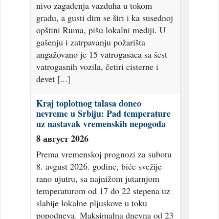
nivo zagađenja vazduha u tokom
gradu, a gusti dim se širi i ka susednoj
opštini Ruma, pišu lokalni mediji. U
gašenju i zatrpavanju požarišta
angažovano je 15 vatrogasaca sa šest
vatrogasnih vozila, četiri cisterne i
devet
[...]
Kraj toplotnog talasa doneo
nevreme u Srbiju: Pad temperature
uz nastavak vremenskih nepogoda
8 август 2026
Prema vremenskoj prognozi za subotu
8. avgust 2026. godine, biće svežije
rano ujutru, sa najnižom jutarnjom
temperaturom od 17 do 22 stepena uz
slabije lokalne pljuskove u toku
popodneva. Maksimalna dnevna od 23