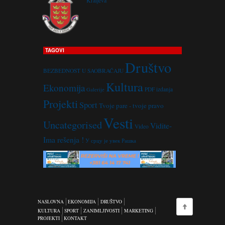
Kraljeva
TAGOVI
Društvo
BEZBEDNOST U SAOBRAĆAJU
Kultura
Ekonomija
PDF izdanja
Galerije
Projekti
Sport
Tvoje pare - tvoje pravo
Vesti
Uncategorised
Vidite-
Video
Ima rešenja !
У срцу је увек Рашка
NASLOVNA
EKONOMIJA
DRUŠTVO
KULTURA
SPORT
ZANIMLJIVOSTI
MARKETING
PROJEKTI
KONTAKT