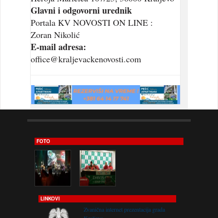
Glavni i odgovorni urednik
Portala KV NOVOSTI ON LINE :
Zoran Nikolić
E-mail adresa:
office@kraljevackenovosti.com
FOTO
LINKOVI
Zvanična internet prezentacija grada