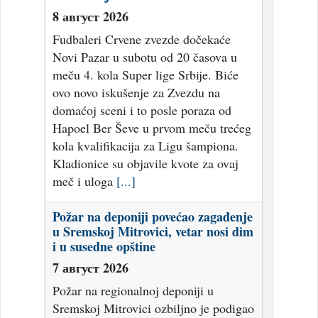
8 август 2026
Fudbaleri Crvene zvezde dočekaće
Novi Pazar u subotu od 20 časova u
meču 4. kola Super lige Srbije. Biće
ovo novo iskušenje za Zvezdu na
domaćoj sceni i to posle poraza od
Hapoel Ber Ševe u prvom meču trećeg
kola kvalifikacija za Ligu šampiona.
Kladionice su objavile kvote za ovaj
meč i uloga
[...]
Požar na deponiji povećao zagađenje
u Sremskoj Mitrovici, vetar nosi dim
i u susedne opštine
7 август 2026
Požar na regionalnoj deponiji u
Sremskoj Mitrovici ozbiljno je podigao