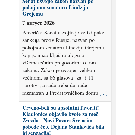
Senat usvojio zakon nazvan po
pokojnom senatoru Lindziju
Grejemu
7 август 2026
Američki Senat usvojio je veliki paket
sankcija protiv Rusije, nazvan po
pokojnom senatoru Lindziju Grejemu,
koji je imao ključnu ulogu u
višemesečnim pregovorima o tom
zakonu. Zakon je usvojen velikom
većinom, sa 86 glasova "za" i 11
"protiv", a sada treba da bude
razmatran u Predstavničkom domu
[...]
Crveno-beli su apsolutni favoriti!
Kladionice objavile kvote za meč
Zvezda - Novi Pazar: Sve osim
pobede čete Dejana Stankovića bila
bi senzacija!