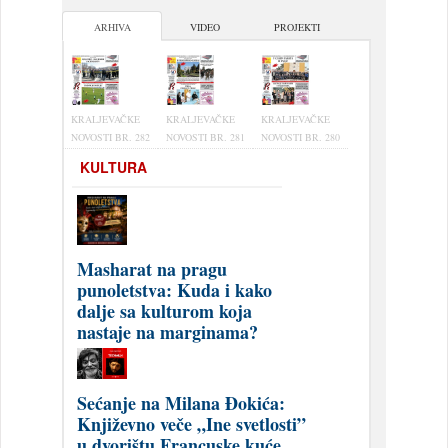
ARHIVA
VIDEO
PROJEKTI
KRALJEVAČKE
KRALJEVAČKE
KRALJEVAČKE
NOVOSTI BR. 282
NOVOSTI BR. 281
NOVOSTI BR. 280
KULTURA
Masharat na pragu
punoletstva: Kuda i kako
dalje sa kulturom koja
nastaje na marginama?
Sećanje na Milana Đokića:
Književno veče „Ine svetlosti”
u dvorištu Francuske kuće