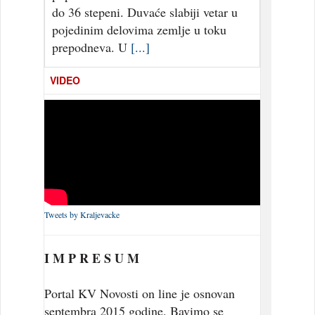
do 36 stepeni. Duvaće slabiji vetar u
pojedinim delovima zemlje u toku
prepodneva. U
[...]
VIDEO
Tweets by Kraljevacke
I M P R E S U M
Portal KV Novosti on line je osnovan
septembra 2015 godine. Bavimo se