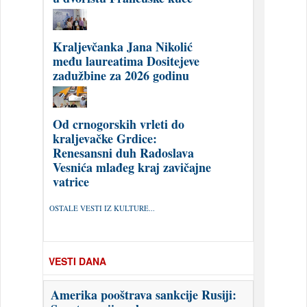
Kraljevčanka Jana Nikolić
među laureatima Dositejeve
zadužbine za 2026 godinu
Od crnogorskih vrleti do
kraljevačke Grdice:
Renesansni duh Radoslava
Vesnića mlađeg kraj zavičajne
vatrice
OSTALE VESTI IZ KULTURE...
VESTI DANA
Amerika pooštrava sankcije Rusiji: