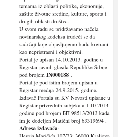
temama iz oblasti politike, ekonomije,
zaštite životne sredine, kulture, sporta i
drugih oblasti društva.
U svom radu se pridržavamo načela
novinarskog kodeksa trudeći se da
sadržaji koje objavljujemo budu kreirani
kao nepristrasni i objektivni.
Portal je upisan 14.10.2013. godine u
Registar javnih glasila Republike Srbije
IN000188
pod brojem
.
Portal je pod istim brojem upisan u
Registar medija 24.9.2015. godine.
Izdavač Portala su KV Novosti upisane u
Registar privrednih subjekata 1.10.2013.
godine pod brojem БП 98513/2013 kada
im je dodeljen Matični broj 63319694 .
Adresa izdavača
:
Heroja Maričića 107/23; 36000 Kraljevo