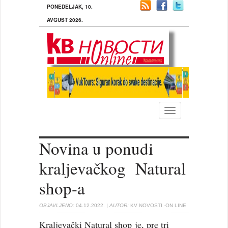
PONEDELJAK, 10.
AVGUST 2026.
Toggle
navigation
Novina u ponudi
kraljevačkog Natural
shop-a
OBJAVLJENO:
04.12.2022.
| AUTOR:
KV NOVOSTI -ON LINE
Kraljevački Natural shop je, pre tri