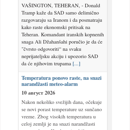
VAŠINGTON, TEHERAN, - Donald
Tramp kaže da SAD samo delimično
razgovaraju sa Iranom i da posmatraju
kako raste ekonomski pritisak na
Teheran. Komandant iranskih kopnenih
snaga Ali Džahanšahi poručio je da će
"čvrsto odgovoriti“ na svaku
neprijateljsku akciju i upozorio SAD
da će njihovim trupama
[...]
Temperatura ponovo raste, na snazi
narandžasti meteo-alarm
10 август 2026
Nakon nekoliko svežijih dana, očekuje
se novi porast temperature uz sunčano
vreme. Zbog visokih temperatura u
celoj zemlji je na snazi narandžasti