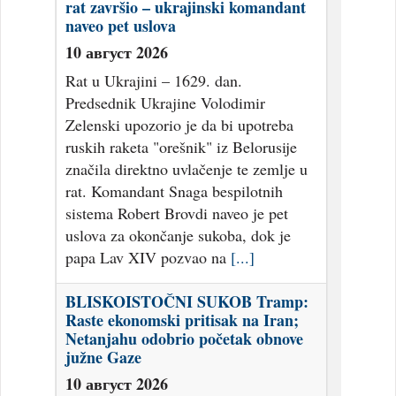
rat završio – ukrajinski komandant
naveo pet uslova
10 август 2026
Rat u Ukrajini – 1629. dan.
Predsednik Ukrajine Volodimir
Zelenski upozorio je da bi upotreba
ruskih raketa "orešnik" iz Belorusije
značila direktno uvlačenje te zemlje u
rat. Komandant Snaga bespilotnih
sistema Robert Brovdi naveo je pet
uslova za okončanje sukoba, dok je
papa Lav XIV pozvao na
[...]
BLISKOISTOČNI SUKOB Tramp:
Raste ekonomski pritisak na Iran;
Netanjahu odobrio početak obnove
južne Gaze
10 август 2026