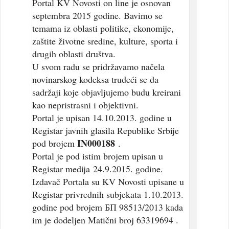
Portal KV Novosti on line je osnovan
septembra 2015 godine. Bavimo se
temama iz oblasti politike, ekonomije,
zaštite životne sredine, kulture, sporta i
drugih oblasti društva.
U svom radu se pridržavamo načela
novinarskog kodeksa trudeći se da
sadržaji koje objavljujemo budu kreirani
kao nepristrasni i objektivni.
Portal je upisan 14.10.2013. godine u
Registar javnih glasila Republike Srbije
IN000188
pod brojem
.
Portal je pod istim brojem upisan u
Registar medija 24.9.2015. godine.
Izdavač Portala su KV Novosti upisane u
Registar privrednih subjekata 1.10.2013.
godine pod brojem БП 98513/2013 kada
im je dodeljen Matični broj 63319694 .