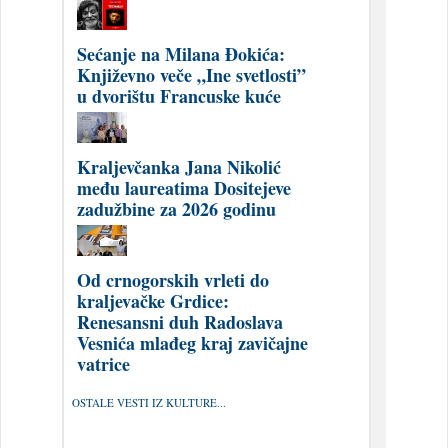
Sećanje na Milana Đokića:
Književno veče „Ine svetlosti”
u dvorištu Francuske kuće
Kraljevčanka Jana Nikolić
među laureatima Dositejeve
zadužbine za 2026 godinu
Od crnogorskih vrleti do
kraljevačke Grdice:
Renesansni duh Radoslava
Vesnića mlađeg kraj zavičajne
vatrice
OSTALE VESTI IZ KULTURE...