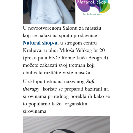
U novootvorenom Salonu za masažu
koji se nalazi na spratu prodavnice
Natural shop-a
, u strogom centru
Kraljeva, u ulici Miloša Velikog br 20
(preko puta bivše Robne kuće Beograd)
možete zakazati svoj tretman koji
obuhvata različite vrste masaža.
U sklopu tretmana nazvanog
Sofi
therapy
koriste se preparati bazirani na
sirovinama prirodnog porekla ili kako se
to popularno kaže organskim
sirovinama.