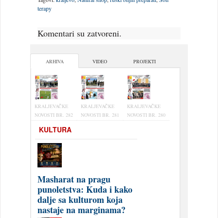
terapy
Komentari su zatvoreni.
ARHIVA
VIDEO
PROJEKTI
KRALJEVAČKE
KRALJEVAČKE
KRALJEVAČKE
NOVOSTI BR. 282
NOVOSTI BR. 281
NOVOSTI BR. 280
KULTURA
Masharat na pragu
punoletstva: Kuda i kako
dalje sa kulturom koja
nastaje na marginama?