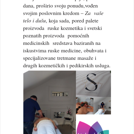
dana, proširio svoju ponudu,vođen
svojim poslovnim kredom –
Za vaše
telo i dušu
, koja sada, pored palete
proizvoda ruske kozmetika i svetski
poznatih proizvoda pomoćnih
medicinskih sredstava baziranih na
iskustvima ruske medicine, obuhvata i
specijalizovane tretmane masaže i
drugih kozmetičkih i pedikirskih usluga.