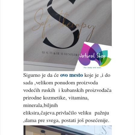
ovo mesto
Sigurno je da će
koje je ,i do
sada ,velikom ponudom proizvoda
vodećih ruskih i kubanskih proizvođača
prirodne kozmetike, vitamina,
minerala,biljnih
eliksira,čajeva.privlačilo veliku pažnju
,dama pre svega, postati još posećenije.