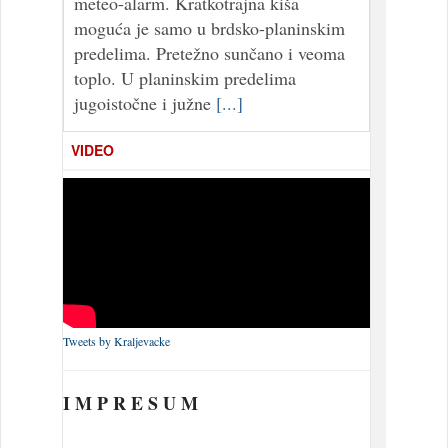
meteo-alarm. Kratkotrajna kiša
moguća je samo u brdsko-planinskim
predelima. Pretežno sunčano i veoma
toplo. U planinskim predelima
jugoistočne i južne
[...]
VIDEO
Tweets by Kraljevacke
I M P R E S U M