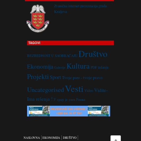
Zvanična internet prezentacija grada
Kraljeva
TAGOVI
Društvo
BEZBEDNOST U SAOBRAĆAJU
Kultura
Ekonomija
PDF izdanja
Galerije
Projekti
Sport
Tvoje pare - tvoje pravo
Vesti
Uncategorised
Vidite-
Video
Ima rešenja !
У срцу је увек Рашка
NASLOVNA
EKONOMIJA
DRUŠTVO