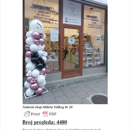
Natural shop-Miloša Velikog br 20
Broj pregleda: 4480
Tagovi:
kraljevo
,
Natural shop
,
ruski biljni preparati
,
Sofi