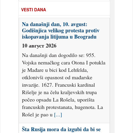
VESTI DANA
Na današnji dan, 10. avgust:
Godišnjica velikog protesta protiv
iskopavanja litijuma u Beogradu
10 август 2026
Na današnji dan dogodilo se: 955.
Vojska nemačkog cara Otona I potukla
je Mađare u bici kod Lehfelda,
otklonivši opasnost od mađarske
invazije. 1627. Francuski kardinal
Rišelje je na čelu kraljevskih trupa
počeo opsadu La Rošela, uporišta
francuskih protestanata, hugenota. La
Rošel je pao u
[...]
Šta Rusija mora da izgubi da bi se