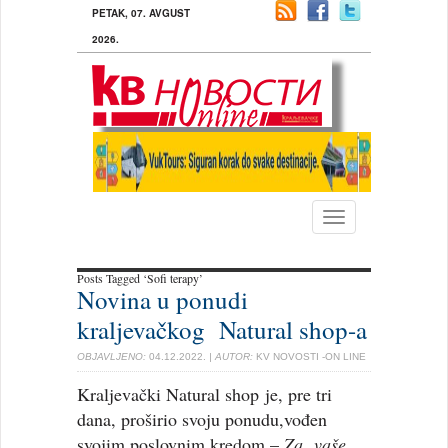
PETAK, 07. AVGUST
2026.
Toggle
navigation
Posts Tagged ‘Sofi terapy’
Novina u ponudi
kraljevačkog Natural shop-a
OBJAVLJENO:
04.12.2022.
| AUTOR:
KV NOVOSTI -ON LINE
Kraljevački Natural shop je, pre tri
dana, proširio svoju ponudu,vođen
svojim poslovnim kredom –
Za vaše