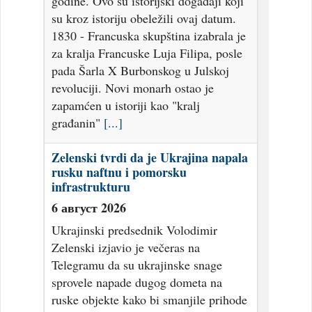
godine. Ovo su istorijski događaji koji
su kroz istoriju obeležili ovaj datum.
1830 - Francuska skupština izabrala je
za kralja Francuske Luja Filipa, posle
pada Šarla X Burbonskog u Julskoj
revoluciji. Novi monarh ostao je
zapamćen u istoriji kao "kralj
građanin"
[...]
Zelenski tvrdi da je Ukrajina napala
rusku naftnu i pomorsku
infrastrukturu
6 август 2026
Ukrajinski predsednik Volodimir
Zelenski izjavio je večeras na
Telegramu da su ukrajinske snage
sprovele napade dugog dometa na
ruske objekte kako bi smanjile prihode