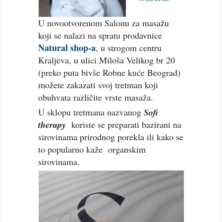
U novootvorenom Salonu za masažu
koji se nalazi na spratu prodavnice
Natural shop-a
, u strogom centru
Kraljeva, u ulici Miloša Velikog br 20
(preko puta bivše Robne kuće Beograd)
možete zakazati svoj tretman koji
obuhvata različite vrste masaža.
U sklopu tretmana nazvanog
Sofi
therapy
koriste se preparati bazirani na
sirovinama prirodnog porekla ili kako se
to popularno kaže organskim
sirovinama.