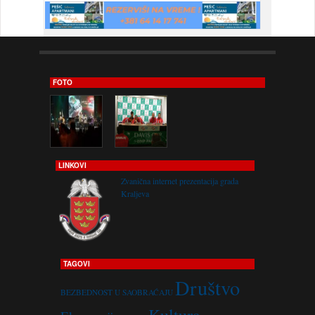
FOTO
LINKOVI
Zvanična internet prezentacija grada
Kraljeva
TAGOVI
Društvo
BEZBEDNOST U SAOBRAĆAJU
Kultura