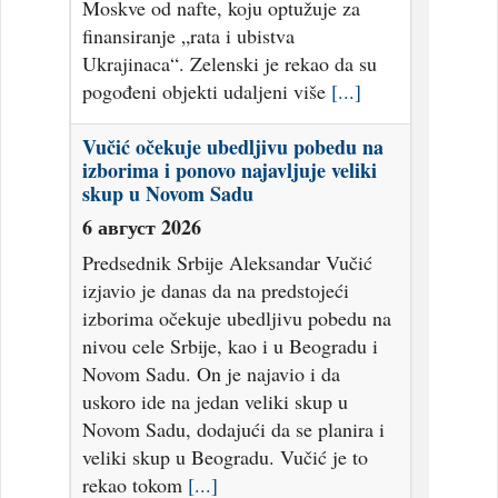
Moskve od nafte, koju optužuje za
finansiranje „rata i ubistva
Ukrajinaca“. Zelenski je rekao da su
pogođeni objekti udaljeni više
[...]
Vučić očekuje ubedljivu pobedu na
izborima i ponovo najavljuje veliki
skup u Novom Sadu
6 август 2026
Predsednik Srbije Aleksandar Vučić
izjavio je danas da na predstojeći
izborima očekuje ubedljivu pobedu na
nivou cele Srbije, kao i u Beogradu i
Novom Sadu. On je najavio i da
uskoro ide na jedan veliki skup u
Novom Sadu, dodajući da se planira i
veliki skup u Beogradu. Vučić je to
rekao tokom
[...]