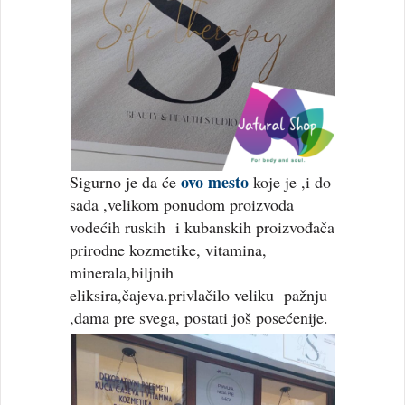
ovo mesto
Sigurno je da će
koje je ,i do
sada ,velikom ponudom proizvoda
vodećih ruskih i kubanskih proizvođača
prirodne kozmetike, vitamina,
minerala,biljnih
eliksira,čajeva.privlačilo veliku pažnju
,dama pre svega, postati još posećenije.