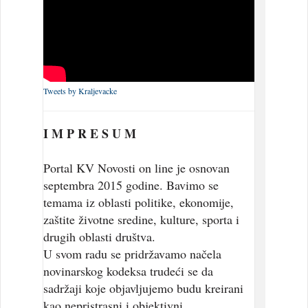
Tweets by Kraljevacke
I M P R E S U M
Portal KV Novosti on line je osnovan
septembra 2015 godine. Bavimo se
temama iz oblasti politike, ekonomije,
zaštite životne sredine, kulture, sporta i
drugih oblasti društva.
U svom radu se pridržavamo načela
novinarskog kodeksa trudeći se da
sadržaji koje objavljujemo budu kreirani
kao nepristrasni i objektivni.