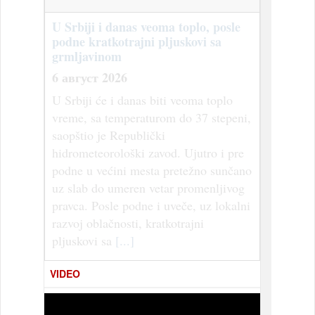
U Srbiji i danas veoma toplo, posle
podne kratkotrajni pljuskovi sa
grmljavinom
6 август 2026
U Srbiji će i danas biti veoma toplo
vreme, sa temperaturom do 37 stepeni,
saopštio je Republički
hidrometeorološki zavod. Ujutro i pre
podne u većini mesta pretežno sunčano
uz slab do umeren vetar promenljivog
pravca. Posle podne i uveče, uz lokalni
razvoj oblačnosti, kratkotrajni
pljuskovi sa
[...]
VIDEO