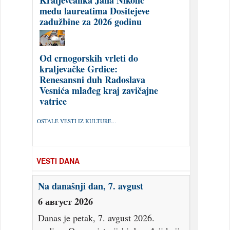
Kraljevčanka Jana Nikolić
među laureatima Dositejeve
zadužbine za 2026 godinu
Od crnogorskih vrleti do
kraljevačke Grdice:
Renesansni duh Radoslava
Vesnića mlađeg kraj zavičajne
vatrice
OSTALE VESTI IZ KULTURE...
VESTI DANA
Na današnji dan, 7. avgust
6 август 2026
Danas je petak, 7. avgust 2026.