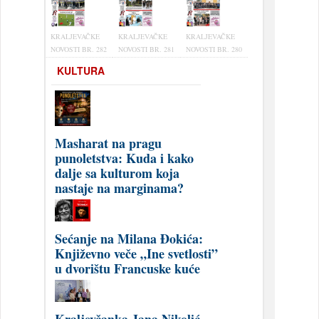
KRALJEVAČKE
KRALJEVAČKE
KRALJEVAČKE
NOVOSTI BR. 282
NOVOSTI BR. 281
NOVOSTI BR. 280
KULTURA
Masharat na pragu
punoletstva: Kuda i kako
dalje sa kulturom koja
nastaje na marginama?
Sećanje na Milana Đokića:
Književno veče „Ine svetlosti”
u dvorištu Francuske kuće