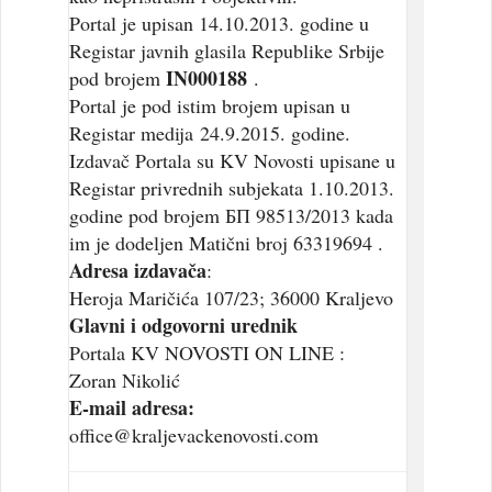
Portal je upisan 14.10.2013. godine u
Registar javnih glasila Republike Srbije
IN000188
pod brojem
.
Portal je pod istim brojem upisan u
Registar medija 24.9.2015. godine.
Izdavač Portala su KV Novosti upisane u
Registar privrednih subjekata 1.10.2013.
godine pod brojem БП 98513/2013 kada
im je dodeljen Matični broj 63319694 .
Adresa izdavača
:
Heroja Maričića 107/23; 36000 Kraljevo
Glavni i odgovorni urednik
Portala KV NOVOSTI ON LINE :
Zoran Nikolić
E-mail adresa:
office@kraljevackenovosti.com