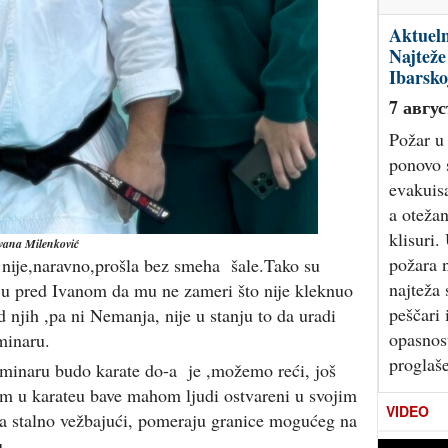
Aktueln
Najteže
Ibarsko
7 авгус
Požar u 
ponovo 
evakuis
a otežan
klisuri.
Ivana Milenković
požara 
nije,naravno,prošla bez smeha šale.Tako su
najteža 
u pred Ivanom da mu ne zameri što nije kleknuo
peščari 
 njih ,pa ni Nemanja, nije u stanju to da uradi
opasnost
minaru.
proglaš
eminaru budo karate do-a je ,možemo reći, još
om u karateu bave mahom ljudi ostvareni u svojim
VIDEO
da stalno vežbajući, pomeraju granice mogućeg na
u.