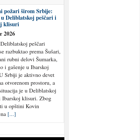
i požari širom Srbije:
 u Deliblatskoj peščari i
j klisuri
т 2026
Deliblatskoj peščari
se razbuktao prema Šušari,
ani rubni delovi Šumarka,
o i gašenje u Ibarskoj
 U Srbiji je aktivno devet
na otvorenom prostoru, a
situacija je u Deliblatskoj
i Ibarskoj klisuri. Zbog
i u opštini Kovin
ena
[...]