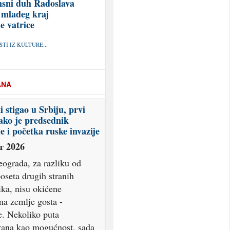
sni duh Radoslava
 mlađeg kraj
e vatrice
TI IZ KULTURE...
ANA
i stigao u Srbiju, prvi
ako je predsednik
e i početka ruske invazije
т 2026
eograda, za razliku od
poseta drugih stranih
ika, nisu okićene
ma zemlje gosta -
e. Nekoliko puta
ivana kao mogućnost, sada