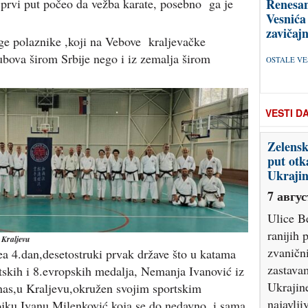
 prvi put počeo da vežba karate, posebno ga je
Renesan
Vesnića
zavičajn
uge polaznike ,koji na Vebove kraljevačke
bova širom Srbije nego i iz zemalja širom
OSTALE VES
VESTI D
Zelensk
put otk
Ukrajin
7 авгус
Ulice B
ranijih 
 Kraljevu
zvaničn
ea 4.dan,desetostruki prvak države što u katama
zastava
tskih i 8.evropskih medalja, Nemanja Ivanović iz
Ukrajin
nas,u Kraljevu,okružen svojim sportskim
najavlj
vojku Ivanu Milenković,koja se,do nedavno, i sama