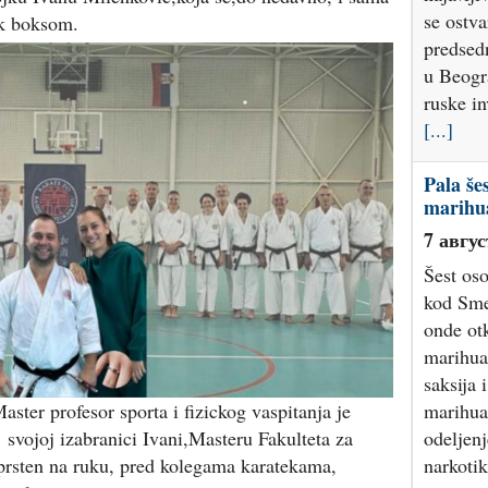
se ostva
ik boksom.
predsed
u Beogr
ruske in
[...]
Pala še
marihu
7 авгус
Šest os
kod Sme
onde otk
marihuan
saksija 
aster profesor sporta i fizickog vaspitanja je
marihua
 svojoj izabranici Ivani,Masteru Fakulteta za
odeljenj
 prsten na ruku, pred kolegama karatekama,
narkotik