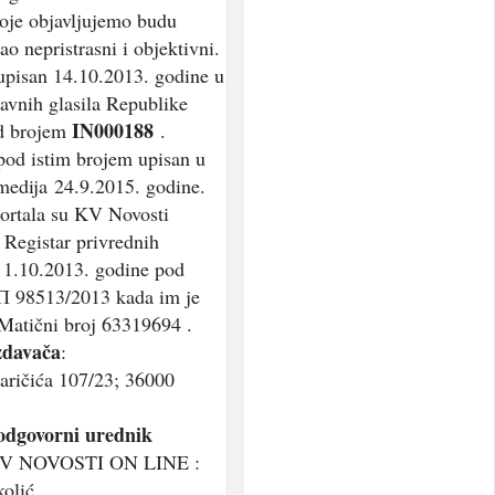
koje objavljujemo budu
ao nepristrasni i objektivni.
 upisan 14.10.2013. godine u
javnih glasila Republike
IN000188
od brojem
.
 pod istim brojem upisan u
medija 24.9.2015. godine.
ortala su KV Novosti
 Registar privrednih
 1.10.2013. godine pod
П 98513/2013 kada im je
Matični broj 63319694 .
zdavača
:
aričića 107/23; 36000
 odgovorni urednik
 KV NOVOSTI ON LINE :
olić