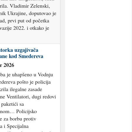
rila. Vladimir Zelenski,
nik Ukrajine, doputovao je
ad, prvi put od početka
vazije 2022. i otkako je
storka uzgajivača
ane kod Smedereva
т 2026
oba je uhapšeno u Vodnju
dereva pošto je policija
rila ilegalne zasade
e Ventilatori, dugi redovi
i paketići sa
nom… Policijsko
e za borbu protiv
a i Specijalna