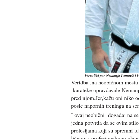
Verenički par Nemanja Ivanović i 
Veridba ,na neobičnom mestu 
karateke opravdavale Nemanj
pred njom.Jer,kažu oni niko od
posle napornih treninga na se
I ovaj neobični događaj na s
jedna potvrda da se ovim stil
profesijama koji su spremni ,
ličnom i profesionalnom plan