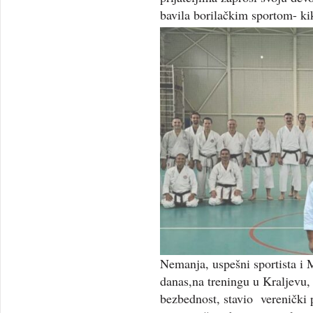
bavila borilačkim sportom- k
Nemanja, uspešni sportista i M
danas,na treningu u Kraljevu,
bezbednost, stavio verenički