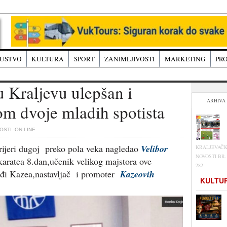
UŠTVO
KULTURA
SPORT
ZANIMLJIVOSTI
MARKETING
PRO
u Kraljevu ulepšan i
ARHIVA
m dvoje mladih spotista
STI -ON LINE
arijeri dugoj preko pola veka nagledao
Velibor
KRALJEVAČ
NOVOSTI BR.
aratea 8.dan,učenik velikog majstora ove
282
aiđi Kazea,nastavljač i promoter
Kazeovih
KULTU