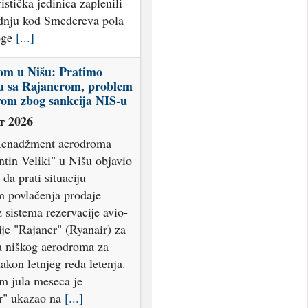
ristička jedinica zaplenili
dnju kod Smedereva pola
oge
[...]
om u Nišu: Pratimo
ju sa Rajanerom, problem
vom zbog sankcija NIS-u
т 2026
enadžment aerodroma
tin Veliki" u Nišu objavio
 da prati situaciju
 povlačenja prodaje
z sistema rezervacije avio-
je "Rajaner" (Ryanair) za
sa niškog aerodroma za
akon letnjeg reda letenja.
m jula meseca je
r" ukazao na
[...]