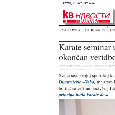
PETAK, 07. AVGUST 2026.
NASLOVNA
EKONOMIJA
DR
Karate seminar 
okončan veridbo
OBJAVLJENO:
05.10.2024.
| AUTOR:
KV NOVO
Svega se,u svojoj sportskoj k
Dimitrijević –Vebo,
majstora k
borilačke veštine počivšeg T
principa budo karate do-a.