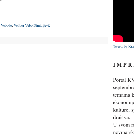
,
Vebodo
,
Velibor Vebo Dimitrijević
Tweets by Kra
I M P R
Portal KV
septembr
temama iz
ekonomije
kulture, s
društva.
U svom r
novinarsk