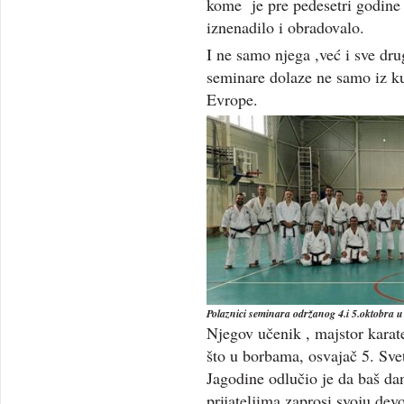
kome je pre pedesetri godine
iznenadilo i obradovalo.
I ne samo njega ,već i sve dr
seminare dolaze ne samo iz ku
Evrope.
Polaznici seminara održanog 4.i 5.oktobra u
Njegov učenik , majstor karat
što u borbama, osvajač 5. Sve
Jagodine odlučio je da baš da
prijateljima zaprosi svoju de