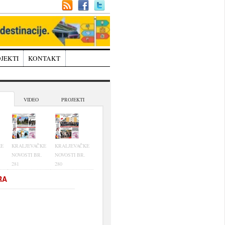
JEKTI
KONTAKT
VIDEO
PROJEKTI
KE
KRALJEVAČKE
KRALJEVAČKE
NOVOSTI BR.
NOVOSTI BR.
281
280
RA