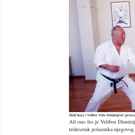
Taiđi Kaze i Velibor Vebo Dimitrijević (preu
Ali ono što je Velibor Dimitr
tridesetak polaznika njegovo