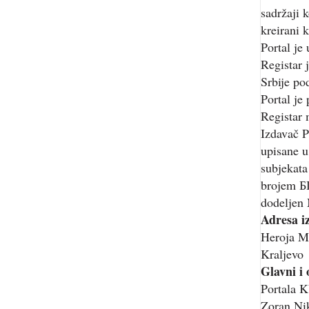
sadržaji 
kreirani k
Portal je
Registar 
Srbije p
Portal je
Registar 
Izdavač P
upisane u
subjekata
brojem Б
dodeljen 
Adresa i
Heroja M
Kraljevo
Glavni i
Portala
Zoran Nik