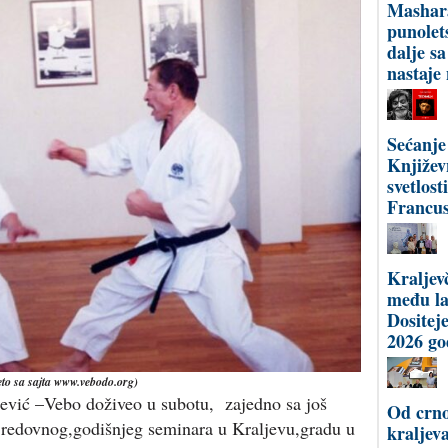
Mashar
punolet
dalje s
nastaje
Sećanje
Književ
svetlost
Francus
Kraljev
među l
Dositej
2026 go
zeto sa sajta www.vebodo.org)
ijević –Vebo doživeo u subotu, zajedno sa još
Od crno
g redovnog,godišnjeg seminara u Kraljevu,gradu u
kraljev