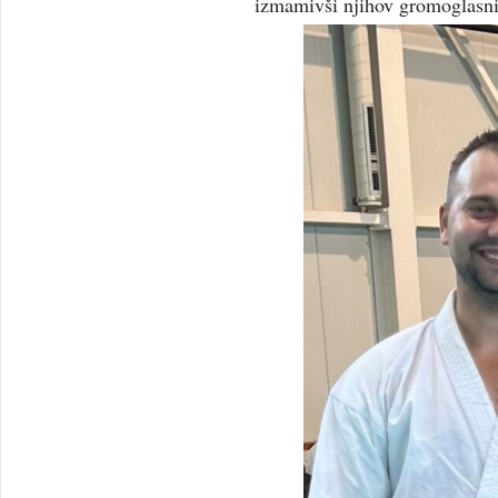
izmamivši njihov gromoglasni