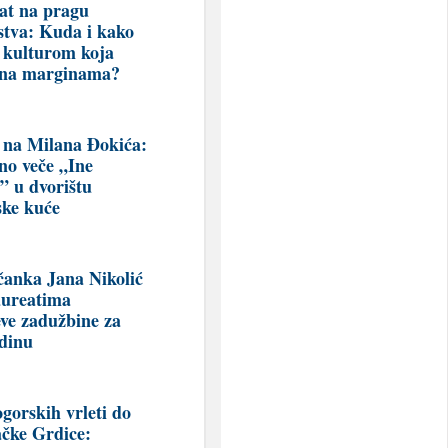
at na pragu
stva: Kuda i kako
a kulturom koja
 na marginama?
 na Milana Đokića:
no veče „Ine
i” u dvorištu
ke kuće
čanka Jana Nikolić
aureatima
eve zadužbine za
dinu
gorskih vrleti do
ačke Grdice: