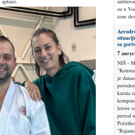
 aplauz.
antitero
su u Vo
tone dr
Aerodr
situaci
sa gori
7 авгус
NIŠ - M
"Konstan
je danas
povodom
karata i
kompani
letove 
period n
Početko
"Rajane