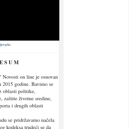
ljevacke
 E S U M
 Novosti on line je osnovan
a 2015 godine. Bavimo se
 oblasti politike,
, zaštite životne sredine,
porta i drugih oblasti
adu se pridržavamo načela
og kodeksa trudeći se da