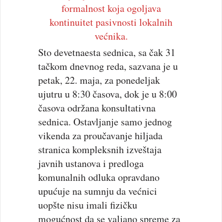
formalnost koja ogoljava
kontinuitet pasivnosti lokalnih
većnika.
Sto devetnaesta sednica, sa čak 31
tačkom dnevnog reda, sazvana je u
petak, 22. maja, za ponedeljak
ujutru u 8:30 časova, dok je u 8:00
časova održana konsultativna
sednica. Ostavljanje samo jednog
vikenda za proučavanje hiljada
stranica kompleksnih izveštaja
javnih ustanova i predloga
komunalnih odluka opravdano
upućuje na sumnju da većnici
uopšte nisu imali fizičku
mogućnost da se valjano spreme za