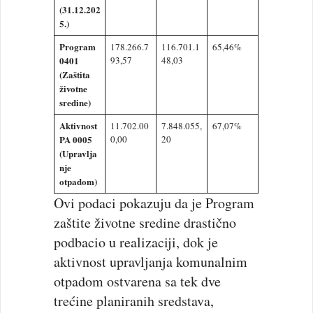
(31.12.202
5.)
Program
178.266.7
116.701.1
65,46%
0401
93,57
48,03
(Zaštita
životne
sredine)
Aktivnost
11.702.00
7.848.055,
67,07%
PA 0005
0,00
20
(Upravlja
nje
otpadom)
Ovi podaci pokazuju da je Program
zaštite životne sredine drastično
podbacio u realizaciji, dok je
aktivnost upravljanja komunalnim
otpadom ostvarena sa tek dve
trećine planiranih sredstava,