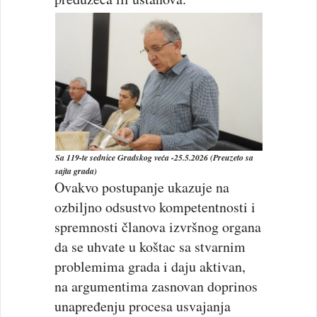
Sa 119-te sednice Gradskog veća -25.5.2026
(Preuzeto sa
sajta grada)
Ovakvo postupanje ukazuje na
ozbiljno odsustvo kompetentnosti i
spremnosti članova izvršnog organa
da se uhvate u koštac sa stvarnim
problemima grada i daju aktivan,
na argumentima zasnovan doprinos
unapređenju procesa usvajanja