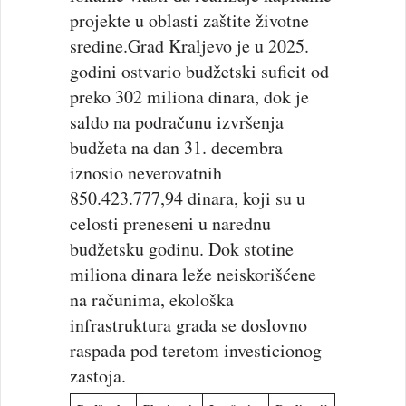
projekte u oblasti zaštite životne
sredine.Grad Kraljevo je u 2025.
godini ostvario budžetski suficit od
preko 302 miliona dinara, dok je
saldo na podračunu izvršenja
budžeta na dan 31. decembra
iznosio neverovatnih
850.423.777,94 dinara, koji su u
celosti preneseni u narednu
budžetsku godinu. Dok stotine
miliona dinara leže neiskorišćene
na računima, ekološka
infrastruktura grada se doslovno
raspada pod teretom investicionog
zastoja.