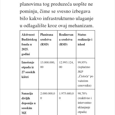
planovima tog preduzeća uopšte ne
pominju, čime se svesno izbegava
bilo kakvo infrastrukturno ulaganje
u odlagalište kroz ovaj mehanizam.
Aktivnost
Planirana
Realizovan
Status
Budžetskog
sredstva
a sredstva
realizacije i
fonda u
(RSD)
(RSD)
ishod
2025.
godini
Iznošenje
13.000.000,
12.993.124,
99,95%
00
00
(isplaćeno
otpada iz
JKP
27 seoskih
„Čistoća“ po
kištri
važećem
cenovniku)
Sanacija
2.000.000,0
1.975.680,0
98,78%
0
0
(reaktivno i
divljih
interventno
deponija u
uklanjanje
seoskim
otpada)
MZ