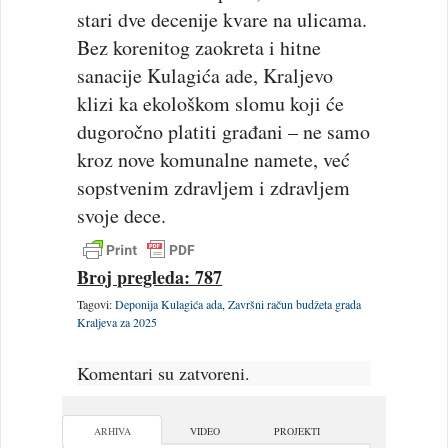
stari dve decenije kvare na ulicama.
Bez korenitog zaokreta i hitne
sanacije Kulagića ade, Kraljevo
klizi ka ekološkom slomu koji će
dugoročno platiti građani – ne samo
kroz nove komunalne namete, već
sopstvenim zdravljem i zdravljem
svoje dece.
Broj pregleda: 787
Tagovi:
Deponija Kulagića ada
,
Završni račun budžeta grada
Kraljeva za 2025
Komentari su zatvoreni.
ARHIVA
VIDEO
PROJEKTI