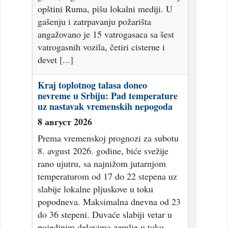
opštini Ruma, pišu lokalni mediji. U
gašenju i zatrpavanju požarišta
angažovano je 15 vatrogasaca sa šest
vatrogasnih vozila, četiri cisterne i
devet
[...]
Kraj toplotnog talasa doneo
nevreme u Srbiju: Pad temperature
uz nastavak vremenskih nepogoda
8 август 2026
Prema vremenskoj prognozi za subotu
8. avgust 2026. godine, biće svežije
rano ujutru, sa najnižom jutarnjom
temperaturom od 17 do 22 stepena uz
slabije lokalne pljuskove u toku
popodneva. Maksimalna dnevna od 23
do 36 stepeni. Duvaće slabiji vetar u
pojedinim delovima zemlje u toku