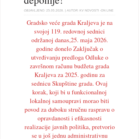
OBJAVLJENO:
25.05.2026.
| AUTOR:
KV NOVOSTI -ON LINE
Gradsko veće grada Kraljeva je na
svojoj 119. redovnoj sednici
održanoj danas,25. maja 2026.
godine donelo Zaključak o
utvrđivanju predloga Odluke o
završnom računu budžeta grada
Kraljeva za 2025. godinu za
sednicu Skupštine grada. Ovaj
korak, koji bi u funkcionalnoj
lokalnoj samoupravi morao biti
povod za duboku stručnu raspravu o
opravdanosti i efikasnosti
realizacije javnih politika, pretvorio
se u još jednu administrativnu