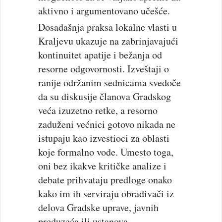
aktivno i argumentovano učešće.
Dosadašnja praksa lokalne vlasti u
Kraljevu ukazuje na zabrinjavajući
kontinuitet apatije i bežanja od
resorne odgovornosti. Izveštaji o
ranije održanim sednicama svedoče
da su diskusije članova Gradskog
veća izuzetno retke, a resorno
zaduženi većnici gotovo nikada ne
istupaju kao izvestioci za oblasti
koje formalno vode. Umesto toga,
oni bez ikakve kritičke analize i
debate prihvataju predloge onako
kako im ih serviraju obrađivači iz
delova Gradske uprave, javnih
preduzeća ili ustanova.