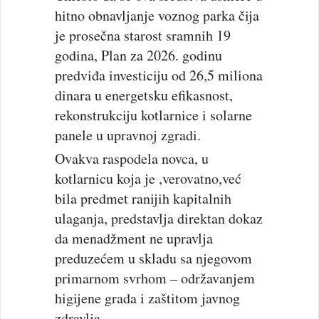
hitno obnavljanje voznog parka čija
je prosečna starost sramnih 19
godina, Plan za 2026. godinu
predviđa investiciju od 26,5 miliona
dinara u energetsku efikasnost,
rekonstrukciju kotlarnice i solarne
panele u upravnoj zgradi.
Ovakva raspodela novca, u
kotlarnicu koja je ,verovatno,već
bila predmet ranijih kapitalnih
ulaganja, predstavlja direktan dokaz
da menadžment ne upravlja
preduzećem u skladu sa njegovom
primarnom svrhom – održavanjem
higijene grada i zaštitom javnog
zdravlja.