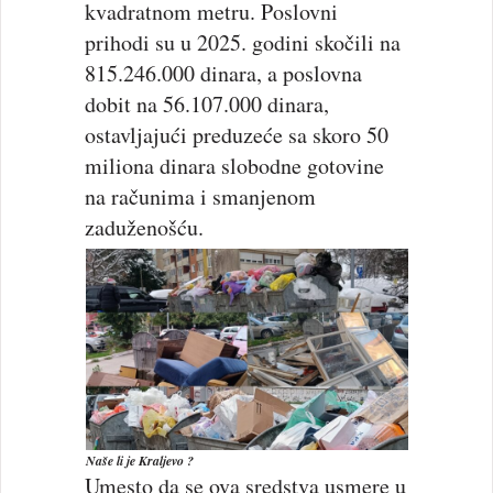
kvadratnom metru. Poslovni
prihodi su u 2025. godini skočili na
815.246.000 dinara, a poslovna
dobit na 56.107.000 dinara,
ostavljajući preduzeće sa skoro 50
miliona dinara slobodne gotovine
na računima i smanjenom
zaduženošću.
Naše li je Kraljevo ?
Umesto da se ova sredstva usmere u