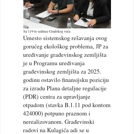
Sa 119-te sednice Gradskog veća
Umesto sistemskog rešavanja ovog
gorućeg ekološkog problema, JP za
uređivanje građevinskog zemljišta
je u Programu uređivanja
građevinskog zemljišta za 2025.
godinu ostavilo finansijsku poziciju
za izradu Plana detaljne regulacije
(PDR) centra za upravljanje
otpadom (stavka B.1.11 pod kontom
424000) potpuno praznom i
nerealizovanom. Građevinski
radovi na Kulagića adi se u