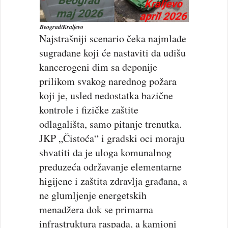
Beograd/Kraljevo
Najstrašniji scenario čeka najmlađe
sugrađane koji će nastaviti da udišu
kancerogeni dim sa deponije
prilikom svakog narednog požara
koji je, usled nedostatka bazične
kontrole i fizičke zaštite
odlagališta, samo pitanje trenutka.
JKP „Čistoća“ i gradski oci moraju
shvatiti da je uloga komunalnog
preduzeća održavanje elementarne
higijene i zaštita zdravlja građana, a
ne glumljenje energetskih
menadžera dok se primarna
infrastruktura raspada, a kamioni