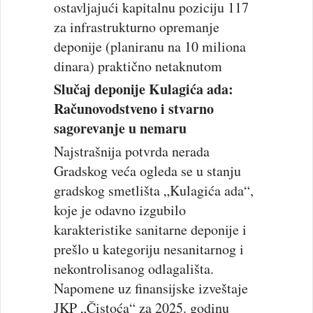
ostavljajući kapitalnu poziciju 117
za infrastrukturno opremanje
deponije (planiranu na 10 miliona
dinara) praktično netaknutom
Slučaj deponije Kulagića ada:
Računovodstveno i stvarno
sagorevanje u nemaru
Najstrašnija potvrda nerada
Gradskog veća ogleda se u stanju
gradskog smetlišta „Kulagića ada“,
koje je odavno izgubilo
karakteristike sanitarne deponije i
prešlo u kategoriju nesanitarnog i
nekontrolisanog odlagališta.
Napomene uz finansijske izveštaje
JKP „Čistoća“ za 2025. godinu