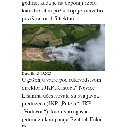
godine, kada je na deponiji izbio
katastrofalan požar koji je zahvatio
površinu od 1,5 hektara.
Deponija -28.05.2025.
U gašenju vatre pod rukovodstvom
direktora JKP „Čistoća“ Novice
Lišanina učestvovala su sva javna
preduzeća (JKP „Putevi“, JKP
„Vodovod“), kao i vatrogasne
jedinice i kompanija Bechtel-Enka.