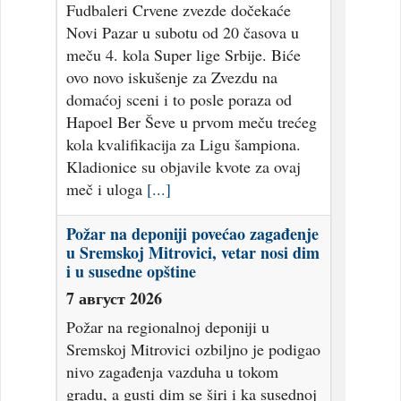
Fudbaleri Crvene zvezde dočekaće
Novi Pazar u subotu od 20 časova u
meču 4. kola Super lige Srbije. Biće
ovo novo iskušenje za Zvezdu na
domaćoj sceni i to posle poraza od
Hapoel Ber Ševe u prvom meču trećeg
kola kvalifikacija za Ligu šampiona.
Kladionice su objavile kvote za ovaj
meč i uloga
[...]
Požar na deponiji povećao zagađenje
u Sremskoj Mitrovici, vetar nosi dim
i u susedne opštine
7 август 2026
Požar na regionalnoj deponiji u
Sremskoj Mitrovici ozbiljno je podigao
nivo zagađenja vazduha u tokom
gradu, a gusti dim se širi i ka susednoj