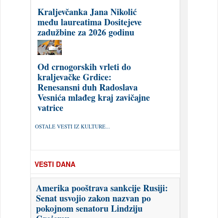
Kraljevčanka Jana Nikolić
među laureatima Dositejeve
zadužbine za 2026 godinu
Od crnogorskih vrleti do
kraljevačke Grdice:
Renesansni duh Radoslava
Vesnića mlađeg kraj zavičajne
vatrice
OSTALE VESTI IZ KULTURE...
VESTI DANA
Amerika pooštrava sankcije Rusiji:
Senat usvojio zakon nazvan po
pokojnom senatoru Lindziju
Grejemu