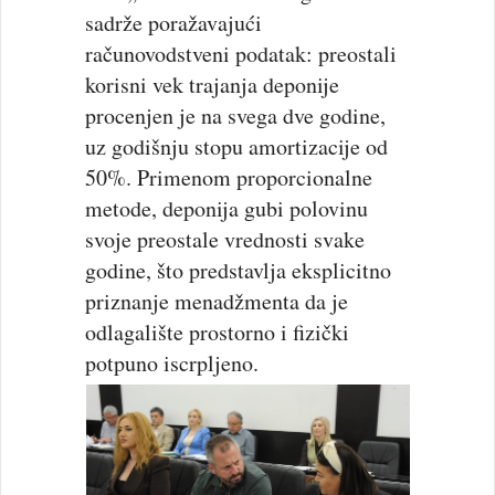
sadrže poražavajući
računovodstveni podatak: preostali
korisni vek trajanja deponije
procenjen je na svega dve godine,
uz godišnju stopu amortizacije od
50%. Primenom proporcionalne
metode, deponija gubi polovinu
svoje preostale vrednosti svake
godine, što predstavlja eksplicitno
priznanje menadžmenta da je
odlagalište prostorno i fizički
potpuno iscrpljeno.