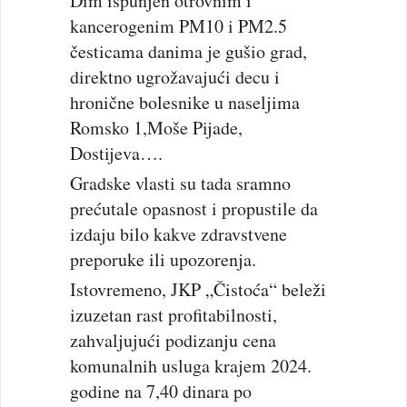
Dim ispunjen otrovnim i
kancerogenim PM10 i PM2.5
česticama danima je gušio grad,
direktno ugrožavajući decu i
hronične bolesnike u naseljima
Romsko 1,Moše Pijade,
Dostijeva….
Gradske vlasti su tada sramno
prećutale opasnost i propustile da
izdaju bilo kakve zdravstvene
preporuke ili upozorenja.
Istovremeno, JKP „Čistoća“ beleži
izuzetan rast profitabilnosti,
zahvaljujući podizanju cena
komunalnih usluga krajem 2024.
godine na 7,40 dinara po