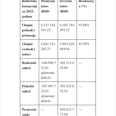
Budžetska
Planirani
Izvršeni
Realizacij
kategorija
iznos
iznos
a (%)
za 2025.
(RSD)
(RSD)
godinu
Ukupni
6.332.344.
6.185.744.
97,68%
prihodi i
543,22
493,52
primanja
Ukupni
6.881.331.
5.883.429.
85,50%
rashodi i
265,23
464,64
izdaci
Budžetski
-548.986.7
302.315.0
—
suficit
22,01
28,88
(planirani
deficit)
Fiskalni
-547.987.7
302.435.0
—
suficit
22,01
55,92
(planirani
deficit)
Preneseni
—
850.423.7
—
saldo
77,94