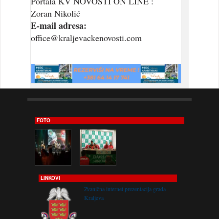
Portala KV NOVOSTI ON LINE :
Zoran Nikolić
E-mail adresa:
office@kraljevackenovosti.com
FOTO
LINKOVI
Zvanična internet prezentacija grada
Kraljeva