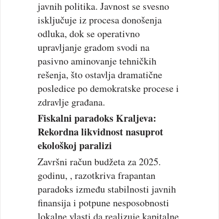
javnih politika. Javnost se svesno
isključuje iz procesa donošenja
odluka, dok se operativno
upravljanje gradom svodi na
pasivno aminovanje tehničkih
rešenja, što ostavlja dramatične
posledice po demokratske procese i
zdravlje građana.
Fiskalni paradoks Kraljeva:
Rekordna likvidnost nasuprot
ekološkoj paralizi
Završni račun budžeta za 2025.
godinu, , razotkriva frapantan
paradoks između stabilnosti javnih
finansija i potpune nesposobnosti
lokalne vlasti da realizuje kapitalne