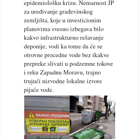
epidemiološku krizu. Nemarnost JP
za uređivanje građevinskog
zemljišta, koje u investicionim
planovima svesno izbegava bilo
kakvo infrastrukturno rešavanje
deponije, vodi ka tome da će se
otrovne procedne vode bez ikakve
prepreke slivati u podzemne tokove
i reku Zapadnu Moravu, trajno
trujući nizvodne lokalne izvore
pijaće vode.