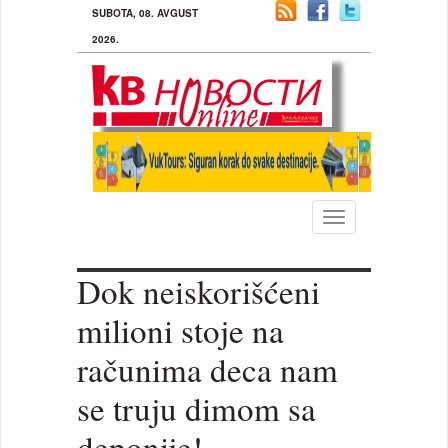
SUBOTA, 08. AVGUST
2026.
Toggle
navigation
Dok neiskorišćeni
milioni stoje na
računima deca nam
se truju dimom sa
deponije!