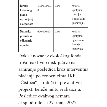
Izrada
1.000.000,0
0,00
0,00%
0
(potpuni
Lokalnog
zastoj u
plana
strateškom
upravljanj
planiranju)
a otpadom
Nabavka
600.000,00
0,00
0,00%
(potpuno
posuda za
ignorisanje
odlaganje
širenja
otpada
obuhvata)
Dok se novac iz ekološkog fonda
troši reaktivno i isključivo na
saniranje posledica kroz interventna
plaćanja po cenovnicima JKP
„Čistoća“, strateški i preventivni
projekti beleže nultu realizaciju.
Posledice ovakvog nemara
eksplodirale su 27. maja 2025.