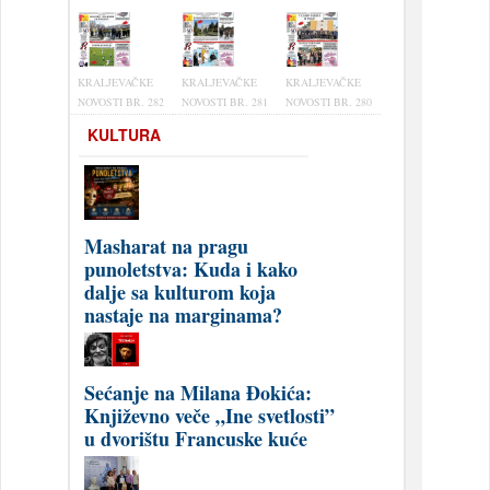
KRALJEVAČKE
KRALJEVAČKE
KRALJEVAČKE
NOVOSTI BR. 282
NOVOSTI BR. 281
NOVOSTI BR. 280
KULTURA
Masharat na pragu
punoletstva: Kuda i kako
dalje sa kulturom koja
nastaje na marginama?
Sećanje na Milana Đokića:
Književno veče „Ine svetlosti”
u dvorištu Francuske kuće