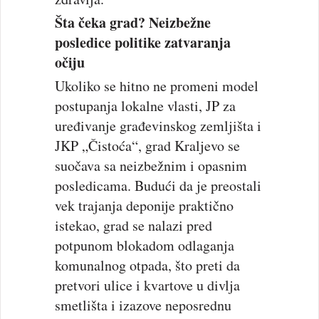
Šta čeka grad? Neizbežne
posledice politike zatvaranja
očiju
Ukoliko se hitno ne promeni model
postupanja lokalne vlasti, JP za
uređivanje građevinskog zemljišta i
JKP „Čistoća“, grad Kraljevo se
suočava sa neizbežnim i opasnim
posledicama. Budući da je preostali
vek trajanja deponije praktično
istekao, grad se nalazi pred
potpunom blokadom odlaganja
komunalnog otpada, što preti da
pretvori ulice i kvartove u divlja
smetlišta i izazove neposrednu