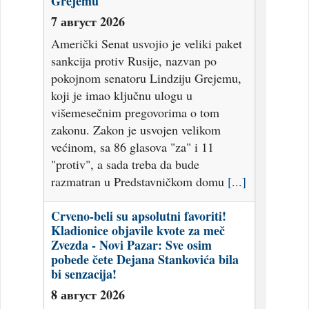
7 август 2026
Američki Senat usvojio je veliki paket
sankcija protiv Rusije, nazvan po
pokojnom senatoru Lindziju Grejemu,
koji je imao ključnu ulogu u
višemesečnim pregovorima o tom
zakonu. Zakon je usvojen velikom
većinom, sa 86 glasova "za" i 11
"protiv", a sada treba da bude
razmatran u Predstavničkom domu
[...]
Crveno-beli su apsolutni favoriti!
Kladionice objavile kvote za meč
Zvezda - Novi Pazar: Sve osim
pobede čete Dejana Stankovića bila
bi senzacija!
8 август 2026