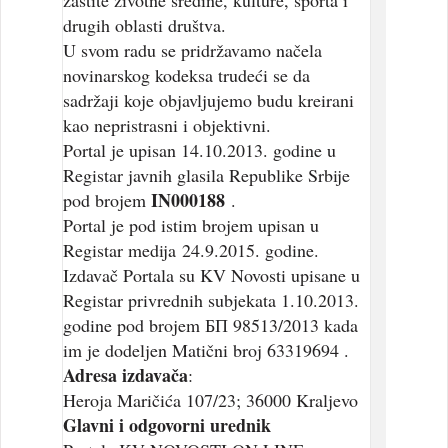
zaštite životne sredine, kulture, sporta i
drugih oblasti društva.
U svom radu se pridržavamo načela
novinarskog kodeksa trudeći se da
sadržaji koje objavljujemo budu kreirani
kao nepristrasni i objektivni.
Portal je upisan 14.10.2013. godine u
Registar javnih glasila Republike Srbije
IN000188
pod brojem
.
Portal je pod istim brojem upisan u
Registar medija 24.9.2015. godine.
Izdavač Portala su KV Novosti upisane u
Registar privrednih subjekata 1.10.2013.
godine pod brojem БП 98513/2013 kada
im je dodeljen Matični broj 63319694 .
Adresa izdavača
:
Heroja Maričića 107/23; 36000 Kraljevo
Glavni i odgovorni urednik