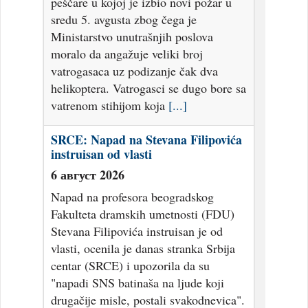
peščare u kojoj je izbio novi požar u
sredu 5. avgusta zbog čega je
Ministarstvo unutrašnjih poslova
moralo da angažuje veliki broj
vatrogasaca uz podizanje čak dva
helikoptera. Vatrogasci se dugo bore sa
vatrenom stihijom koja
[...]
SRCE: Napad na Stevana Filipovića
instruisan od vlasti
6 август 2026
Napad na profesora beogradskog
Fakulteta dramskih umetnosti (FDU)
Stevana Filipovića instruisan je od
vlasti, ocenila je danas stranka Srbija
centar (SRCE) i upozorila da su
"napadi SNS batinaša na ljude koji
drugačije misle, postali svakodnevica".