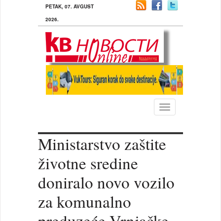
PETAK, 07. AVGUST
2026.
Toggle
navigation
Ministarstvo zaštite
životne sredine
doniralo novo vozilo
za komunalno
preduzeće Vrnjačke