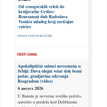
Od crnogorskih vrleti do
kraljevačke Grdice:
Renesansni duh Radoslava
Vesnića mlađeg kraj zavičajne
vatrice
OSTALE VESTI IZ KULTURE...
VESTI DANA
Apokaliptični snimci nevremena u
Srbiji: Duva olujni vetar dok besni
požar, grmljavina odzvanja
Beogradom (video)
6 август 2026
U Banatu je nevreme uveliko počelo,
naročito u predelu kod Deliblatske