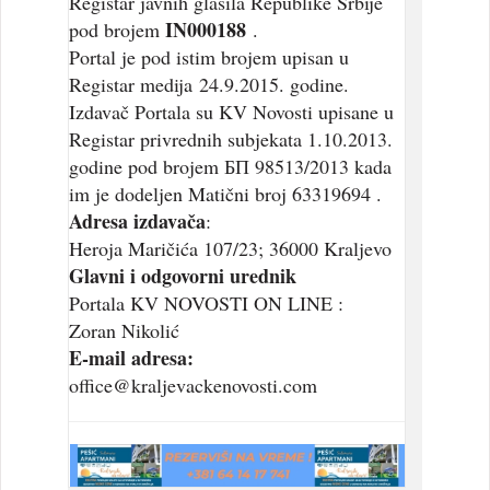
Registar javnih glasila Republike Srbije
IN000188
pod brojem
.
Portal je pod istim brojem upisan u
Registar medija 24.9.2015. godine.
Izdavač Portala su KV Novosti upisane u
Registar privrednih subjekata 1.10.2013.
godine pod brojem БП 98513/2013 kada
im je dodeljen Matični broj 63319694 .
Adresa izdavača
:
Heroja Maričića 107/23; 36000 Kraljevo
Glavni i odgovorni urednik
Portala KV NOVOSTI ON LINE :
Zoran Nikolić
E-mail adresa:
office@kraljevackenovosti.com