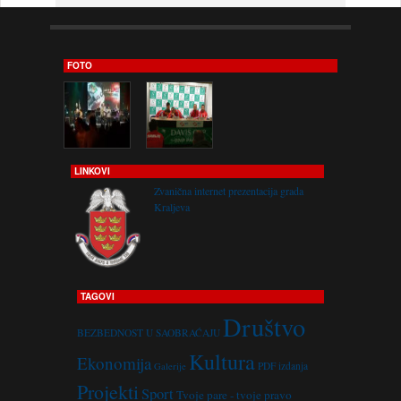
FOTO
LINKOVI
Zvanična internet prezentacija grada
Kraljeva
TAGOVI
Društvo
BEZBEDNOST U SAOBRAĆAJU
Kultura
Ekonomija
PDF izdanja
Galerije
Projekti
Sport
Tvoje pare - tvoje pravo