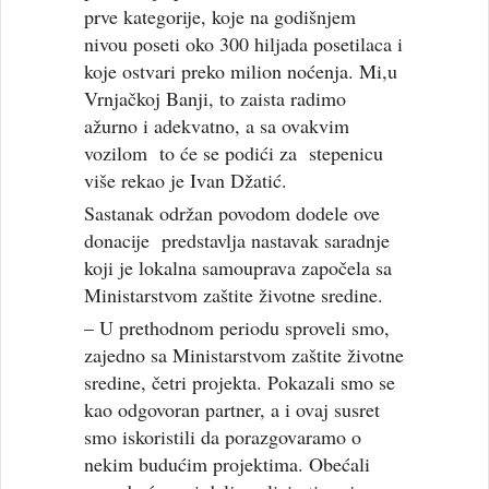
prve kategorije, koje na godišnjem
nivou poseti oko 300 hiljada posetilaca i
koje ostvari preko milion noćenja. Mi,u
Vrnjačkoj Banji, to zaista radimo
ažurno i adekvatno, a sa ovakvim
vozilom to će se podići za stepenicu
više rekao je Ivan Džatić.
Sastanak održan povodom dodele ove
donacije predstavlja nastavak saradnje
koji je lokalna samouprava započela sa
Ministarstvom zaštite životne sredine.
– U prethodnom periodu sproveli smo,
zajedno sa Ministarstvom zaštite životne
sredine, četri projekta. Pokazali smo se
kao odgovoran partner, a i ovaj susret
smo iskoristili da porazgovaramo o
nekim budućim projektima. Obećali