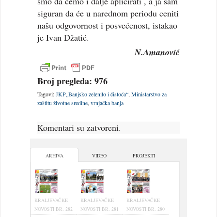
smo da ćemo i dalje aplicirati , a ja sam
siguran da će u narednom periodu ceniti
našu odgovornost i posvećenost, istakao
je Ivan Džatić.
N.Amanović
Broj pregleda: 976
Tagovi:
JKP„Banjsko zelenilo i čistoća“
,
Ministarstvo za
zaštitu životne sredine
,
vrnjačka banja
Komentari su zatvoreni.
ARHIVA
VIDEO
PROJEKTI
KRALJEVAČKE
KRALJEVAČKE
KRALJEVAČKE
NOVOSTI BR. 282
NOVOSTI BR. 281
NOVOSTI BR. 280