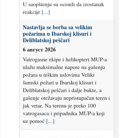
U saopštenju su ocenili da izostanak
reakcije
[...]
Nastavlja se borba sa velikim
požarima u Ibarskoj klisuri i
Deliblatskoj peščari
6 август 2026
Vatrogasne ekipe i helikopteri MUP-a
ulažu maksimalne napore na gašenju
požara u teškim uslovima Veliki
šumski požari u Ibarskoj klisuri i
Deliblatskoj peščari i dalje bukte, a
gašenje otežavaju nepristupačan teren i
jak vetar. Na terenu je preko 100
vatrogasaca i pripadnika MUP-a koji
uz pomoć
[...]
U Novom Sadu zaplenjen kokain i