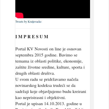
Tweets by Kraljevacke
I M P R E S U M
Portal KV Novosti on line je osnovan
septembra 2015 godine. Bavimo se
temama iz oblasti politike, ekonomije,
zaštite životne sredine, kulture, sporta i
drugih oblasti društva.
U svom radu se pridržavamo načela
novinarskog kodeksa trudeći se da
sadržaji koje objavljujemo budu kreirani
kao nepristrasni i objektivni.
Portal je upisan 14.10.2013. godine u