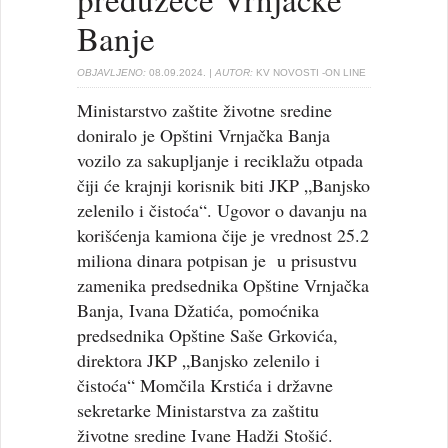
Banje
OBJAVLJENO:
08.09.2024.
| AUTOR:
KV NOVOSTI -ON LINE
Ministarstvo zaštite životne sredine
doniralo je Opštini Vrnjačka Banja
vozilo za sakupljanje i reciklažu otpada
čiji će krajnji korisnik biti JKP „Banjsko
zelenilo i čistoća“. Ugovor o davanju na
korišćenja kamiona čije je vrednost 25.2
miliona dinara potpisan je u prisustvu
zamenika predsednika Opštine Vrnjačka
Banja, Ivana Džatića, pomoćnika
predsednika Opštine Saše Grkovića,
direktora JKP „Banjsko zelenilo i
čistoća“ Momčila Krstića i državne
sekretarke Ministarstva za zaštitu
životne sredine Ivane Hadži Stošić.