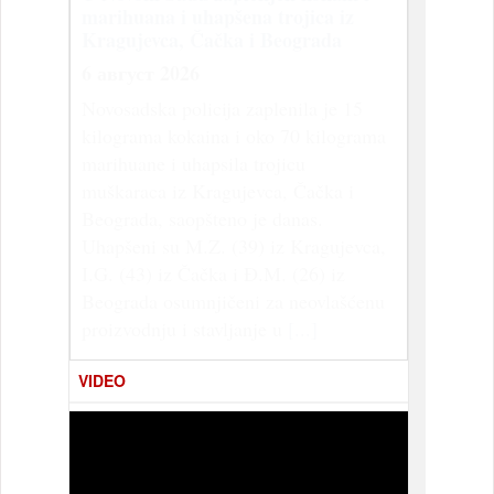
marihuana i uhapšena trojica iz
Kragujevca, Čačka i Beograda
6 август 2026
Novosadska policija zaplenila je 15
kilograma kokaina i oko 70 kilograma
marihuane i uhapsila trojicu
muškaraca iz Kragujevca, Čačka i
Beograda, saopšteno je danas.
Uhapšeni su M.Z. (39) iz Kragujevca,
I.G. (43) iz Čačka i Đ.M. (26) iz
Beograda osumnjičeni za neovlašćenu
proizvodnju i stavljanje u
[...]
VIDEO