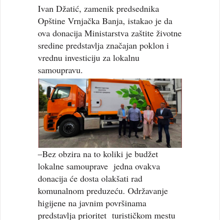
Ivan Džatić, zamenik predsednika
Opštine Vrnjačka Banja, istakao je da
ova donacija Ministarstva zaštite životne
sredine predstavlja značajan poklon i
vrednu investiciju za lokalnu
samoupravu.
–Bez obzira na to koliki je budžet
lokalne samouprave jedna ovakva
donacija će dosta olakšati rad
komunalnom preduzeću. Održavanje
higijene na javnim površinama
predstavlja prioritet turističkom mestu