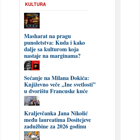
KULTURA
Masharat na pragu
punoletstva: Kuda i kako
dalje sa kulturom koja
nastaje na marginama?
Sećanje na Milana Đokića:
Književno veče „Ine svetlosti”
u dvorištu Francuske kuće
Kraljevčanka Jana Nikolić
među laureatima Dositejeve
zadužbine za 2026 godinu