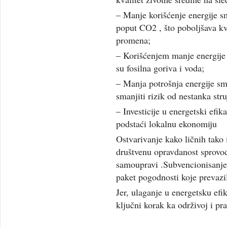
– Manje korišćenje energije s
poput CO2 , što poboljšava kv
promena;
– Korišćenjem manje energije
su fosilna goriva i voda;
– Manja potrošnja energije sm
smanjiti rizik od nestanka stru
– Investicije u energetski efi
podstaći lokalnu ekonomiju
Ostvarivanje kako ličnih tako
društvenu opravdanost sprovođ
samoupravi .Subvencionisanje
paket pogodnosti koje prevazi
Jer, ulaganje u energetsku efi
ključni korak ka održivoj i pr