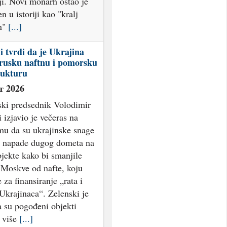
ji. Novi monarh ostao je
 u istoriji kao "kralj
n"
[...]
i tvrdi da je Ukrajina
rusku naftnu i pomorsku
rukturu
т 2026
ski predsednik Volodimir
 izjavio je večeras na
mu da su ukrajinske snage
e napade dugog dometa na
jekte kako bi smanjile
 Moskve od nafte, koju
 za finansiranje „rata i
Ukrajinaca“. Zelenski je
a su pogođeni objekti
i više
[...]