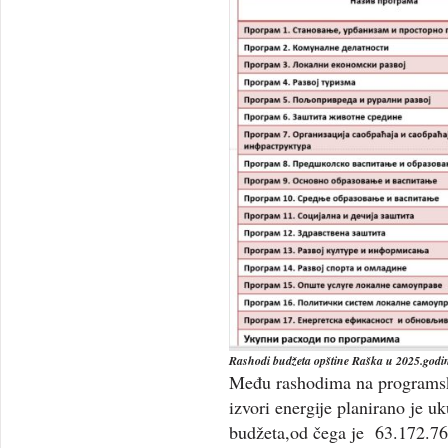
Rashodi budžeta opštine Raška u 2025.god
Među rashodima na programskoj
izvori energije planirano je 
budžeta,od čega je 63.172.76