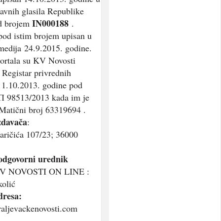
javnih glasila Republike
IN000188
od brojem
.
 pod istim brojem upisan u
medija 24.9.2015. godine.
ortala su KV Novosti
 Registar privrednih
 1.10.2013. godine pod
П 98513/2013 kada im je
Matični broj 63319694 .
zdavača
:
aričića 107/23; 36000
 odgovorni urednik
 KV NOVOSTI ON LINE :
olić
dresa:
aljevackenovosti.com