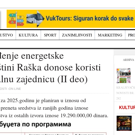
UŠTVO
KULTURA
SPORT
ZANIMLJIVOSTI
MARKETING
PRO
enje energetske
ARHIVA
štini Raška donose koristi
lnu zajednicu (II deo)
KRALJEVAČ
STI -ON LINE
NOVOSTI BR.
282
za 2025.godinu je planiran u iznosu od
preneta sredstva iz ranijih godina iznose
KULTU
tva iz ostalih izvora iznose 19.290.000,00 dinara.