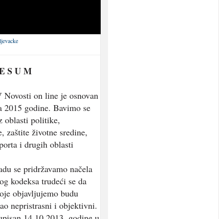
ljevacke
 E S U M
 Novosti on line je osnovan
a 2015 godine. Bavimo se
 oblasti politike,
, zaštite životne sredine,
porta i drugih oblasti
adu se pridržavamo načela
og kodeksa trudeći se da
koje objavljujemo budu
ao nepristrasni i objektivni.
 upisan 14.10.2013. godine u