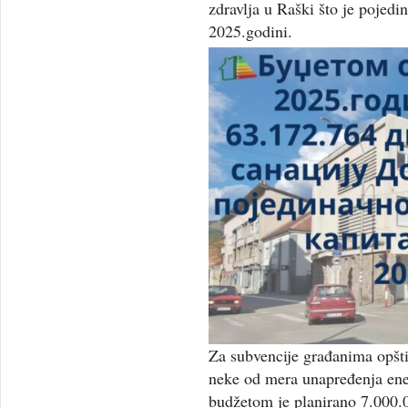
zdravlja u Raški što je pojedi
2025.godini.
Za subvencije građanima opšti
neke od mera unapređenja ener
budžetom je planirano 7.000.