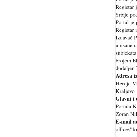
Registar 
Srbije p
Portal je
Registar 
Izdavač P
upisane u
subjekata
brojem Б
dodeljen 
Adresa i
Heroja M
Kraljevo
Glavni i
Portala
Zoran Nik
E-mail a
office@kr