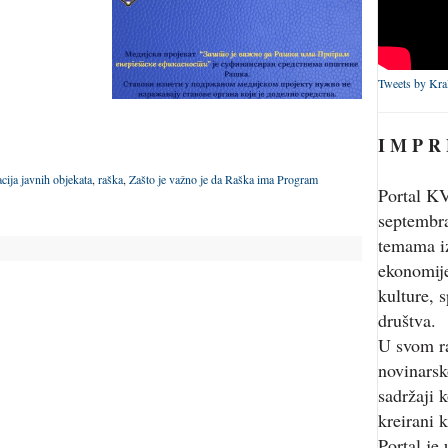
Tweets by Kra
I M P R
cija javnih objekata
,
raška
,
Zašto je važno je da Raška ima Program
Portal KV
septembr
temama iz
ekonomije
kulture, s
društva.
U svom r
novinarsk
sadržaji 
kreirani k
Portal je