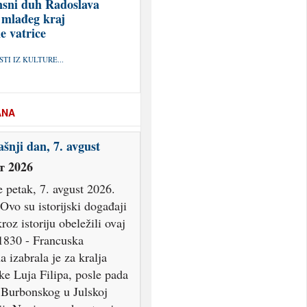
sni duh Radoslava
 mlađeg kraj
e vatrice
TI IZ KULTURE...
ANA
šnji dan, 7. avgust
т 2026
 petak, 7. avgust 2026.
Ovo su istorijski događaji
kroz istoriju obeležili ovaj
1830 - Francuska
a izabrala je za kralja
ke Luja Filipa, posle pada
 Burbonskog u Julskoj