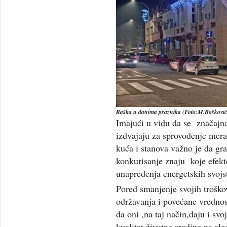
Raška u danima praznika (Foto:M.Bošković
Imajući u vidu da se značajna
izdvajaju za sprovođenje mera
kuća i stanova važno je da gr
konkurisanje znaju koje efek
unapređenja energetskih svojs
Pored smanjenje svojih troško
održavanja i povećane vrednos
da oni ,na taj način,daju i sv
kvalitet životne sredine na sl