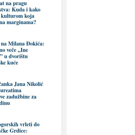
at na pragu
stva: Kuda i kako
a kulturom koja
 na marginama?
 na Milana Đokića:
no veče „Ine
i” u dvorištu
ke kuće
čanka Jana Nikolić
aureatima
eve zadužbine za
dinu
gorskih vrleti do
ačke Grdice: