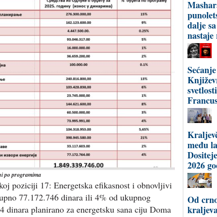
Mashar
punolet
dalje s
nastaje
Sećanje
Književ
svetlost
Francus
Kraljev
među l
Dositej
2026 go
ini po programima
 poziciji 17: Energetska efikasnost i obnovljivi
ukupno 77.172.746 dinara ili 4% od ukupnog
Od crno
4 dinara planirano za energetsku sana ciju Doma
kraljev