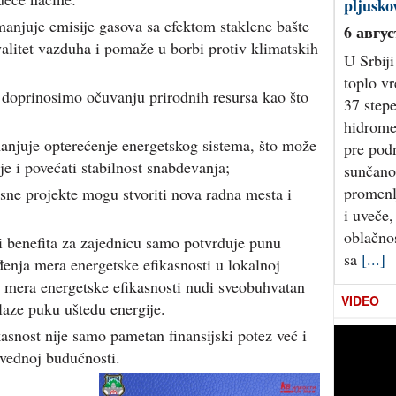
pljusko
manjuje emisije gasova sa efektom staklene bašte
6 авгус
alitet vazduha i pomaže u borbi protiv klimatskih
U Srbiji
toplo v
 doprinosimo očuvanju prirodnih resursa kao što
37 stepe
hidromet
anjuje opterećenje energetskog sistema, što može
pre pod
je i povećati stabilnost snabdevanja;
sunčano
promenl
kasne projekte mogu stvoriti nova radna mesta i
i uveče,
oblačnos
 i benefita za zajednicu samo potvrđuje punu
sa
[...]
enja mera energetske efikasnosti u lokalnoj
 mera energetske efikasnosti nudi sveobuhvatan
VIDEO
laze puku uštedu energije.
kasnost nije samo pametan finansijski potez već i
avednoj budućnosti.