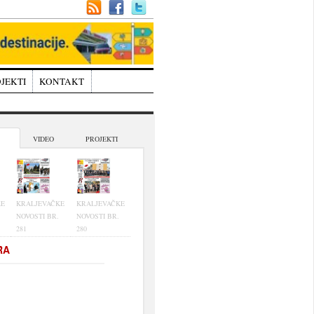
JEKTI
KONTAKT
VIDEO
PROJEKTI
KE
KRALJEVAČKE
KRALJEVAČKE
NOVOSTI BR.
NOVOSTI BR.
281
280
RA