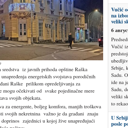
Vučić o
na izbo
veliki 
6 авгус
Predsed
Vučić iz
predsto
ubedlji
)
Srbije,
 sredstva iz javnih prihoda opštine Raška
Sadu. On
 unapređenja energetskih svojstava porodičnih
ide na 
ađani Raške prilikom opredeljivanja za
Sadu, do
te mogu očekivati od svake pojedinačne mere
veliki s
tava svojih objekata.
to reka
va za energente, boljeg komfora, manjih troškova
ti svojih nekretnina važno je da građani znaju
U Srbij
oj doprinos zajednici u kojoj žive unapređujući
posle p
edeće načine: