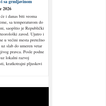
vi sa grmljavinom
т 2026
 će i danas biti veoma
reme, sa temperaturom do
ni, saopštio je Republički
eorološki zavod. Ujutro i
ne u većini mesta pretežno
 uz slab do umeren vetar
jivog pravca. Posle podne
 uz lokalni razvoj
ti, kratkotrajni pljuskovi