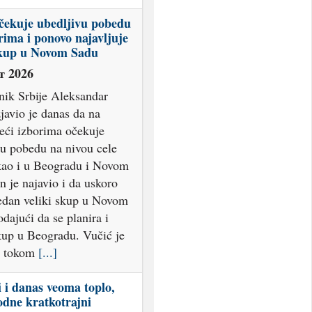
čekuje ubedljivu pobedu
rima i ponovo najavljuje
skup u Novom Sadu
т 2026
nik Srbije Aleksandar
javio je danas da na
jeći izborima očekuje
vu pobedu na nivou cele
 kao i u Beogradu i Novom
 je najavio i da uskoro
jedan veliki skup u Novom
dajući da se planira i
kup u Beogradu. Vučić je
o tokom
[...]
i i danas veoma toplo,
odne kratkotrajni