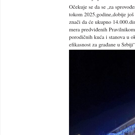
Očekuje se da se ,za sprovođen
tokom 2025.godine,dobije još 
znači da će ukupno 14.000.din
mera predviđenih Pravilnikom 
porodičnih kuća i stanova u ok
efikasnost za građane u Srbiji