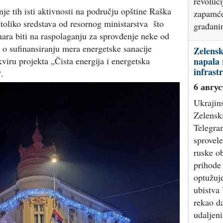
revoluci
je tih isti aktivnosti na području opštine Raška
zapamćen
toliko sredstava od resornog ministarstva što
građani
ara biti na raspolaganju za sprovđenje neke od
o sufinansiranju mera energetske sanacije
Zelensk
viru projekta „Čista energija i energetska
napala 
infrast
“.
6 авгус
Ukrajin
Zelenski
Telegra
sprovel
ruske ob
prihode
optužuje
ubistva 
rekao d
udaljen