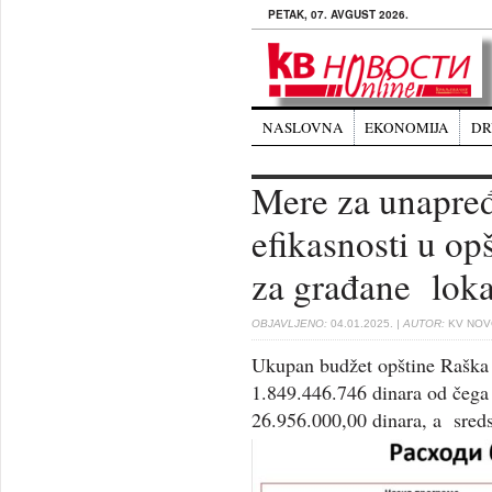
PETAK, 07. AVGUST 2026.
NASLOVNA
EKONOMIJA
DR
Mere za unapređ
efikasnosti u op
za građane loka
OBJAVLJENO:
04.01.2025.
| AUTOR:
KV NOVO
Ukupan budžet opštine Raška 
1.849.446.746 dinara od čega 
26.956.000,00 dinara, a sreds