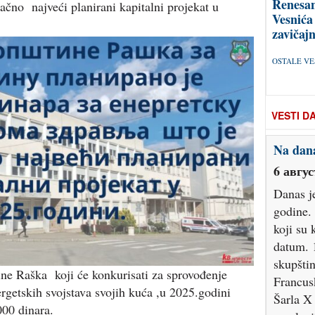
Renesan
načno najveći planirani kapitalni projekat u
Vesnića
zavičajn
OSTALE VES
VESTI D
Na dana
6 авгус
Danas je
godine. 
koji su 
datum. 
skupštin
ne Raška koji će konkurisati za sprovođenje
Francus
getskih svojstava svojih kuća ,u 2025.godini
Šarla X
000 dinara.