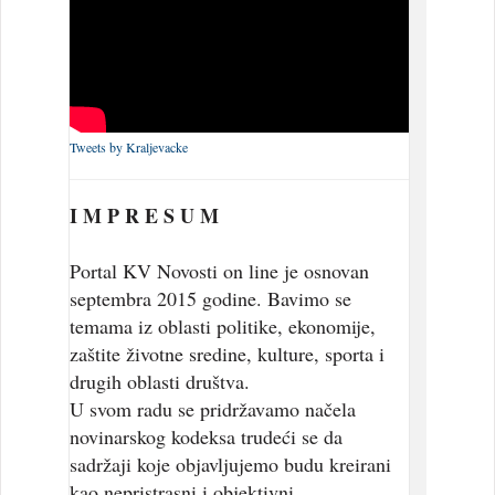
Tweets by Kraljevacke
I M P R E S U M
Portal KV Novosti on line je osnovan
septembra 2015 godine. Bavimo se
temama iz oblasti politike, ekonomije,
zaštite životne sredine, kulture, sporta i
drugih oblasti društva.
U svom radu se pridržavamo načela
novinarskog kodeksa trudeći se da
sadržaji koje objavljujemo budu kreirani
kao nepristrasni i objektivni.