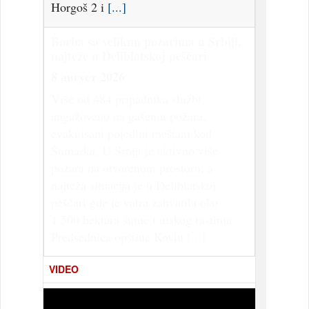
Horgoš 2 i
[...]
Borba sa velikim požarima u Srbiji,
najteže u Deliblatskoj peščari
8 август 2026
Više od 484 pripadnika službi
angažovano na gašenju požara,
evakuisani pojedini meštani kod
Šumarka. U Srbiji je aktivno više
požara na otvorenom prostoru, a
najteža situacija je u Deliblatskoj
peščari gde je vatra zahvatila oko
1.500 hektara šume i niskog rastinja.
Predsednica opštine Kovin
[...]
VIDEO