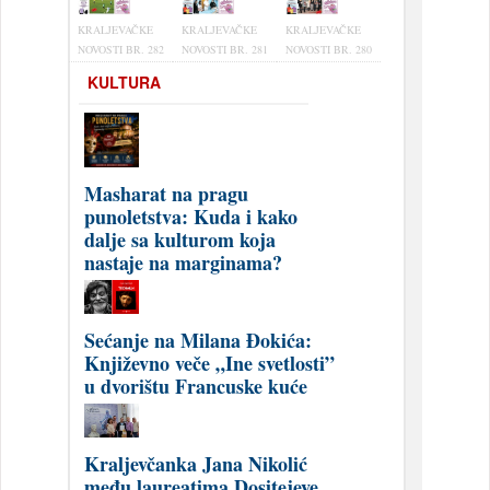
KRALJEVAČKE
KRALJEVAČKE
KRALJEVAČKE
NOVOSTI BR. 282
NOVOSTI BR. 281
NOVOSTI BR. 280
KULTURA
Masharat na pragu
punoletstva: Kuda i kako
dalje sa kulturom koja
nastaje na marginama?
Sećanje na Milana Đokića:
Književno veče „Ine svetlosti”
u dvorištu Francuske kuće
Kraljevčanka Jana Nikolić
među laureatima Dositejeve