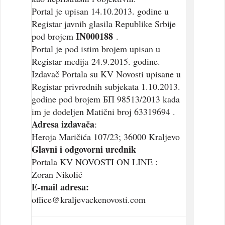
Portal je upisan 14.10.2013. godine u
Registar javnih glasila Republike Srbije
IN000188
pod brojem
.
Portal je pod istim brojem upisan u
Registar medija 24.9.2015. godine.
Izdavač Portala su KV Novosti upisane u
Registar privrednih subjekata 1.10.2013.
godine pod brojem БП 98513/2013 kada
im je dodeljen Matični broj 63319694 .
Adresa izdavača
:
Heroja Maričića 107/23; 36000 Kraljevo
Glavni i odgovorni urednik
Portala KV NOVOSTI ON LINE :
Zoran Nikolić
E-mail adresa:
office@kraljevackenovosti.com