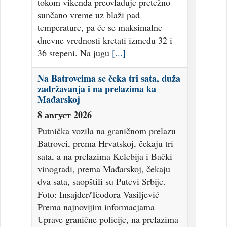
tokom vikenda preovlađuje pretežno
sunčano vreme uz blaži pad
temperature, pa će se maksimalne
dnevne vrednosti kretati između 32 i
36 stepeni. Na jugu
[...]
Na Batrovcima se čeka tri sata, duža
zadržavanja i na prelazima ka
Mađarskoj
8 август 2026
Putnička vozila na graničnom prelazu
Batrovci, prema Hrvatskoj, čekaju tri
sata, a na prelazima Kelebija i Bački
vinogradi, prema Mađarskoj, čekaju
dva sata, saopštili su Putevi Srbije.
Foto: Insajder/Teodora Vasiljević
Prema najnovijim informacjama
Uprave granične policije, na prelazima