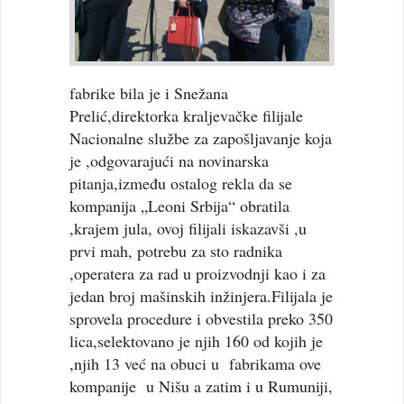
fabrike bila je i Snežana
Prelić,direktorka kraljevačke filijale
Nacionalne službe za zapošljavanje koja
je ,odgovarajući na novinarska
pitanja,između ostalog rekla da se
kompanija „Leoni Srbija“ obratila
,krajem jula, ovoj filijali iskazavši ,u
prvi mah, potrebu za sto radnika
,operatera za rad u proizvodnji kao i za
jedan broj mašinskih inžinjera.Filijala je
sprovela procedure i obvestila preko 350
lica,selektovano je njih 160 od kojih je
,njih 13 već na obuci u fabrikama ove
kompanije u Nišu a zatim i u Rumuniji,