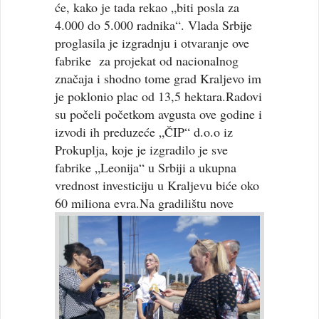
će, kako je tada rekao „biti posla za
4.000 do 5.000 radnika“. Vlada Srbije
proglasila je izgradnju i otvaranje ove
fabrike za projekat od nacionalnog
značaja i shodno tome grad Kraljevo im
je poklonio plac od 13,5 hektara.Radovi
su počeli početkom avgusta ove godine i
izvodi ih preduzeće „ČIP“ d.o.o iz
Prokuplja, koje je izgradilo je sve
fabrike „Leonija“ u Srbiji a ukupna
vrednost investiciju u Kraljevu biće oko
60 miliona evra.
Na gradilištu nove