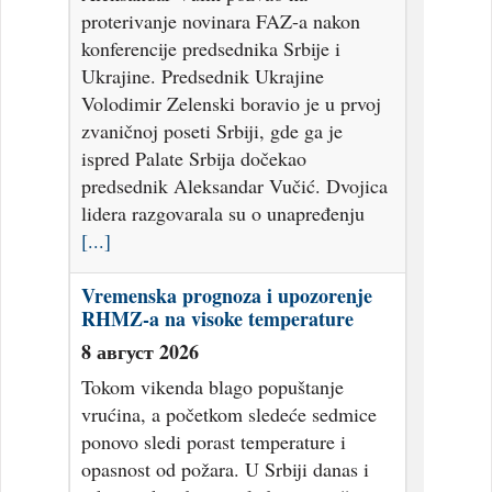
proterivanje novinara FAZ-a nakon
konferencije predsednika Srbije i
Ukrajine. Predsednik Ukrajine
Volodimir Zelenski boravio je u prvoj
zvaničnoj poseti Srbiji, gde ga je
ispred Palate Srbija dočekao
predsednik Aleksandar Vučić. Dvojica
lidera razgovarala su o unapređenju
[...]
Vremenska prognoza i upozorenje
RHMZ-a na visoke temperature
8 август 2026
Tokom vikenda blago popuštanje
vrućina, a početkom sledeće sedmice
ponovo sledi porast temperature i
opasnost od požara. U Srbiji danas i