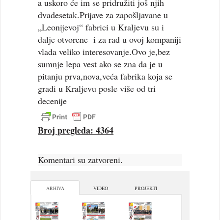
a uskoro će im se pridružiti još njih
dvadesetak.Prijave za zapošljavane u
„Leonijevoj“ fabrici u Kraljevu su i
dalje otvorene i za rad u ovoj kompaniji
vlada veliko interesovanje.Ovo je,bez
sumnje lepa vest ako se zna da je u
pitanju prva,nova,veća fabrika koja se
gradi u Kraljevu posle više od tri
decenije
Broj pregleda: 4364
Komentari su zatvoreni.
ARHIVA
VIDEO
PROJEKTI