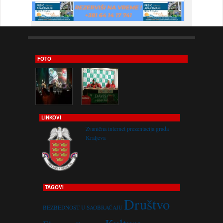
FOTO
LINKOVI
Zvanična internet prezentacija grada
Kraljeva
TAGOVI
Društvo
BEZBEDNOST U SAOBRAĆAJU