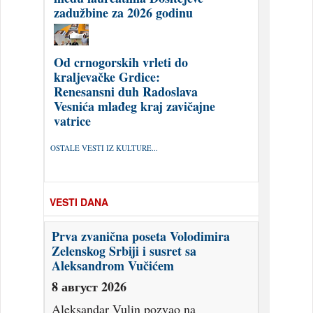
zadužbine za 2026 godinu
Od crnogorskih vrleti do
kraljevačke Grdice:
Renesansni duh Radoslava
Vesnića mlađeg kraj zavičajne
vatrice
OSTALE VESTI IZ KULTURE...
VESTI DANA
Prva zvanična poseta Volodimira
Zelenskog Srbiji i susret sa
Aleksandrom Vučićem
8 август 2026
Aleksandar Vulin pozvao na