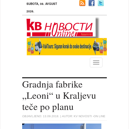
SUBOTA, 08. AVGUST
2026.
Toggle
navigation
Gradnja fabrike
„Leoni“ u Kraljevu
teče po planu
OBJAVLJENO:
13.09.2018.
| AUTOR:
KV NOVOSTI -ON LINE