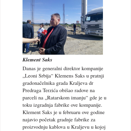
Klement Saks
Danas je generalni direktor kompanije
„Leoni Srbija“ Klemens Saks u pratnji
gradonačelnika grada Kraljeva dr
Predraga Terzića obišao radove na
parceli na „Ratarskom imanju“ gde je u
toku izgradnja fabrike ove kompanije.
Klement Saks je u februaru ove godine
najavio početak gradnje fabrike za
proizvodnju kablova u Kraljevu u kojoj