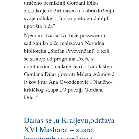
uručeno pesnikinji Gordani Đilas
za,kako je to žiri naveo u s obrazloženju
svoje odluke: „ lirsku pretragu dubljih
uporišta bića”.
Njenom stvarlaštvu biće posvećeni i
sadržaji koje će realizovati Narodna
biblioteka „Stefan Prvovenčani” a koji
se sastoje od programa „Veče s
dobitnicom”, na koje će o stvaralaštvu
Gordana Đilas govoriti Mileta Aćimović
Ivkov i mr Ana Gvozdenović i Naučno-
kritičkog skupa „O poeziji Gordane
Đilas”.
Danas se ,u Kraljevu,održava
XVI Masharat – susret
kreativnih stvaralaca i