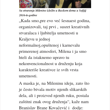
Sa otvaranja Milenine izložbe u Ruskom domu u Sofijij
2016-te-godine
„Kada smo,pre evo već šesnaest godina,
organizovali, taj prvi , susret kreativnih
stvaralaca i ljubitelja umetnosti u
Kraljevu u jednoj
neformalnoj,opuštenoj i karnevalu
primerenoj atmosferi, Milena i ja smo
hteli da istaknemo upravo tu
nekonvencionalnost u druženju koja
karakteriše kreativce iz svih vrsta
umetnosti.
A maska je, na Mileninu ideju, zato što
je često bivala motiv njenih slikarskih
dela, ali i proizvod njenih ruku, postala
zaštitni znak ovog druženja“, kaže nam
Branislav Brane Kovačević i dodje: