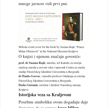
mnoge javnost vidi prvi put.
Website event cover for the book by Suzana Rajić “Prince
Milan Obrenović” in the National Museum Kraljevo
O knjizi i njenom značaju govoriće:
prof. dr Suzana Rajić
, autorka, šef Katedre za istoriju
srpskog naroda u novom veku i upravnik Centra za srpske
studije Filozofskog fakulteta Univerziteta u Beogradu
dr Danko Leovac
, vanredni profesor Odeljenja za istoriju
Filozofskog fakulteta Univerziteta u Beogradu
Darko Gučanin
, istoričar i direktor Narodnog muzeja
Kraljevo
Istorijska veza sa Kraljevom
Posebnu simboliku ovom događaju daje
knez Milan
činjenica da je upravo