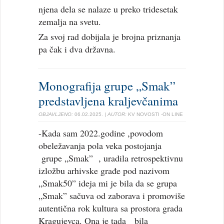
njena dela se nalaze u preko tridesetak
zemalja na svetu.
Za svoj rad dobijala je brojna priznanja
pa čak i dva državna.
Monografija grupe „Smak”
predstavljena kraljevčanima
OBJAVLJENO:
06.02.2025.
| AUTOR:
KV NOVOSTI -ON LINE
-Kada sam 2022.godine ,povodom
obeležavanja pola veka postojanja
grupe „Smak” , uradila retrospektivnu
izložbu arhivske građe pod nazivom
„Smak50” ideja mi je bila da se grupa
„Smak” sačuva od zaborava i promoviše
autentična rok kultura sa prostora grada
Kragujevca. Ona je tada bila