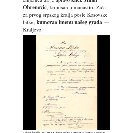
Obrenović
, krunisan u manastiru Žiča
za prvog srpskog kralja posle Kosovske
kumovao imenu našeg grada
bitke,
—
Kraljevo.
Ukaz kralja Milana Obrenovića o promeni imena varoši