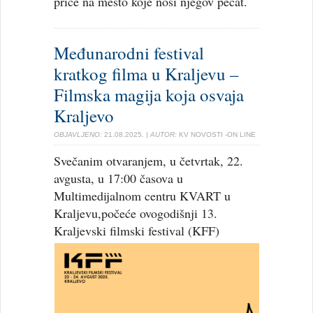
priče na mesto koje nosi njegov pečat.
Međunarodni festival
kratkog filma u Kraljevu –
Filmska magija koja osvaja
Kraljevo
OBJAVLJENO:
21.08.2025.
| AUTOR:
KV NOVOSTI -ON LINE
Svečanim otvaranjem, u četvrtak, 22.
avgusta, u 17:00 časova u
Multimedijalnom centru KVART u
Kraljevu,počeće ovogodišnji 13.
Kraljevski filmski festival (KFF)