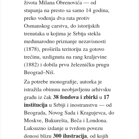
života Milana Obrenovića — od
stupanja na presto sa samo 14 godina,
preko vođenja dva rata protiv
Osmanskog carstva, do istorijskih
trenutaka u kojima je Srbija stekla
međunarodno priznanje nezavisnosti
(1878), proširila teritoriju za gotovo
trećinu, uzdignuta na rang kraljevine
(1882) i dobila prvu železničku prugu
Beograd–Niš.
Za potrebe monografije, autorka je
istražila obimnu neobjavljenu arhivsku
38 fondova i zbirki
17
građu iz čak
u
institucija
u Srbiji i inostranstvu — od
Beograda, Novog Sada i Kragujevca, do
Moskve, Bukurešta, Beča i Londona.
Luksuzno izdanje u tvrdom povezu
300 ilustracija
donosi blizu
, od kojih