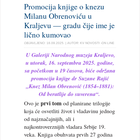
Promocija knjige o knezu
Milanu Obrenoviću u
Kraljevu — gradu čije ime je
lično kumovao
OBJAVLJENO:
16.09.2025.
| AUTOR:
KV NOVOSTI -ON LINE
U Galeriji Narodnog muzeja Kraljevo,
u utorak, 16. septembra 2025. godine,
sa početkom u 19 časova, biće održana
promocija knjige dr Suzane Rajić
„Knez Milan Obrenović (1854–1881):
Od beratlije do suverena“.
prvi tom
Ovo je
od planirane trilogije
koja će osvetliti život i vladavinu jednog
od najznačajnijih, ali i
najkontroverznijih vladara Srbije 19.
veka. Knjiga obuhvata prvih 27 godina