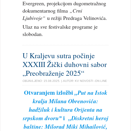
Evergreen, projekcijom dugometražnog
dokumentarnog filma
„Crni
Ljubivoje“
u režiji Predraga Velinovića.
Ulaz na sve festivalske programe je
slobodan.
U Kraljevu sutra počinje
XXXIII Žički duhovni sabor
„Preobraženje 2025“
OBJAVLJENO:
15.08.2025.
| AUTOR:
KV NOVOSTI -ON LINE
Otvaranjem izložbi
„Put na Istok
kralja Milana Obrenovića:
hadžiluk i kultura Orijenta na
srpskom dvoruˮ
i
„Diskretni heroj
baštine: Milorad Miki Mihailović,