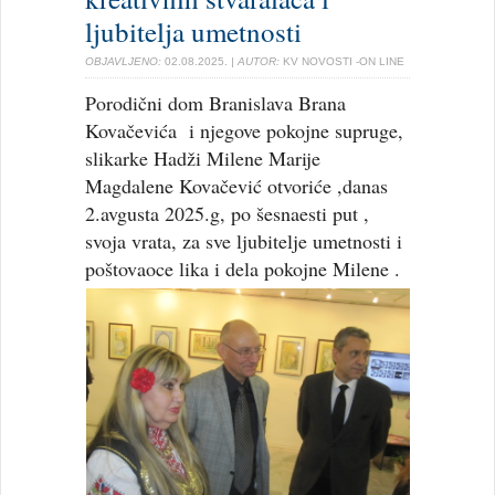
ljubitelja umetnosti
OBJAVLJENO:
02.08.2025.
| AUTOR:
KV NOVOSTI -ON LINE
Porodični dom Branislava Brana
Kovačevića i njegove pokojne supruge,
slikarke Hadži Milene Marije
Magdalene Kovačević otvoriće ,danas
2.avgusta 2025.g, po šesnaesti put ,
svoja vrata, za sve ljubitelje umetnosti i
poštovaoce lika i dela pokojne Milene .