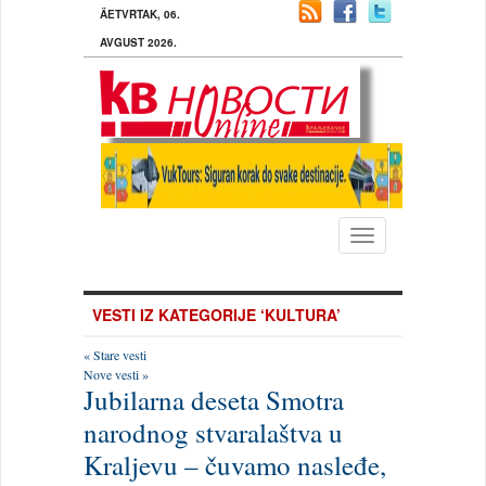
ÄETVRTAK, 06.
AVGUST 2026.
Toggle
navigation
VESTI IZ KATEGORIJE ‘KULTURA’
« Stare vesti
Nove vesti »
Jubilarna deseta Smotra
narodnog stvaralaštva u
Kraljevu – čuvamo nasleđe,