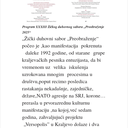
Program XXXIII Žičkog duhovnog sabora „Preobraženje
2025“
„Žički duhovni sabor „Preobraženje“
počeo je ,kao manifestacija pokrenuta
daleke 1992 godine, od starane grupe
kraljevačkih pesnika entuzijasta, da bi
vremenom uz velika iskušenja
uzrokovana mnogim procesima u
društvu,poput recimo posledica
rastakanja nekadašnje, zajedničke,
države,NATO agresije na SRJ, korone…
prerasla u prvorazrednu kulturnu
manifestaciju ,na kojoj,već sedam
godina, zahvaljujući projektu
„Versopolis” u Kraljevo dolaze i dva