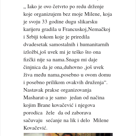
„ Iako je ovo četvrto po redu drženje
koje organizujem bez moje Milene, koja
je svoju 33 godine dugu slikarsku
karijeru gradila u Francuskoj,Nemačkoj
i Srbiji tokom koje je priredila
dvadesetak samostalnih i humanitarnih
izložbi,još uvek mi je teško što ona
fizčki nije sa nama.Snagu mi daje
činjnica da je ona,duhovno ,još uvek
živa među nama,posebno u ovom domu
i posebno prilikom ovakvih druženja“.
Nastavak prakse organizovanja
Masharat-a je samo jedan od načina
kojim Brane kovačević i njegova
porodica žele da od zaborava
sačuvaju sećanje na lik i delo Milene
Kovačević.