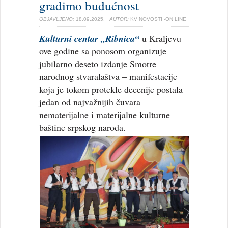
gradimo budućnost
OBJAVLJENO:
18.09.2025.
| AUTOR:
KV NOVOSTI -ON LINE
Kulturni centar „Ribnica“
u Kraljevu
ove godine sa ponosom organizuje
jubilarno deseto izdanje Smotre
narodnog stvaralaštva – manifestacije
koja je tokom protekle decenije postala
jedan od najvažnijih čuvara
nematerijalne i materijalne kulturne
baštine srpskog naroda.