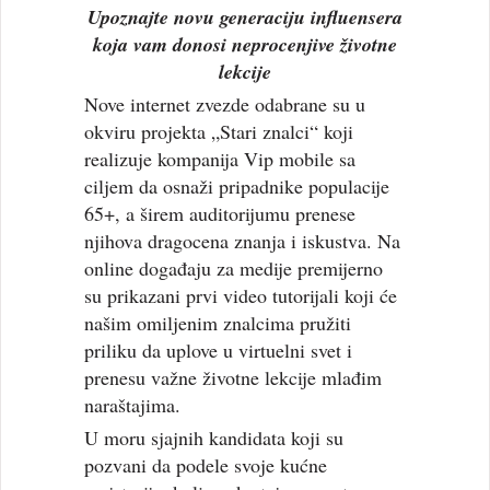
Upoznajte novu generaciju influensera
koja vam donosi neprocenjive životne
lekcije
Nove internet zvezde odabrane su u
okviru projekta „Stari znalci“ koji
realizuje kompanija Vip mobile sa
ciljem da osnaži pripadnike populacije
65+, a širem auditorijumu prenese
njihova dragocena znanja i iskustva. Na
online događaju za medije premijerno
su prikazani prvi video tutorijali koji će
našim omiljenim znalcima pružiti
priliku da uplove u virtuelni svet i
prenesu važne životne lekcije mlađim
naraštajima.
U moru sjajnih kandidata koji su
pozvani da podele svoje kućne