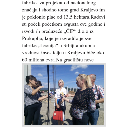
fabrike za projekat od nacionalnog
značaja i shodno tome grad Kraljevo im
je poklonio plac od 13,5 hektara.Radovi
su počeli početkom avgusta ove godine i
izvodi ih preduzeće „ČIP“ d.o.o iz
Prokuplja, koje je izgradilo je sve
fabrike „Leonija“ u Srbiji a ukupna
vrednost investiciju u Kraljevu biće oko
60 miliona evra.
Na gradilištu nove