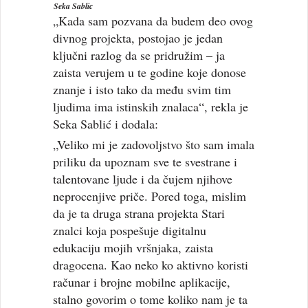
Seka Sablic
„Kada sam pozvana da budem deo ovog
divnog projekta, postojao je jedan
ključni razlog da se pridružim – ja
zaista verujem u te godine koje donose
znanje i isto tako da među svim tim
ljudima ima istinskih znalaca“, rekla je
Seka Sablić i dodala:
„Veliko mi je zadovoljstvo što sam imala
priliku da upoznam sve te svestrane i
talentovane ljude i da čujem njihove
neprocenjive priče. Pored toga, mislim
da je ta druga strana projekta Stari
znalci koja pospešuje digitalnu
edukaciju mojih vršnjaka, zaista
dragocena. Kao neko ko aktivno koristi
računar i brojne mobilne aplikacije,
stalno govorim o tome koliko nam je ta