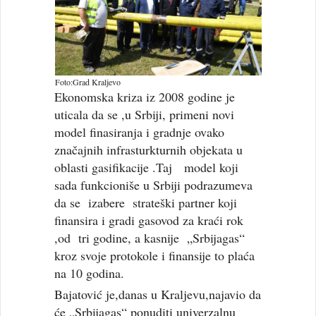
Foto:Grad Kraljevo
Ekonomska kriza iz 2008 godine je
uticala da se ,u Srbiji, primeni novi
model finasiranja i gradnje ovako
značajnih infrasturkturnih objekata u
oblasti gasifikacije .Taj model koji
sada funkcioniše u Srbiji podrazumeva
da se izabere strateški partner koji
finansira i gradi gasovod za kraći rok
,od tri godine, a kasnije „Srbijagas“
kroz svoje protokole i finansije to plaća
na 10 godina.
Bajatović je,danas u Kraljevu,najavio da
će „Srbijagas“ ponuditi univerzalnu