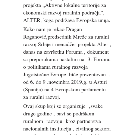
projekta „Aktivne lokalne teritorije za
ekonomski razvoj ruralnih područja“,
ALTER, koga podržava Evropska unija.
Kako nam je rekao Dragan
Roganović,predsednik Mreže za ruralni
razvoj Srbije i menadžer projekta Alter ,
danas na završetku Foruma , dokument
sa preporukama nastalim na 3. Forumu
o politikama ruralnog razvoja
Jugoistočne Evrope .biće prezentovan ,
od 6. do 9 .novembra 2019.g. u Asturi
(Španija) na 4.Evropskom parlamentu
za ruralni razvoj.
Ovaj skup koji se organizuje ,svake
druge godine , bavi se podrškom
ruralnom razvoju kroz partnerstva
nacionalnih institucija , civilnog sektora