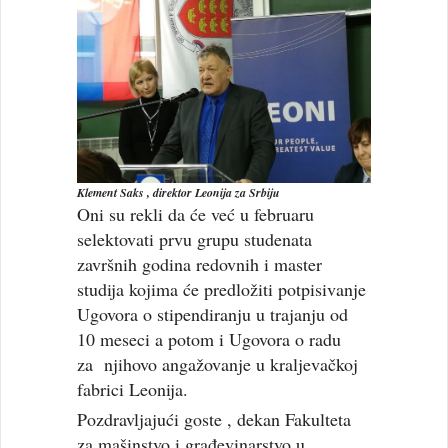
Klement Saks , direktor Leonija za Srbiju
Oni su rekli da će već u februaru
selektovati prvu grupu studenata
završnih godina redovnih i master
studija kojima će predložiti potpisivanje
Ugovora o stipendiranju u trajanju od
10 meseci a potom i Ugovora o radu
za njihovo angažovanje u kraljevačkoj
fabrici Leonija.
Pozdravljajući goste , dekan Fakulteta
za mašinstvo i građevinarstvo u