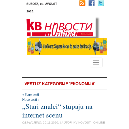
SUBOTA, 08. AVGUST
2026.
Toggle
navigation
VESTI IZ KATEGORIJE ‘EKONOMIJA’
« Stare vesti
Nove vesti »
„Stari znalci“ stupaju na
internet scenu
OBJAVLJENO:
20.11.2020.
| AUTOR:
KV NOVOSTI -ON LINE