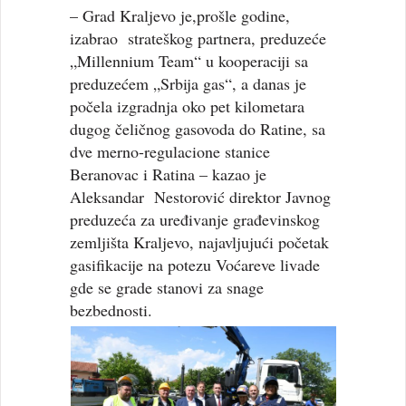
– Grad Kraljevo je,prošle godine,
izabrao strateškog partnera, preduzeće
„Millennium Team“ u kooperaciji sa
preduzećem „Srbija gas“, a danas je
počela izgradnja oko pet kilometara
dugog čeličnog gasovoda do Ratine, sa
dve merno-regulacione stanice
Beranovac i Ratina – kazao je
Aleksandar Nestorović direktor Javnog
preduzeća za uređivanje građevinskog
zemljišta Kraljevo, najavljujući početak
gasifikacije na potezu Voćareve livade
gde se grade stanovi za snage
bezbednosti.