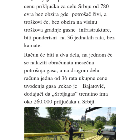
cenu priključka za celu Srbiju od 780
evra bez obzira gde potrošač živi, a
troškovi će, bez obzira na visinu
troškova gradnje gasne infrastrukture,
biti ponderisni na 36 jednakih rata, bez
kamate.
Račun će biti u dva dela, na jednom će
se nalaziti obračunata mesečna
potrošnja gasa, a na drugom delu
računa jedna od 36 rata ukupne cene
uvođenja gasa ,rekao je Bajatović,
dodajući da „Srbijagas“ trenutno ima
oko 260.000 priljučaka u Srbiji.