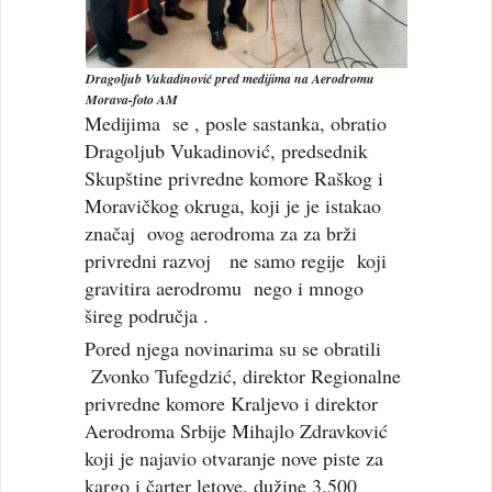
Dragoljub Vukadinović pred medijima na Aerodromu
Morava-foto AM
Medijima se , posle sastanka, obratio
Dragoljub Vukadinović, predsednik
Skupštine privredne komore Raškog i
Moravičkog okruga, koji je je istakao
značaj ovog aerodroma za za brži
privredni razvoj ne samo regije koji
gravitira aerodromu nego i mnogo
šireg područja .
Pored njega novinarima su se obratili
Zvonko Tufegdzić, direktor Regionalne
privredne komore Kraljevo i direktor
Aerodroma Srbije Mihajlo Zdravković
koji je najavio otvaranje nove piste za
kargo i čarter letove, dužine 3.500