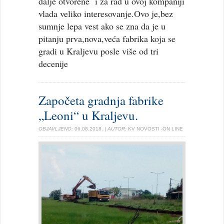
dalje otvorene i za rad u ovoj kompaniji
vlada veliko interesovanje.Ovo je,bez
sumnje lepa vest ako se zna da je u
pitanju prva,nova,veća fabrika koja se
gradi u Kraljevu posle više od tri
decenije
Započeta gradnja fabrike
„Leoni“ u Kraljevu.
OBJAVLJENO:
06.08.2018.
| AUTOR:
KV NOVOSTI -ON LINE