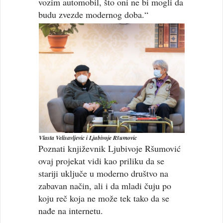
vozim automobil, što oni ne bi mogli da
budu zvezde modernog doba.“
Vlasta Velisavljevic i Ljubivoje Ršumovic
Poznati književnik Ljubivoje Ršumović
ovaj projekat vidi kao priliku da se
stariji uključe u moderno društvo na
zabavan način, ali i da mladi čuju po
koju reč koja ne može tek tako da se
nađe na internetu.