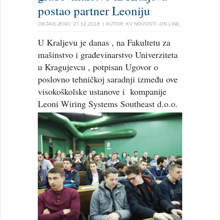
postao partner Leoniju
OBJAVLJENO:
27.12.2018.
| AUTOR:
KV NOVOSTI -ON LINE
U Kraljevu je danas , na Fakultetu za
mašinstvo i građevinarstvo Univerziteta
u Kragujevcu , potpisan Ugovor o
poslovno tehničkoj saradnji između ove
visokoškolske ustanove i kompanije
Leoni Wiring Systems Southeast d.o.o.