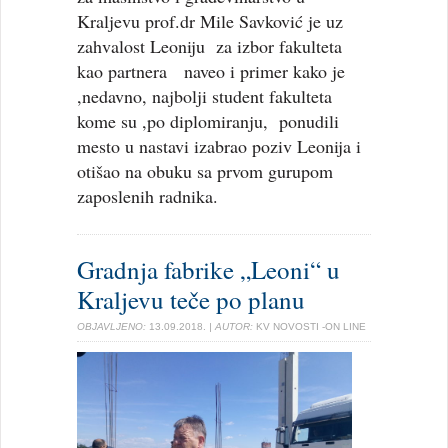
Kraljevu prof.dr Mile Savković je uz
zahvalost Leoniju za izbor fakulteta
kao partnera naveo i primer kako je
,nedavno, najbolji student fakulteta
kome su ,po diplomiranju, ponudili
mesto u nastavi izabrao poziv Leonija i
otišao na obuku sa prvom gurupom
zaposlenih radnika.
Gradnja fabrike „Leoni“ u
Kraljevu teče po planu
OBJAVLJENO:
13.09.2018.
| AUTOR:
KV NOVOSTI -ON LINE