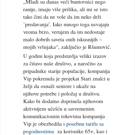
„Mladi su danas veći buntovnici nego
ranije, imaju više prilika, ali mi se isto
tako čini da ne vole da im neko drži
’predavanja’. Iako mnogo toga usvajaju
veoma brzo, verujem da im nedostaje
malo dobrih saveta onih iskusnijih –
mojih vršnjaka“, zaključio je Ršumović.
U godini koja predstavlja veliki izazov
za čitavo naše društvo, a naročito za
pripadnike starije populacije, kompanija
Vip pokrenula je projekat Stari znalci u
želji da osnaži seniore i ukaže na
njihove potrebe i položaj u društvu.
Kako bi dodatno doprinela njihovom
aktivnijem učešću u savremenim
komunikacionim tokovima kompanija
Vip je obezbedila i
posebnu tarifu sa
pogodnostima
za korisnike 65+, kao i