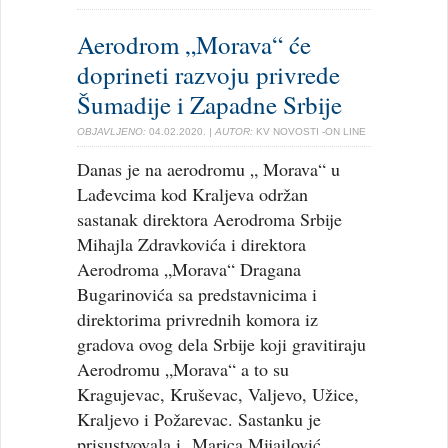
Aerodrom „Morava“ će
doprineti razvoju privrede
Šumadije i Zapadne Srbije
OBJAVLJENO:
04.02.2020.
| AUTOR:
KV NOVOSTI -ON LINE
Danas je na aerodromu „ Morava“ u
Lađevcima kod Kraljeva održan
sastanak direktora Aerodroma Srbije
Mihajla Zdravkovića i direktora
Aerodroma „Morava“ Dragana
Bugarinovića sa predstavnicima i
direktorima privrednih komora iz
gradova ovog dela Srbije koji gravitiraju
Aerodromu „Morava“ a to su
Kragujevac, Kruševac, Valjevo, Užice,
Kraljevo i Požarevac. Sastanku je
prisustvovala i Marica Mijailović