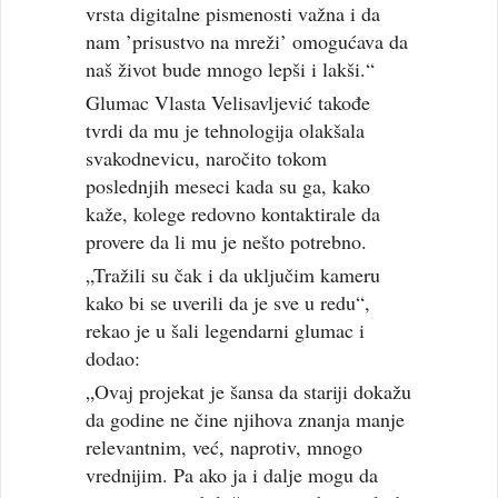
vrsta digitalne pismenosti važna i da
nam ’prisustvo na mreži’ omogućava da
naš život bude mnogo lepši i lakši.“
Glumac Vlasta Velisavljević takođe
tvrdi da mu je tehnologija olakšala
svakodnevicu, naročito tokom
poslednjih meseci kada su ga, kako
kaže, kolege redovno kontaktirale da
provere da li mu je nešto potrebno.
„Tražili su čak i da uključim kameru
kako bi se uverili da je sve u redu“,
rekao je u šali legendarni glumac i
dodao:
„Ovaj projekat je šansa da stariji dokažu
da godine ne čine njihova znanja manje
relevantnim, već, naprotiv, mnogo
vrednijim. Pa ako ja i dalje mogu da