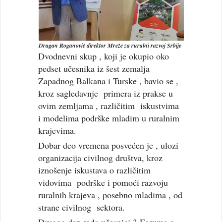
Dragan Roganović direktor Mreže za ruralni razvoj Srbije
Dvodnevni skup , koji je okupio oko
pedset učesnika iz šest zemalja
Zapadnog Balkana i Turske , bavio se ,
kroz sagledavnje primera iz prakse u
ovim zemljama , različitim iskustvima
i modelima podrške mladim u ruralnim
krajevima.
Dobar deo vremena posvećen je , ulozi
organizacija civilnog društva, kroz
iznošenje iskustava o različitim
vidovima podrške i pomoći razvoju
ruralnih krajeva , posebno mladima , od
strane civilnog sektora.