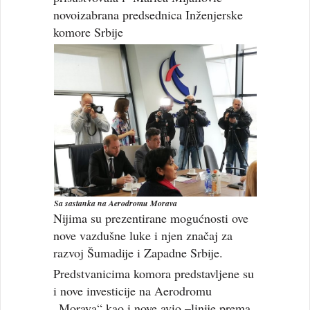
novoizabrana predsednica Inženjerske
komore Srbije
Sa sastanka na Aerodromu Morava
Nijima su prezentirane mogućnosti ove
nove vazdušne luke i njen značaj za
razvoj Šumadije i Zapadne Srbije.
Predstvanicima komora predstavljene su
i nove investicije na Aerodromu
„Morava“ kao i nove avio –linije prema