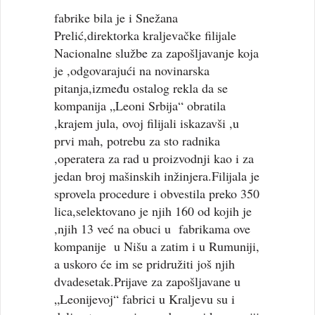
fabrike bila je i Snežana
Prelić,direktorka kraljevačke filijale
Nacionalne službe za zapošljavanje koja
je ,odgovarajući na novinarska
pitanja,između ostalog rekla da se
kompanija „Leoni Srbija“ obratila
,krajem jula, ovoj filijali iskazavši ,u
prvi mah, potrebu za sto radnika
,operatera za rad u proizvodnji kao i za
jedan broj mašinskih inžinjera.Filijala je
sprovela procedure i obvestila preko 350
lica,selektovano je njih 160 od kojih je
,njih 13 već na obuci u fabrikama ove
kompanije u Nišu a zatim i u Rumuniji,
a uskoro će im se pridružiti još njih
dvadesetak.Prijave za zapošljavane u
„Leonijevoj“ fabrici u Kraljevu su i