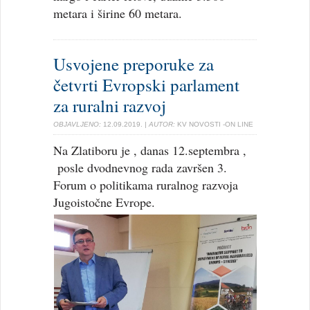
metara i širine 60 metara.
Usvojene preporuke za
četvrti Evropski parlament
za ruralni razvoj
OBJAVLJENO:
12.09.2019.
| AUTOR:
KV NOVOSTI -ON LINE
Na Zlatiboru je , danas 12.septembra ,
posle dvodnevnog rada završen 3.
Forum o politikama ruralnog razvoja
Jugoistočne Evrope.