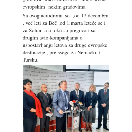
evropskim nekim gradovima.
Sa ovog aerodroma se ,od 17.decembra
, već leti za Beč ,od 1.marta leteće se i
za Solun a u toku su pregovori sa
drugim avio-kompanijama o
uspostavljanju letova za druge evropske
destinacije , pre svega za Nemačku i
Tursku.