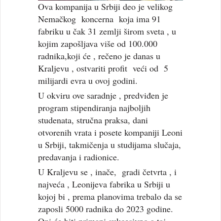
Ova kompanija u Srbiji deo je velikog
Nemačkog koncerna koja ima 91
fabriku u čak 31 zemlji širom sveta , u
kojim zapošljava više od 100.000
radnika,koji će , rečeno je danas u
Kraljevu , ostvariti profit veći od 5
milijardi evra u ovoj godini.
U okviru ove saradnje , predviđen je
program stipendiranja najboljih
studenata, stručna praksa, dani
otvorenih vrata i posete kompaniji Leoni
u Srbiji, takmičenja u studijama slučaja,
predavanja i radionice.
U Kraljevu se , inače, gradi četvrta , i
najveća , Leonijeva fabrika u Srbiji u
kojoj bi , prema planovima trebalo da se
zaposli 5000 radnika do 2023 godine.