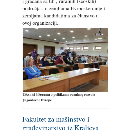
i građana sa tih , ruralnih (seoskih)
područja , u zemljama Evrposke unije i
zemljama kandidatima za članstvo u
ovoj organizaciji..
Učesnici 3.Foruma o politikama ruralnog razvoja
Jugoistočne Evrope
Fakultet za mašinstvo i
građevinarstvo iz Kraljeva