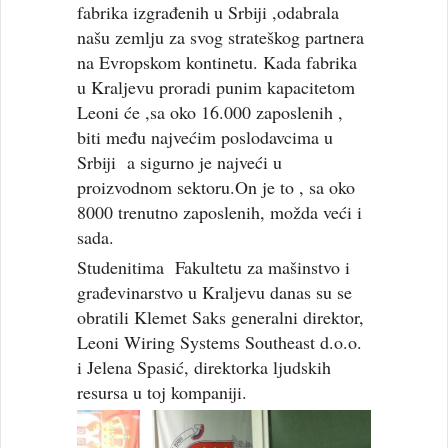
fabrika izgrađenih u Srbiji ,odabrala
našu zemlju za svog strateškog partnera
na Evropskom kontinetu. Kada fabrika
u Kraljevu proradi punim kapacitetom
Leoni će ,sa oko 16.000 zaposlenih ,
biti među najvećim poslodavcima u
Srbiji a sigurno je najveći u
proizvodnom sektoru.On je to , sa oko
8000 trenutno zaposlenih, možda veći i
sada.
Studenitima Fakultetu za mašinstvo i
građevinarstvo u Kraljevu danas su se
obratili Klemet Saks generalni direktor,
Leoni Wiring Systems Southeast d.o.o.
i Jelena Spasić, direktorka ljudskih
resursa u toj kompaniji.