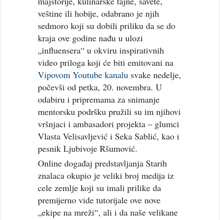
majstorije, kulinarske tajne, savete,
veštine ili hobije, odabrano je njih
sedmoro koji su dobili priliku da se do
kraja ove godine nađu u ulozi
„influensera“ u okviru inspirativnih
video priloga koji će biti emitovani na
Vipovom Youtube kanalu
svake nedelje,
počevši od petka, 20. novembra. U
odabiru i pripremama za snimanje
mentorsku podršku pružili su im njihovi
vršnjaci i ambasadori projekta – glumci
Vlasta Velisavljević i Seka Sablić, kao i
pesnik Ljubivoje Ršumović.
Online događaj predstavljanja Starih
znalaca okupio je veliki broj medija iz
cele zemlje koji su imali prilike da
premijerno vide tutorijale ove nove
„ekipe na mreži“, ali i da naše velikane