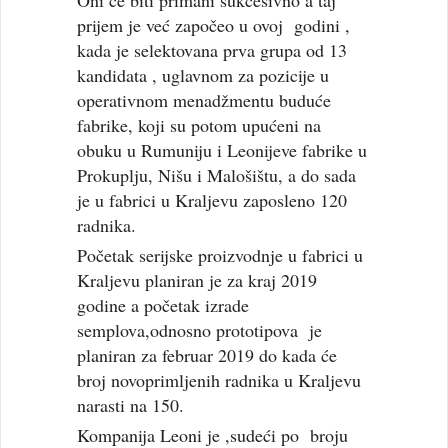
Oni će biti primani sukcesivno a taj
prijem je već započeo u ovoj godini ,
kada je selektovana prva grupa od 13
kandidata , uglavnom za pozicije u
operativnom menadžmentu buduće
fabrike, koji su potom upućeni na
obuku u Rumuniju i Leonijeve fabrike u
Prokuplju, Nišu i Malošištu, a do sada
je u fabrici u Kraljevu zaposleno 120
radnika.
Početak serijske proizvodnje u fabrici u
Kraljevu planiran je za kraj 2019
godine a početak izrade
semplova,odnosno prototipova je
planiran za februar 2019 do kada će
broj novoprimljenih radnika u Kraljevu
narasti na 150.
Kompanija Leoni je ,sudeći po broju