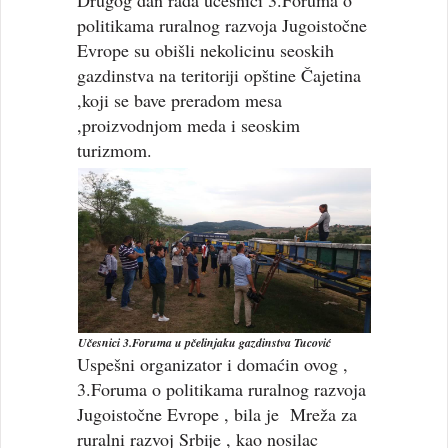
Drugog dan rada učesnici 3.Foruma o
politikama ruralnog razvoja Jugoistočne
Evrope su obišli nekolicinu seoskih
gazdinstva na teritoriji opštine Čajetina
,koji se bave preradom mesa
,proizvodnjom meda i seoskim
turizmom.
Učesnici 3.Foruma u pčelinjaku gazdinstva Tucović
Uspešni organizator i domaćin ovog ,
3.Foruma o politikama ruralnog razvoja
Jugoistočne Evrope , bila je Mreža za
ruralni razvoj Srbije , kao nosilac