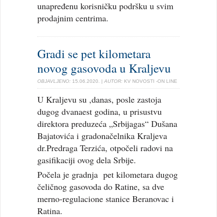
unapređenu korisničku podršku u svim
prodajnim centrima.
Gradi se pet kilometara
novog gasovoda u Kraljevu
OBJAVLJENO:
15.06.2020.
| AUTOR:
KV NOVOSTI -ON LINE
U Kraljevu su ,danas, posle zastoja
dugog dvanaest godina, u prisustvu
direktora preduzeća „Srbijagas“ Dušana
Bajatovića i gradonačelnika Kraljeva
dr.Predraga Terzića, otpočeli radovi na
gasifikaciji ovog dela Srbije.
Počela je gradnja pet kilometara dugog
čeličnog gasovoda do Ratine, sa dve
merno-regulacione stanice Beranovac i
Ratina.