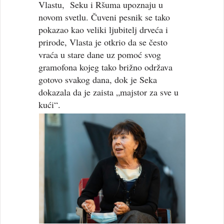
Vlastu, Seku i Ršuma upoznaju u
novom svetlu. Čuveni pesnik se tako
pokazao kao veliki ljubitelj drveća i
prirode, Vlasta je otkrio da se često
vraća u stare dane uz pomoć svog
gramofona kojeg tako brižno održava
gotovo svakog dana, dok je Seka
dokazala da je zaista „majstor za sve u
kući“.