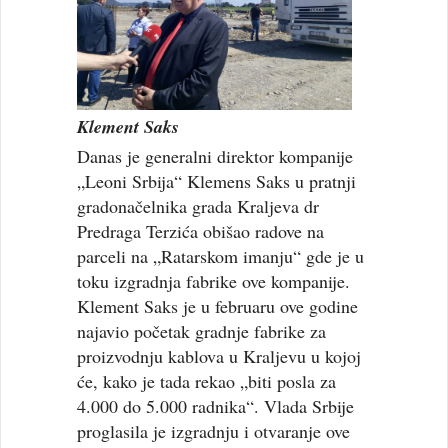
Klement Saks
Danas je generalni direktor kompanije
„Leoni Srbija“ Klemens Saks u pratnji
gradonačelnika grada Kraljeva dr
Predraga Terzića obišao radove na
parceli na „Ratarskom imanju“ gde je u
toku izgradnja fabrike ove kompanije.
Klement Saks je u februaru ove godine
najavio početak gradnje fabrike za
proizvodnju kablova u Kraljevu u kojoj
će, kako je tada rekao „biti posla za
4.000 do 5.000 radnika“. Vlada Srbije
proglasila je izgradnju i otvaranje ove