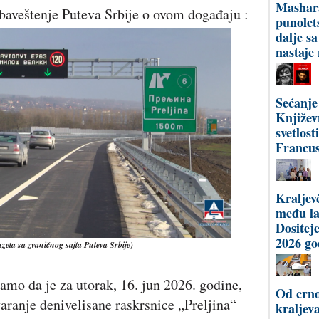
Mashar
baveštenje Puteva Srbije o ovom događaju :
punolet
dalje s
nastaje
Sećanje
Književ
svetlost
Francus
Kraljev
među l
Dositej
2026 go
euzeta sa zvaničnog sajta Puteva Srbije)
mo da je za utorak, 16. jun 2026. godine,
Od crno
varanje denivelisane raskrsnice „Preljina“
kraljev