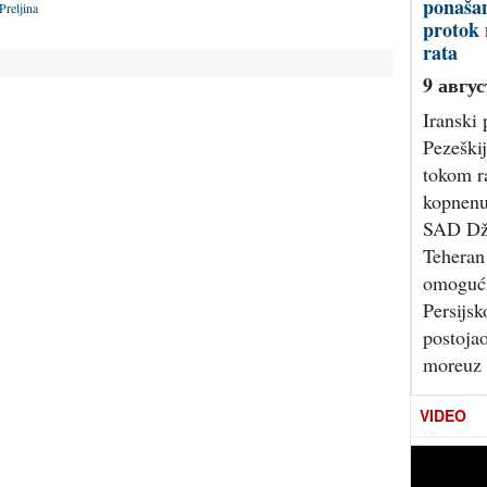
ponašan
 Preljina
protok 
rata
9 авгус
Iranski
Pezeškij
tokom ra
kopnenu
SAD Dže
Teheran
omogućit
Persijsk
postoja
moreuz 
VIDEO