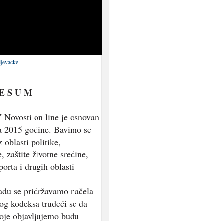
ljevacke
 E S U M
 Novosti on line je osnovan
a 2015 godine. Bavimo se
 oblasti politike,
, zaštite životne sredine,
porta i drugih oblasti
adu se pridržavamo načela
og kodeksa trudeći se da
koje objavljujemo budu