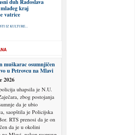
sni duh Radoslava
 mlađeg kraj
e vatrice
TI IZ KULTURE...
ANA
n muškarac osumnjičen
tvo u Petrovcu na Mlavi
т 2026
olicija uhapsila je N.U.
Zaječara, zbog postojanja
sumnje da je ubio
, saopštila je Policijska
Bor. RTS prenosi da je on
en da je u okolini
 na Mlavi, nakon rasprave,