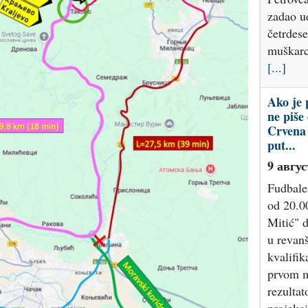
zadao u
četrdes
muškarc
[...]
Ako je 
ne piše
Crvena 
put...
9 авгус
Fudbale
od 20.0
Mitić" 
u revan
kvalifik
prvom m
rezulta