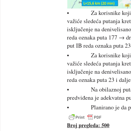
• Za korisnike koji iz 
važiće sledeća putanja kre
isključenje na denivelisan
reda oznaka puta 177 → drž
put IB reda oznaka puta 23
• Za korisnike koji iz 
važiće sledeća putanja kre
isključenje na denivelisan
reda oznaka puta 23 i dalj
• Na obilaznoj putanji,
predviđena je adekvatna pu
• Planirano je da predm
Broj pregleda: 500