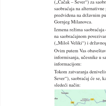
(„Čačak – Sever“) za saob
saobraćaja na alternativne
predviđena na državnim pu
Gornjeg Milanovca.
Izmena režima saobraćaja ć
na saobraćajnom povezivan
(„Miloš Veliki“) i državno
Ovim putem Vas obaveštava
informisanja, učesnike u 
informacijom:
Tokom zatvaranja denivelis
Sever“), saobraćaj će se, k
sledeći način: