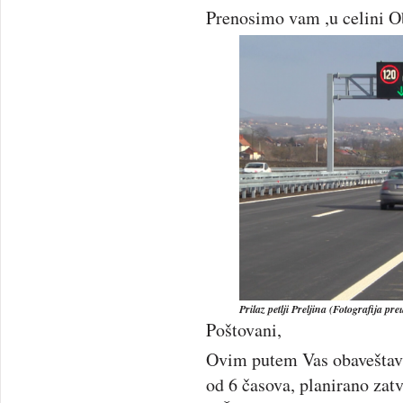
Prenosimo vam ,u celini O
Prilaz petlji Preljina (Fotografija pr
Poštovani,
Ovim putem Vas obaveštava
od 6 časova, planirano zat