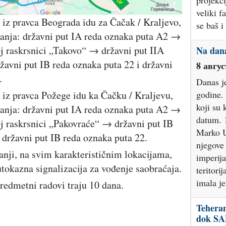
projekc
veliki f
pravca Beograda idu za Čačak / Kraljevo,
se baš i
tanja: državni put IA reda oznaka puta A2 →
oj raskrsnici „Takovo“ → državni put IIA
Na dana
avni put IB reda oznaka puta 22 i državni
8 авгус
.
Danas je
pravca Požege idu ka Čačku / Kraljevu,
godine. 
koji su 
tanja: državni put IA reda oznaka puta A2 →
datum. 
oj raskrsnici „Pakovraće“ → državni put IB
Marko U
e državni put IB reda oznaka puta 22.
njegove
 na svim karakterističnim lokacijama,
imperija
tokazna signalizacija za vođenje saobraćaja.
teritori
imala j
etni radovi traju 10 dana.
Teheran
dok SA