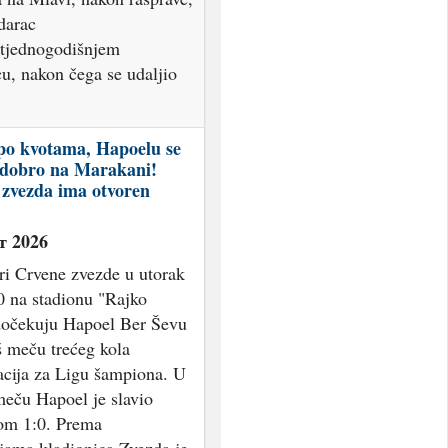
darac
etjednogodišnjem
u, nakon čega se udaljio
po kvotama, Hapoelu se
 dobro na Marakani!
zvezda ima otvoren
т 2026
ri Crvene zvezde u utorak
0 na stadionu "Rajko
dočekuju Hapoel Ber Ševu
š meču trećeg kola
acija za Ligu šampiona. U
eču Hapoel je slavio
tom 1:0. Prema