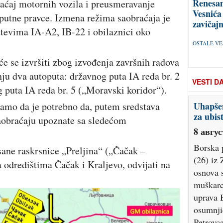
Renesan
raćaj motornih vozila i preusmeravanje
Vesnića
 putne pravce. Izmena režima saobraćaja je
zavičajn
tevima IA-A2, IB-22 i obilaznici oko
OSTALE VES
e se izvršiti zbog izvođenja završnih radova
ju dva autoputa: državnog puta IA reda br. 2
VESTI D
g puta IA reda br. 5 („Moravski koridor“).
mo da je potrebno da, putem sredstava
Uhapše
za ubis
saobraćaju upoznate sa sledećom
8 авгус
Borska p
ane raskrsnice „Preljina“ („Čačak –
(26) iz 
a odredištima Čačak i Kraljevo, odvijati na
osnova 
muškarca
uprava 
osumnjič
Petrovca