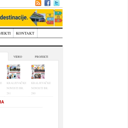
JEKTI
KONTAKT
VIDEO
PROJEKTI
KE
KRALJEVAČKE
KRALJEVAČKE
NOVOSTI BR.
NOVOSTI BR.
281
280
RA