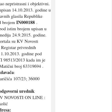
ao nepristrasni i objektivni.
 upisan 14.10.2013. godine u
javnih glasila Republike
IN000188
od brojem
.
 pod istim brojem upisan u
medija 24.9.2015. godine.
ortala su KV Novosti
 Registar privrednih
 1.10.2013. godine pod
П 98513/2013 kada im je
Matični broj 63319694 .
zdavača
:
aričića 107/23; 36000
 odgovorni urednik
 KV NOVOSTI ON LINE :
olić
dresa: