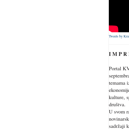
Tweets by Kra
I M P R
Portal KV
septembr
temama iz
ekonomije
kulture, s
društva.
U svom r
novinarsk
sadržaji 