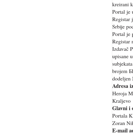
kreirani k
Portal je
Registar 
Srbije p
Portal je
Registar 
Izdavač P
upisane u
subjekata
brojem Б
dodeljen 
Adresa i
Heroja M
Kraljevo
Glavni i
Portala
Zoran Nik
E-mail a