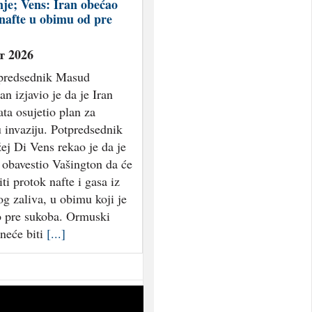
je; Vens: Iran obećao
nafte u obimu od pre
т 2026
 predsednik Masud
an izjavio je da je Iran
ta osujetio plan za
 invaziju. Potpredsednik
j Di Vens rekao je da je
 obavestio Vašington da će
i protok nafte i gasa iz
og zaliva, u obimu koji je
o pre sukoba. Ormuski
neće biti
[...]