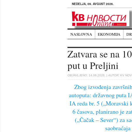
NEDELJA, 09. AVGUST 2026.
NASLOVNA
EKONOMIJA
DR
Zatvara se na 10
put u Preljini
OBJAVLJENO:
14.06.2026.
| AUTOR:
KV NOVO
Zbog izvođenja završni
autoputa: državnog puta IA
IA reda br. 5 („Moravski k
6 časova, planirano je za
(„Čačak – Sever“) za sa
saobraćaja 