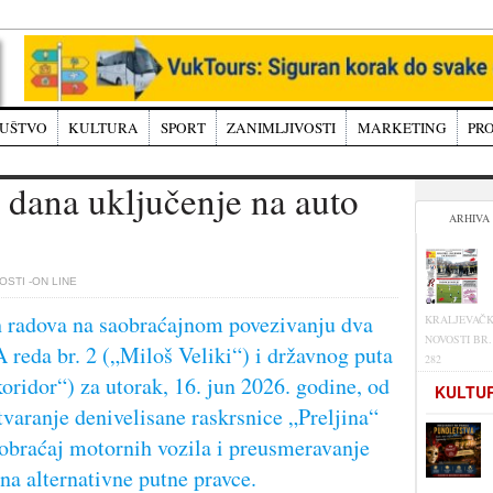
UŠTVO
KULTURA
SPORT
ZANIMLJIVOSTI
MARKETING
PRO
 dana uključenje na auto
ARHIVA
STI -ON LINE
h radova na saobraćajnom povezivanju dva
KRALJEVAČ
NOVOSTI BR.
 reda br. 2 („Miloš Veliki“) i državnog puta
282
oridor“) za utorak, 16. jun 2026. godine, od
KULTU
tvaranje denivelisane raskrsnice „Preljina“
obraćaj motornih vozila i preusmeravanje
na alternativne putne pravce.