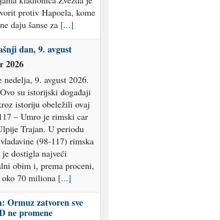
ijama kladionica Zvezda je
avorit protiv Hapoela, kome
 ne daju šanse za
[...]
šnji dan, 9. avgust
т 2026
 nedelja, 9. avgust 2026.
Ovo su istorijski događaji
kroz istoriju obeležili ovaj
117 – Umro je rimski car
lpije Trajan. U periodu
 vladavine (98-117) rimska
 je dostigla najveći
jalni obim i, prema proceni,
e oko 70 miliona
[...]
: Ormuz zatvoren sve
D ne promene