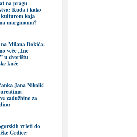
at na pragu
stva: Kuda i kako
a kulturom koja
 na marginama?
 na Milana Đokića:
no veče „Ine
i” u dvorištu
ke kuće
čanka Jana Nikolić
aureatima
eve zadužbine za
dinu
gorskih vrleti do
ačke Grdice: