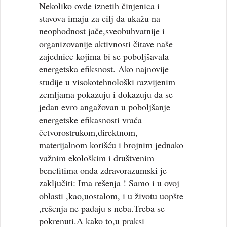
Nekoliko ovde iznetih činjenica i
stavova imaju za cilj da ukažu na
neophodnost jače,sveobuhvatnije i
organizovanije aktivnosti čitave naše
zajednice kojima bi se poboljšavala
energetska efiksnost. Ako najnovije
studije u visokotehnološki razvijenim
zemljama pokazuju i dokazuju da se
jedan evro angažovan u poboljšanje
energetske efikasnosti vraća
četvorostrukom,direktnom,
materijalnom korišću i brojnim jednako
važnim ekološkim i društvenim
benefitima onda zdravorazumski je
zaključiti: Ima rešenja ! Samo i u ovoj
oblasti ,kao,uostalom, i u životu uopšte
,rešenja ne padaju s neba.Treba se
pokrenuti.A kako to,u praksi