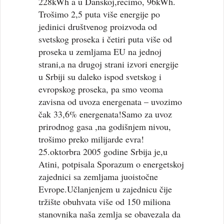
228kWh a u Danskoj,recimo, 96kWh.
Trošimo 2,5 puta više energije po
jedinici društvenog proizvoda od
svetskog proseka i četiri puta više od
proseka u zemljama EU na jednoj
strani,a na drugoj strani izvori energije
u Srbiji su daleko ispod svetskog i
evropskog proseka, pa smo veoma
zavisna od uvoza energenata – uvozimo
čak 33,6% energenata!Samo za uvoz
prirodnog gasa ,na godišnjem nivou,
trošimo preko milijarde evra!
25.oktorbra 2005 godine Srbija je,u
Atini, potpisala Sporazum o energetskoj
zajednici sa zemljama juoistočne
Evrope.Učlanjenjem u zajednicu čije
tržište obuhvata više od 150 miliona
stanovnika naša zemlja se obavezala da