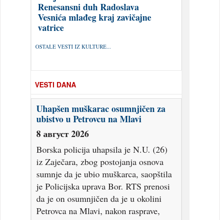
Renesansni duh Radoslava
Vesnića mlađeg kraj zavičajne
vatrice
OSTALE VESTI IZ KULTURE...
VESTI DANA
Uhapšen muškarac osumnjičen za
ubistvo u Petrovcu na Mlavi
8 август 2026
Borska policija uhapsila je N.U. (26)
iz Zaječara, zbog postojanja osnova
sumnje da je ubio muškarca, saopštila
je Policijska uprava Bor. RTS prenosi
da je on osumnjičen da je u okolini
Petrovca na Mlavi, nakon rasprave,