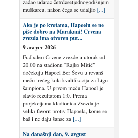
zadao udarac četrdesetjednogodišnjem
muškarcu, nakon čega se udaljio
[...]
Ako je po kvotama, Hapoelu se ne
piše dobro na Marakani! Crvena
zvezda ima otvoren put...
9 август 2026
Fudbaleri Crvene zvezde u utorak od
20.00 na stadionu "Rajko Mitić"
dočekuju Hapoel Ber Ševu u revanš
meču trećeg kola kvalifikacija za Ligu
šampiona. U prvom meču Hapoel je
slavio rezultatom 1:0. Prema
projekcijama kladionica Zvezda je
veliki favorit protiv Hapoela, kome se
baš i ne daju šanse za
[...]
Na današnji dan, 9. avgust