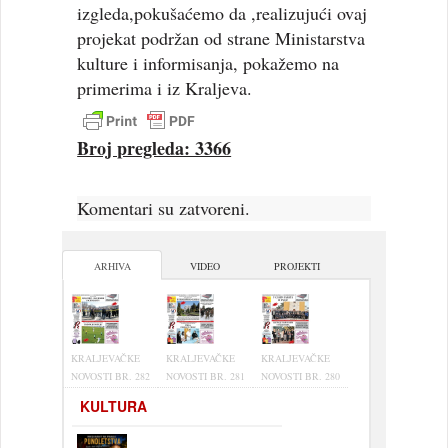
izgleda,pokušaćemo da ,realizujući ovaj
projekat podržan od strane Ministarstva
kulture i informisanja, pokažemo na
primerima i iz Kraljeva.
Broj pregleda: 3366
Komentari su zatvoreni.
ARHIVA
VIDEO
PROJEKTI
KRALJEVAČKE
KRALJEVAČKE
KRALJEVAČKE
NOVOSTI BR. 282
NOVOSTI BR. 281
NOVOSTI BR. 280
KULTURA