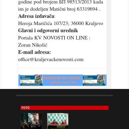
godine pod brojem БП 98513/2013 kada
im je dodeljen Matični broj 63319694 .
Adresa izdavača
:
Heroja Maričića 107/23; 36000 Kraljevo
Glavni i odgovorni urednik
Portala KV NOVOSTI ON LINE :
Zoran Nikolić
E-mail adresa:
office@kraljevackenovosti.com
FOTO