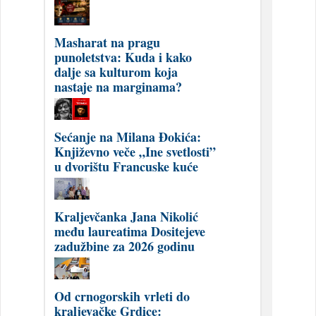
Masharat na pragu
punoletstva: Kuda i kako
dalje sa kulturom koja
nastaje na marginama?
Sećanje na Milana Đokića:
Književno veče „Ine svetlosti”
u dvorištu Francuske kuće
Kraljevčanka Jana Nikolić
među laureatima Dositejeve
zadužbine za 2026 godinu
Od crnogorskih vrleti do
kraljevačke Grdice: