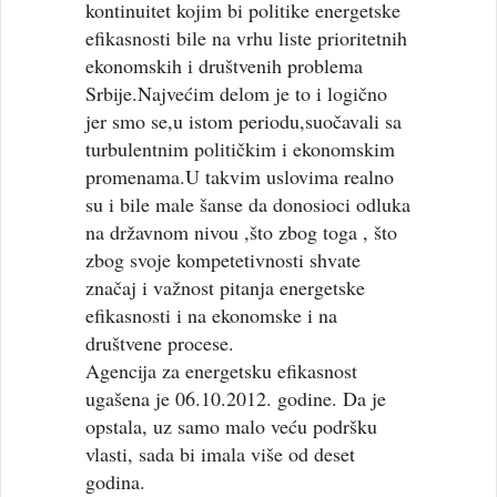
kontinuitet kojim bi politike energetske
efikasnosti bile na vrhu liste prioritetnih
ekonomskih i društvenih problema
Srbije.Najvećim delom je to i logično
jer smo se,u istom periodu,suočavali sa
turbulentnim političkim i ekonomskim
promenama.U takvim uslovima realno
su i bile male šanse da donosioci odluka
na državnom nivou ,što zbog toga , što
zbog svoje kompetetivnosti shvate
značaj i važnost pitanja energetske
efikasnosti i na ekonomske i na
društvene procese.
Agencija za energetsku efikasnost
ugašena je 06.10.2012. godine. Da je
opstala, uz samo malo veću podršku
vlasti, sada bi imala više od deset
godina.