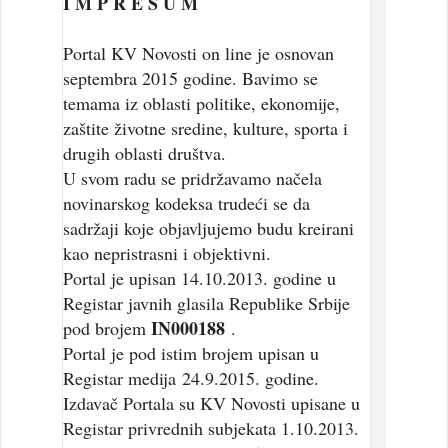
I M P R E S U M
Portal KV Novosti on line je osnovan
septembra 2015 godine. Bavimo se
temama iz oblasti politike, ekonomije,
zaštite životne sredine, kulture, sporta i
drugih oblasti društva.
U svom radu se pridržavamo načela
novinarskog kodeksa trudeći se da
sadržaji koje objavljujemo budu kreirani
kao nepristrasni i objektivni.
Portal je upisan 14.10.2013. godine u
Registar javnih glasila Republike Srbije
IN000188
pod brojem
.
Portal je pod istim brojem upisan u
Registar medija 24.9.2015. godine.
Izdavač Portala su KV Novosti upisane u
Registar privrednih subjekata 1.10.2013.