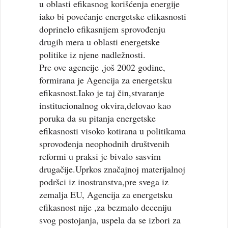
u oblasti efikasnog korišćenja energije
iako bi povećanje energetske efikasnosti
doprinelo efikasnijem sprovođenju
drugih mera u oblasti energetske
politike iz njene nadležnosti.
Pre ove agencije ,još 2002 godine,
formirana je Agencija za energetsku
efikasnost.Iako je taj čin,stvaranje
institucionalnog okvira,delovao kao
poruka da su pitanja energetske
efikasnosti visoko kotirana u politikama
sprovođenja neophodnih društvenih
reformi u praksi je bivalo sasvim
drugačije.Uprkos značajnoj materijalnoj
podršci iz inostranstva,pre svega iz
zemalja EU, Agencija za energetsku
efikasnost nije ,za bezmalo deceniju
svog postojanja, uspela da se izbori za