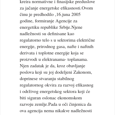
kreira normativne i finasijske preduslove
za jačanje energetske efikasnosti.Ovom
činu je predhodilo ,16.juna 2005
godine, formiranje Agencije za
energetiku republike Srbije.Njene
nadležnosti su definisane kao
regulatorno telo s u sektorima električne
energije, prirodnog gasa, nafte i naftnih
derivata i toplotne energije koja se
proizvodi u elektranama- toplanama.
Njen zadatak je da, kroz obavljanje
poslova koji su joj dodeljeni Zakonom,
doprinese stvaranju stabilnog
regulatornog okvira za razvoj efikasnog
i održivog energetskog sektora koji će
biti siguran oslonac ekonomskom
razvoju zemlje.Pada u oči činjenica da
ova agencija nema nikakve nadležnosti