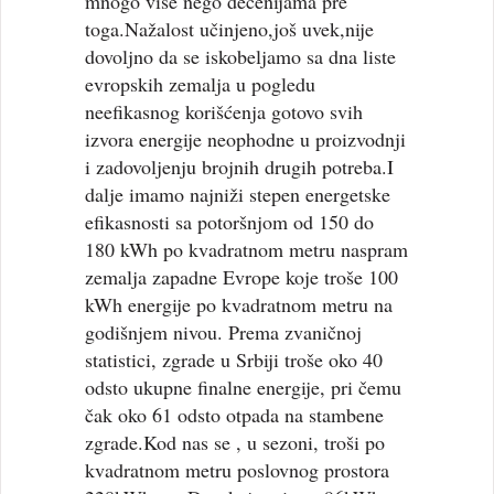
mnogo više nego decenijama pre
toga.Nažalost učinjeno,još uvek,nije
dovoljno da se iskobeljamo sa dna liste
evropskih zemalja u pogledu
neefikasnog korišćenja gotovo svih
izvora energije neophodne u proizvodnji
i zadovoljenju brojnih drugih potreba.I
dalje imamo najniži stepen energetske
efikasnosti sa potoršnjom od 150 do
180 kWh po kvadratnom metru naspram
zemalja zapadne Evrope koje troše 100
kWh energije po kvadratnom metru na
godišnjem nivou. Prema zvaničnoj
statistici, zgrade u Srbiji troše oko 40
odsto ukupne finalne energije, pri čemu
čak oko 61 odsto otpada na stambene
zgrade.Kod nas se , u sezoni, troši po
kvadratnom metru poslovnog prostora