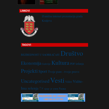
LINKOVI
Zvanična internet prezentacija grada
Kraljeva
TAGOVI
Društvo
BEZBEDNOST U SAOBRAĆAJU
Kultura
Ekonomija
PDF izdanja
Galerije
Projekti
Sport
Tvoje pare - tvoje pravo
Vesti
Uncategorised
Vidite-
Video
Ima rešenja !
У срцу је увек Рашка