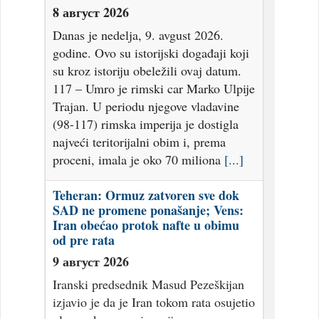
8 август 2026
Danas je nedelja, 9. avgust 2026.
godine. Ovo su istorijski događaji koji
su kroz istoriju obeležili ovaj datum.
117 – Umro je rimski car Marko Ulpije
Trajan. U periodu njegove vladavine
(98-117) rimska imperija je dostigla
najveći teritorijalni obim i, prema
proceni, imala je oko 70 miliona
[...]
Teheran: Ormuz zatvoren sve dok
SAD ne promene ponašanje; Vens:
Iran obećao protok nafte u obimu
od pre rata
9 август 2026
Iranski predsednik Masud Pezeškijan
izjavio je da je Iran tokom rata osujetio