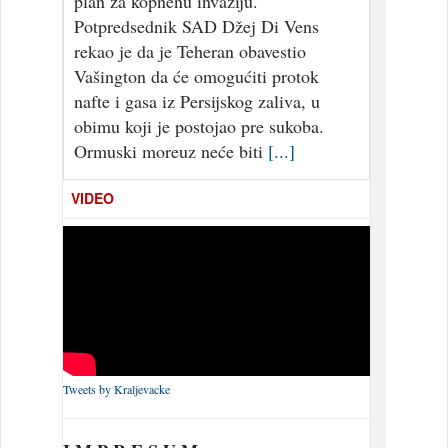
plan za kopnenu invaziju.
Potpredsednik SAD Džej Di Vens
rekao je da je Teheran obavestio
Vašington da će omogućiti protok
nafte i gasa iz Persijskog zaliva, u
obimu koji je postojao pre sukoba.
Ormuski moreuz neće biti
[...]
VIDEO
Tweets by Kraljevacke