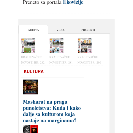
Ekovizije
Preneto sa portala
ARHIVA
VIDEO
PROJEKTI
KRALJEVAČKE
KRALJEVAČKE
KRALJEVAČKE
NOVOSTI BR. 282
NOVOSTI BR. 281
NOVOSTI BR. 280
KULTURA
Masharat na pragu
punoletstva: Kuda i kako
dalje sa kulturom koja
nastaje na marginama?