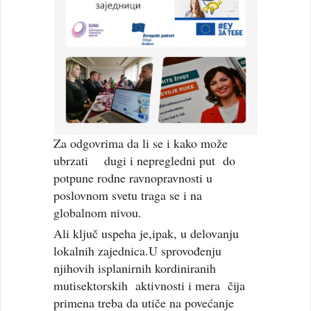
Za odgovrima da li se i kako može
ubrzati dugi i nepregledni put do
potpune rodne ravnopravnosti u
poslovnom svetu traga se i na
globalnom nivou.
Ali ključ uspeha je,ipak, u delovanju
lokalnih zajednica.U sprovođenju
njihovih isplanirnih kordiniranih
mutisektorskih aktivnosti i mera čija
primena treba da utiče na povećanje