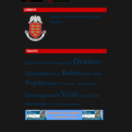
LINKOVI
Zvanična internet prezentacija grada
Kraljeva
TAGOVI
Društvo
BEZBEDNOST U SAOBRAĆAJU
Kultura
Ekonomija
PDF izdanja
Galerije
Projekti
Sport
Tvoje pare - tvoje pravo
Vesti
Uncategorised
Vidite-
Video
Ima rešenja !
У срцу је увек Рашка