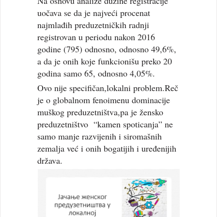
Na osnovu analize dužine registracije
uočava se da je najveći procenat
najmlađih preduzetničkih radnji
registrovan u periodu nakon 2016
godine (795) odnosno, odnosno 49,6%,
a da je onih koje funkcionišu preko 20
godina samo 65, odnosno 4,05%.
Ovo nije specifičan,lokalni problem.Reč
je o globalnom fenoimenu dominacije
muškog preduzetništva,pa je žensko
preduzetništvo “kamen spoticanja” ne
samo manje razvijenih i siromašnih
zemalja već i onih bogatijih i uređenijih
država.