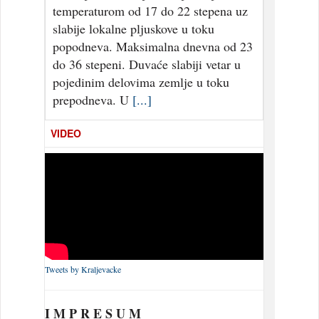
temperaturom od 17 do 22 stepena uz
slabije lokalne pljuskove u toku
popodneva. Maksimalna dnevna od 23
do 36 stepeni. Duvaće slabiji vetar u
pojedinim delovima zemlje u toku
prepodneva. U
[...]
VIDEO
Tweets by Kraljevacke
I M P R E S U M