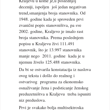
Kraljevu u kome je,u poslednjoj
deceniji, ispoljen još jedan negativan
trend,smanjenja broja stanovnika. Od
1948. godine kada je sproveden prvi
zvanični popis stanovništva, pa sve
2002. godine, Kraljevo je imalo rast
broja stanovnika. Prema poslednjem
popisu u Kraljevu živi 111.491
stanovnik, što je 13.997 stanovnika
manje nego 2011. godine kada je u
njemuu živelo 125.488 stanovnika.
Da bi se ostvarila konstatacija iz naslova
ovog teksta i došlo do realnog i
ostvarivog programa za ekonomsko
osnaživanje žena i podsticanje ženskog
preduzetništva u Kraljevu treba ispuniti
niz preduslova.
Prvi je svakako bolja multisektroska