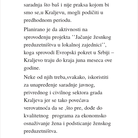
saradnja što baš i nije praksa kojom bi
smo se,u Kraljevu, mogli podičiti u
predhodnom periodu.
Planirano je da aktivnosti na
sprovođenju projekta ’’Jačanje žesnkog
preduzetništva u lokalnoj zajednici’’,
koga sprovodi Evropski pokret u Srbiji –
Kraljevo traju do kraja juna meseca ove
godine.
Neke od njih treba,svakako, iskoristiti
za unapređenje saradnje javnog,
privrednog i civilnog sektora grada
Kraljeva jer se tako povećava
verovatnoća da se ,što pre, dođe do
kvalitetnog programa za ekonomsko
osnaživanje žena i podsticanje ženskog
preduzetništva.