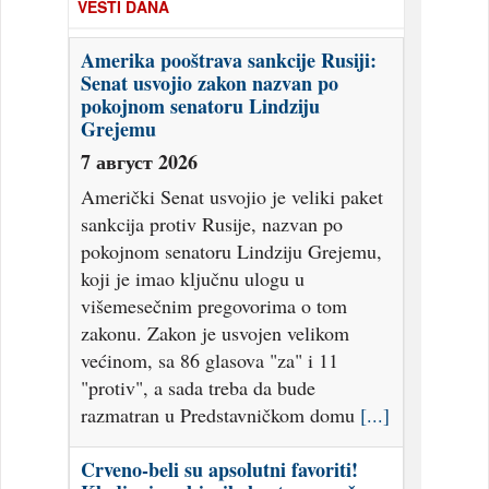
VESTI DANA
Amerika pooštrava sankcije Rusiji:
Senat usvojio zakon nazvan po
pokojnom senatoru Lindziju
Grejemu
7 август 2026
Američki Senat usvojio je veliki paket
sankcija protiv Rusije, nazvan po
pokojnom senatoru Lindziju Grejemu,
koji je imao ključnu ulogu u
višemesečnim pregovorima o tom
zakonu. Zakon je usvojen velikom
većinom, sa 86 glasova "za" i 11
"protiv", a sada treba da bude
razmatran u Predstavničkom domu
[...]
Crveno-beli su apsolutni favoriti!