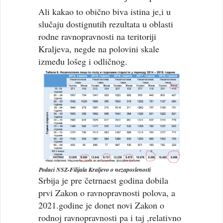
Ali kakao to obično biva istina je,i u
slučaju dostignutih rezultata u oblasti
rodne ravnopravnosti na teritoriji
Kraljeva, negde na polovini skale
između lošeg i odličnog.
Podaci NSZ-Filijala Kraljevo o nezaposlenosti
Srbija je pre četrnaest godina dobila
prvi Zakon o ravnopravnosti polova, a
2021.godine je donet novi Zakon o
rodnoj ravnopravnosti pa i taj ,relativno