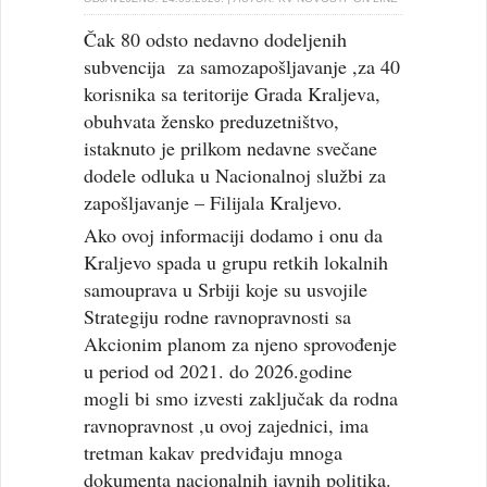
Čak 80 odsto nedavno dodeljenih
subvencija za samozapošljavanje ,za 40
korisnika sa teritorije Grada Kraljeva,
obuhvata žensko preduzetništvo,
istaknuto je prilkom nedavne svečane
dodele odluka u Nacionalnoj službi za
zapošljavanje – Filijala Kraljevo.
Ako ovoj informaciji dodamo i onu da
Kraljevo spada u grupu retkih lokalnih
samouprava u Srbiji koje su usvojile
Strategiju rodne ravnopravnosti sa
Akcionim planom za njeno sprovođenje
u period od 2021. do 2026.godine
mogli bi smo izvesti zaključak da rodna
ravnopravnost ,u ovoj zajednici, ima
tretman kakav predviđaju mnoga
dokumenta nacionalnih javnih politika.