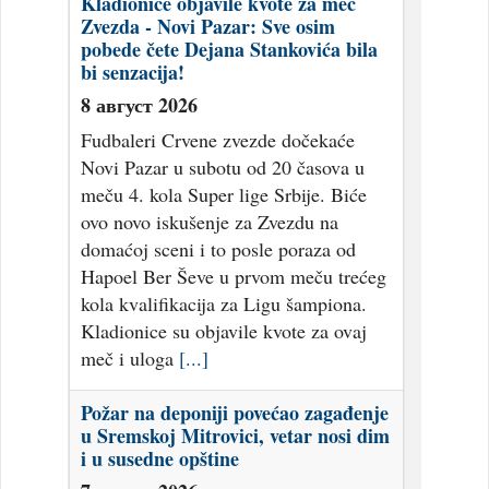
Kladionice objavile kvote za meč
Zvezda - Novi Pazar: Sve osim
pobede čete Dejana Stankovića bila
bi senzacija!
8 август 2026
Fudbaleri Crvene zvezde dočekaće
Novi Pazar u subotu od 20 časova u
meču 4. kola Super lige Srbije. Biće
ovo novo iskušenje za Zvezdu na
domaćoj sceni i to posle poraza od
Hapoel Ber Ševe u prvom meču trećeg
kola kvalifikacija za Ligu šampiona.
Kladionice su objavile kvote za ovaj
meč i uloga
[...]
Požar na deponiji povećao zagađenje
u Sremskoj Mitrovici, vetar nosi dim
i u susedne opštine