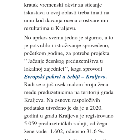
kratak vremenski okvir za sticanje
iskustava u ovoj oblasti treba imati na
umu kod davanja ocena o ostvarenim
rezultatima u Kraljevu.
No uprkos svemu jedno je sigurno, a to
je potvrdilo i istraživanje sprovedeno,
početkom godine, za potrebe projekta
’’Jačanje žesnkog preduzetništva u
lokalnoj zajednici’’, koga sprovodi
Evropski pokret u Srbiji – Kraljevo.
Radi se o još uvek malom broju žena
među preduzetnicima na teritoriji grada
Kraljeva. Na osnovu raspoloživih
podataka utvrđeno je da je u 2020.
godini u gradu Kraljevu je registrovano
5.059 preduzetničkih radnji, od čega
žene vode 1.602, odnosno 31,6 %.