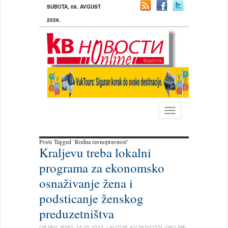
SUBOTA, 08. AVGUST
2026.
Toggle
navigation
Posts Tagged ‘Rodna ravnopravnost’
Kraljevu treba lokalni
programa za ekonomsko
osnaživanje žena i
podsticanje ženskog
preduzetništva
OBJAVLJENO:
24.05.2023.
| AUTOR:
KV NOVOSTI -ON LINE