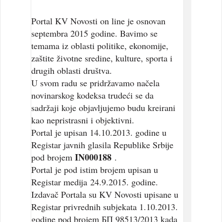
Portal KV Novosti on line je osnovan
septembra 2015 godine. Bavimo se
temama iz oblasti politike, ekonomije,
zaštite životne sredine, kulture, sporta i
drugih oblasti društva.
U svom radu se pridržavamo načela
novinarskog kodeksa trudeći se da
sadržaji koje objavljujemo budu kreirani
kao nepristrasni i objektivni.
Portal je upisan 14.10.2013. godine u
Registar javnih glasila Republike Srbije
IN000188
pod brojem
.
Portal je pod istim brojem upisan u
Registar medija 24.9.2015. godine.
Izdavač Portala su KV Novosti upisane u
Registar privrednih subjekata 1.10.2013.
godine pod brojem БП 98513/2013 kada