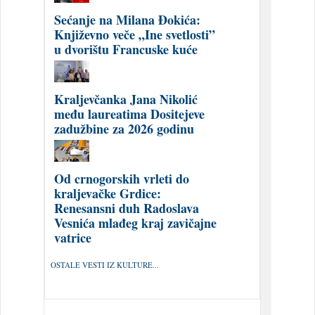
Sećanje na Milana Đokića:
Književno veče „Ine svetlosti”
u dvorištu Francuske kuće
Kraljevčanka Jana Nikolić
među laureatima Dositejeve
zadužbine za 2026 godinu
Od crnogorskih vrleti do
kraljevačke Grdice:
Renesansni duh Radoslava
Vesnića mlađeg kraj zavičajne
vatrice
OSTALE VESTI IZ KULTURE...