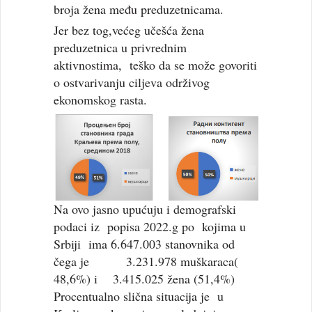
broja žena među preduzetnicama.
Jer bez tog,većeg učešća žena
preduzetnica u privrednim
aktivnostima, teško da se može govoriti
o ostvarivanju ciljeva održivog
ekonomskog rasta.
Na ovo jasno upućuju i demografski
podaci iz popisa 2022.g po kojima u
Srbiji ima 6.647.003 stanovnika od
čega je 3.231.978 muškaraca(
48,6%) i 3.415.025 žena (51,4%)
Procentualno slična situacija je u