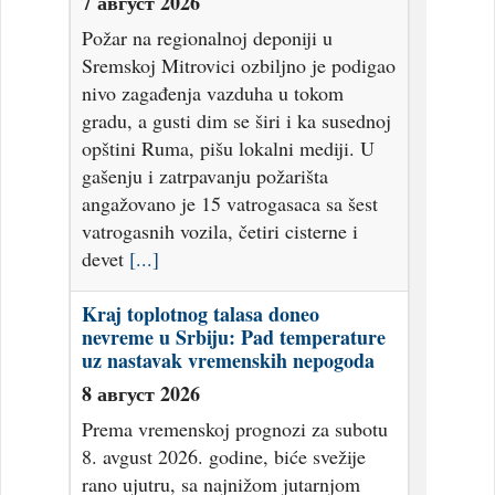
7 август 2026
Požar na regionalnoj deponiji u
Sremskoj Mitrovici ozbiljno je podigao
nivo zagađenja vazduha u tokom
gradu, a gusti dim se širi i ka susednoj
opštini Ruma, pišu lokalni mediji. U
gašenju i zatrpavanju požarišta
angažovano je 15 vatrogasaca sa šest
vatrogasnih vozila, četiri cisterne i
devet
[...]
Kraj toplotnog talasa doneo
nevreme u Srbiju: Pad temperature
uz nastavak vremenskih nepogoda
8 август 2026
Prema vremenskoj prognozi za subotu
8. avgust 2026. godine, biće svežije
rano ujutru, sa najnižom jutarnjom