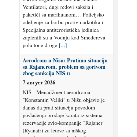
Ventilatori, dugi redovi saksija i
paketići sa marihuanom… Policijsko
odeljenje za borbu protiv narkotika i
Specijalna antiteroristička jedinica
zaplenili su u Vodnju kod Smedereva
pola tone droge
[...]
Aerodrom u Nišu: Pratimo situaciju
sa Rajanerom, problem sa gorivom
zbog sankcija NIS-u
7 август 2026
NIŠ - Menadžment aerodroma
"Konstantin Veliki" u Nišu objavio je
danas da prati situaciju povodom
povlačenja prodaje karata iz sistema
rezervacije avio-kompanije "Rajaner"
(Ryanair) za letove sa niškog