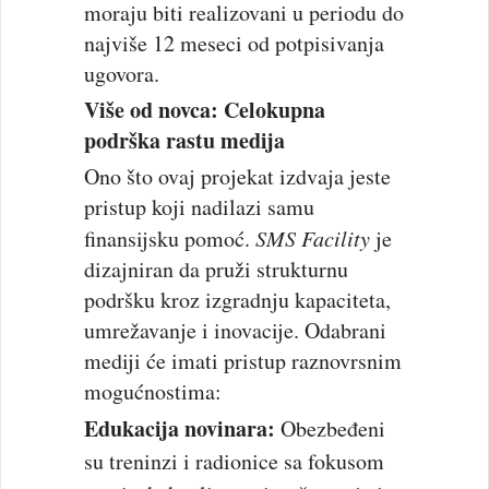
moraju biti realizovani u periodu do
najviše 12 meseci od potpisivanja
ugovora.
Više od novca: Celokupna
podrška rastu medija
Ono što ovaj projekat izdvaja jeste
pristup koji nadilazi samu
finansijsku pomoć.
SMS Facility
je
dizajniran da pruži strukturnu
podršku kroz izgradnju kapaciteta,
umrežavanje i inovacije. Odabrani
mediji će imati pristup raznovrsnim
mogućnostima:
Edukacija novinara:
Obezbeđeni
su treninzi i radionice sa fokusom