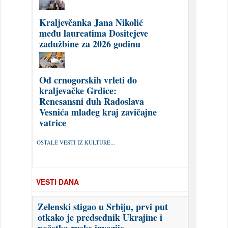
Kraljevčanka Jana Nikolić
među laureatima Dositejeve
zadužbine za 2026 godinu
Od crnogorskih vrleti do
kraljevačke Grdice:
Renesansni duh Radoslava
Vesnića mlađeg kraj zavičajne
vatrice
OSTALE VESTI IZ KULTURE...
VESTI DANA
Zelenski stigao u Srbiju, prvi put
otkako je predsednik Ukrajine i