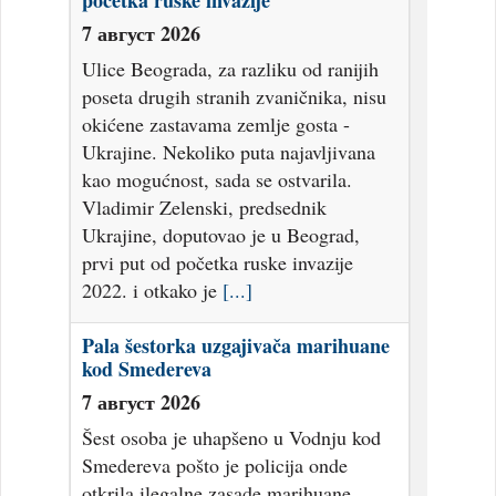
početka ruske invazije
7 август 2026
Ulice Beograda, za razliku od ranijih
poseta drugih stranih zvaničnika, nisu
okićene zastavama zemlje gosta -
Ukrajine. Nekoliko puta najavljivana
kao mogućnost, sada se ostvarila.
Vladimir Zelenski, predsednik
Ukrajine, doputovao je u Beograd,
prvi put od početka ruske invazije
2022. i otkako je
[...]
Pala šestorka uzgajivača marihuane
kod Smedereva
7 август 2026
Šest osoba je uhapšeno u Vodnju kod
Smedereva pošto je policija onde
otkrila ilegalne zasade marihuane