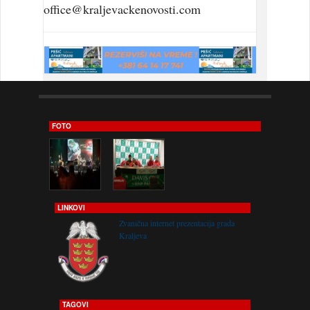
office@kraljevackenovosti.com
FOTO
LINKOVI
Zvanična internet prezentacija grada
Kraljeva
TAGOVI