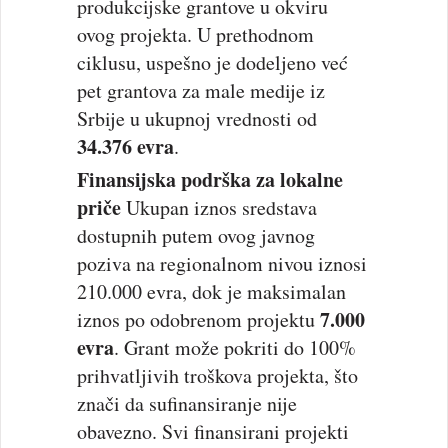
produkcijske grantove u okviru
ovog projekta. U prethodnom
ciklusu, uspešno je dodeljeno već
pet grantova za male medije iz
Srbije u ukupnoj vrednosti od
34.376 evra
.
Finansijska podrška za lokalne
priče
Ukupan iznos sredstava
dostupnih putem ovog javnog
poziva na regionalnom nivou iznosi
210.000 evra, dok je maksimalan
7.000
iznos po odobrenom projektu
evra
. Grant može pokriti do 100%
prihvatljivih troškova projekta, što
znači da sufinansiranje nije
obavezno. Svi finansirani projekti