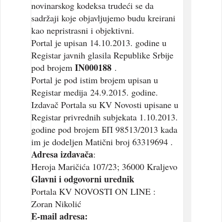
novinarskog kodeksa trudeći se da
sadržaji koje objavljujemo budu kreirani
kao nepristrasni i objektivni.
Portal je upisan 14.10.2013. godine u
Registar javnih glasila Republike Srbije
IN000188
pod brojem
.
Portal je pod istim brojem upisan u
Registar medija 24.9.2015. godine.
Izdavač Portala su KV Novosti upisane u
Registar privrednih subjekata 1.10.2013.
godine pod brojem БП 98513/2013 kada
im je dodeljen Matični broj 63319694 .
Adresa izdavača
:
Heroja Maričića 107/23; 36000 Kraljevo
Glavni i odgovorni urednik
Portala KV NOVOSTI ON LINE :
Zoran Nikolić
E-mail adresa: