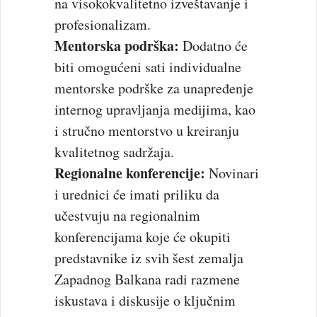
na visokokvalitetno izveštavanje i
profesionalizam.
Mentorska podrška:
Dodatno će
biti omogućeni sati individualne
mentorske podrške za unapređenje
internog upravljanja medijima, kao
i stručno mentorstvo u kreiranju
kvalitetnog sadržaja.
Regionalne konferencije:
Novinari
i urednici će imati priliku da
učestvuju na regionalnim
konferencijama koje će okupiti
predstavnike iz svih šest zemalja
Zapadnog Balkana radi razmene
iskustava i diskusije o ključnim