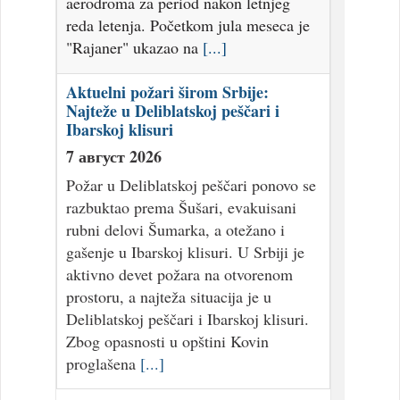
aerodroma za period nakon letnjeg
reda letenja. Početkom jula meseca je
"Rajaner" ukazao na
[...]
Aktuelni požari širom Srbije:
Najteže u Deliblatskoj peščari i
Ibarskoj klisuri
7 август 2026
Požar u Deliblatskoj peščari ponovo se
razbuktao prema Šušari, evakuisani
rubni delovi Šumarka, a otežano i
gašenje u Ibarskoj klisuri. U Srbiji je
aktivno devet požara na otvorenom
prostoru, a najteža situacija je u
Deliblatskoj peščari i Ibarskoj klisuri.
Zbog opasnosti u opštini Kovin
proglašena
[...]