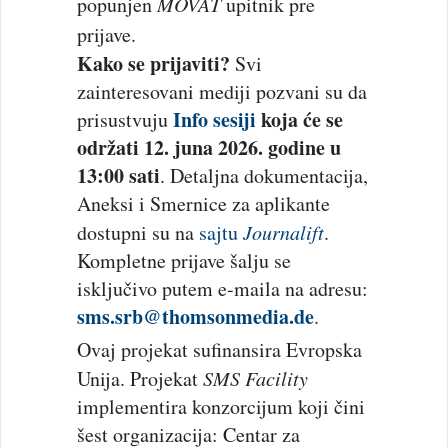
popunjen
MOVAT
upitnik pre
prijave.
Kako se prijaviti?
Svi
zainteresovani mediji pozvani su da
Info sesiji
koja će se
prisustvuju
održati 12. juna 2026. godine u
13:00 sati
. Detaljna dokumentacija,
Aneksi i Smernice za aplikante
dostupni su na
sajtu
Journalift
.
Kompletne prijave šalju se
isključivo putem e-maila na adresu:
sms.srb@thomsonmedia.de
.
Ovaj projekat sufinansira Evropska
Unija. Projekat
SMS Facility
implementira konzorcijum koji čini
šest organizacija: Centar za