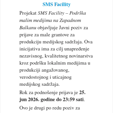
SMS Facility
Projekat
SMS Facility – Podrška
malim medijima na Zapadnom
Balkanu
objavljuje Javni poziv za
prijave za male grantove za
produkciju medijskog sadržaja. Ova
inicijativa ima za cilj unapređenje
nezavisnog, kvalitetnog novinarstva
kroz podršku lokalnim medijima u
produkciji angažovanog,
verodostojnog i uticajnog
medijskog sadržaja.
25.
Rok za podnošenje prijava je
jun 2026. godine do 23:59 sati
.
Ovo je drugi po redu poziv za