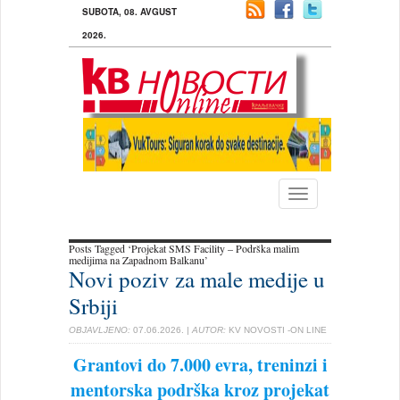
SUBOTA, 08. AVGUST
2026.
Toggle
navigation
Posts Tagged ‘Projekat SMS Facility – Podrška malim
medijima na Zapadnom Balkanu’
Novi poziv za male medije u
Srbiji
OBJAVLJENO:
07.06.2026.
| AUTOR:
KV NOVOSTI -ON LINE
Grantovi do 7.000 evra, treninzi i
mentorska podrška kroz projekat