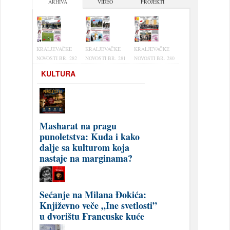
ARHIVA
VIDEO
PROJEKTI
KRALJEVAČKE
KRALJEVAČKE
KRALJEVAČKE
NOVOSTI BR. 282
NOVOSTI BR. 281
NOVOSTI BR. 280
KULTURA
Masharat na pragu
punoletstva: Kuda i kako
dalje sa kulturom koja
nastaje na marginama?
Sećanje na Milana Đokića:
Književno veče „Ine svetlosti”
u dvorištu Francuske kuće