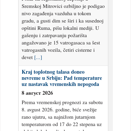
Sremskoj Mitrovici ozbiljno je podigao
nivo zagađenja vazduha u tokom
gradu, a gusti dim se širi i ka susednoj
opštini Ruma, pišu lokalni mediji. U
gašenju i zatrpavanju požarišta
angažovano je 15 vatrogasaca sa šest
vatrogasnih vozila, četiri cisterne i
devet
[...]
Kraj toplotnog talasa doneo
nevreme u Srbiju: Pad temperature
uz nastavak vremenskih nepogoda
8 август 2026
Prema vremenskoj prognozi za subotu
8. avgust 2026. godine, biće svežije
rano ujutru, sa najnižom jutarnjom
temperaturom od 17 do 22 stepena uz