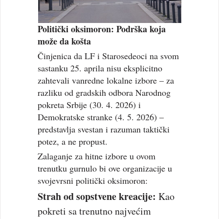
Politički oksimoron: Podrška koja
može da košta
Činjenica da LF i Starosedeoci na svom
sastanku 25. aprila nisu eksplicitno
zahtevali vanredne lokalne izbore – za
razliku od gradskih odbora Narodnog
pokreta Srbije (30. 4. 2026) i
Demokratske stranke (4. 5. 2026) –
predstavlja svestan i razuman taktički
potez, a ne propust.
Zalaganje za hitne izbore u ovom
trenutku gurnulo bi ove organizacije u
svojevrsni politički oksimoron:
Strah od sopstvene kreacije:
Kao
pokreti sa trenutno najvećim