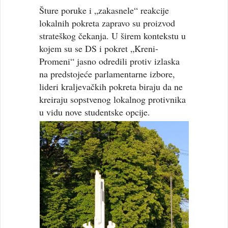
Šture poruke i „zakasnele“ reakcije
lokalnih pokreta zapravo su proizvod
strateškog čekanja. U širem kontekstu u
kojem su se DS i pokret „Kreni-
Promeni“ jasno odredili protiv izlaska
na predstojeće parlamentarne izbore,
lideri kraljevačkih pokreta biraju da ne
kreiraju sopstvenog lokalnog protivnika
u vidu nove studentske opcije.