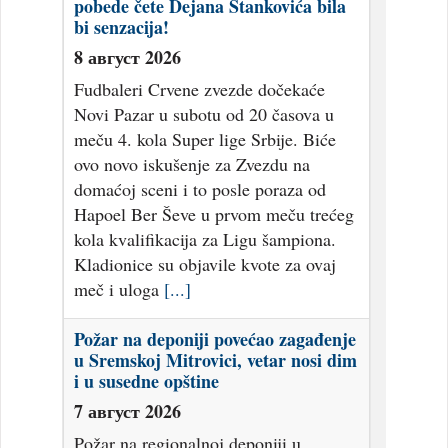
pobede čete Dejana Stankovića bila
bi senzacija!
8 август 2026
Fudbaleri Crvene zvezde dočekaće
Novi Pazar u subotu od 20 časova u
meču 4. kola Super lige Srbije. Biće
ovo novo iskušenje za Zvezdu na
domaćoj sceni i to posle poraza od
Hapoel Ber Ševe u prvom meču trećeg
kola kvalifikacija za Ligu šampiona.
Kladionice su objavile kvote za ovaj
meč i uloga
[...]
Požar na deponiji povećao zagađenje
u Sremskoj Mitrovici, vetar nosi dim
i u susedne opštine
7 август 2026
Požar na regionalnoj deponiji u