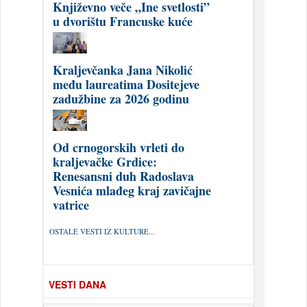
Književno veče „Ine svetlosti”
u dvorištu Francuske kuće
Kraljevčanka Jana Nikolić
među laureatima Dositejeve
zadužbine za 2026 godinu
Od crnogorskih vrleti do
kraljevačke Grdice:
Renesansni duh Radoslava
Vesnića mlađeg kraj zavičajne
vatrice
OSTALE VESTI IZ KULTURE...
VESTI DANA