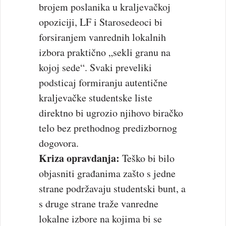
brojem poslanika u kraljevačkoj
opoziciji, LF i Starosedeoci bi
forsiranjem vanrednih lokalnih
izbora praktično „sekli granu na
kojoj sede“. Svaki preveliki
podsticaj formiranju autentične
kraljevačke studentske liste
direktno bi ugrozio njihovo biračko
telo bez prethodnog predizbornog
dogovora.
Kriza opravdanja:
Teško bi bilo
objasniti građanima zašto s jedne
strane podržavaju studentski bunt, a
s druge strane traže vanredne
lokalne izbore na kojima bi se