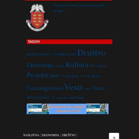
Zvanična internet prezentacija grada
Kraljeva
TAGOVI
Društvo
BEZBEDNOST U SAOBRAĆAJU
Kultura
Ekonomija
PDF izdanja
Galerije
Projekti
Sport
Tvoje pare - tvoje pravo
Vesti
Uncategorised
Vidite-
Video
Ima rešenja !
У срцу је увек Рашка
NASLOVNA
EKONOMIJA
DRUŠTVO