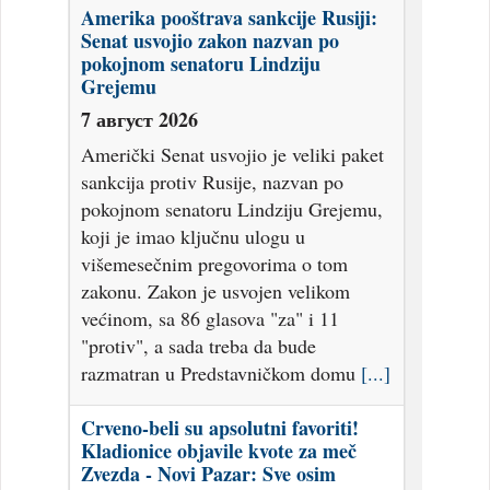
Amerika pooštrava sankcije Rusiji:
Senat usvojio zakon nazvan po
pokojnom senatoru Lindziju
Grejemu
7 август 2026
Američki Senat usvojio je veliki paket
sankcija protiv Rusije, nazvan po
pokojnom senatoru Lindziju Grejemu,
koji je imao ključnu ulogu u
višemesečnim pregovorima o tom
zakonu. Zakon je usvojen velikom
većinom, sa 86 glasova "za" i 11
"protiv", a sada treba da bude
razmatran u Predstavničkom domu
[...]
Crveno-beli su apsolutni favoriti!
Kladionice objavile kvote za meč
Zvezda - Novi Pazar: Sve osim