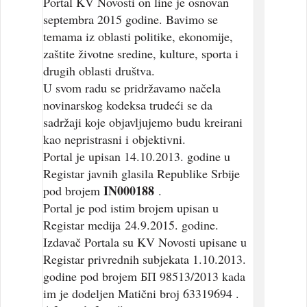
Portal KV Novosti on line je osnovan
septembra 2015 godine. Bavimo se
temama iz oblasti politike, ekonomije,
zaštite životne sredine, kulture, sporta i
drugih oblasti društva.
U svom radu se pridržavamo načela
novinarskog kodeksa trudeći se da
sadržaji koje objavljujemo budu kreirani
kao nepristrasni i objektivni.
Portal je upisan 14.10.2013. godine u
Registar javnih glasila Republike Srbije
IN000188
pod brojem
.
Portal je pod istim brojem upisan u
Registar medija 24.9.2015. godine.
Izdavač Portala su KV Novosti upisane u
Registar privrednih subjekata 1.10.2013.
godine pod brojem БП 98513/2013 kada
im je dodeljen Matični broj 63319694 .