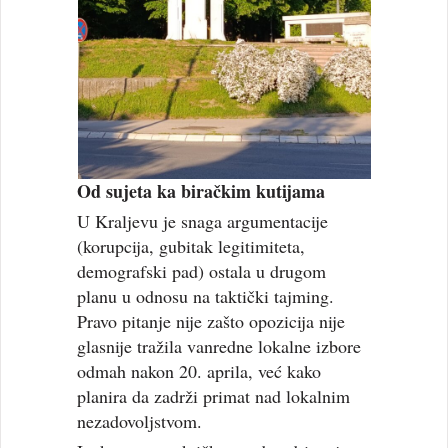
Od sujeta ka biračkim kutijama
U Kraljevu je snaga argumentacije
(korupcija, gubitak legitimiteta,
demografski pad) ostala u drugom
planu u odnosu na taktički tajming.
Pravo pitanje nije zašto opozicija nije
glasnije tražila vanredne lokalne izbore
odmah nakon 20. aprila, već kako
planira da zadrži primat nad lokalnim
nezadovoljstvom.