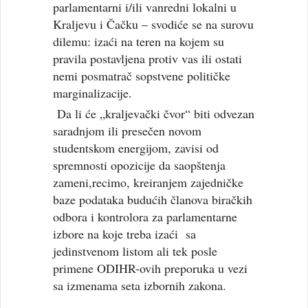
parlamentarni i/ili vanredni lokalni u
Kraljevu i Čačku – svodiće se na surovu
dilemu: izaći na teren na kojem su
pravila postavljena protiv vas ili ostati
nemi posmatrač sopstvene političke
marginalizacije.
Da li će „kraljevački čvor“ biti odvezan
saradnjom ili presečen novom
studentskom energijom, zavisi od
spremnosti opozicije da saopštenja
zameni,recimo, kreiranjem zajedničke
baze podataka budućih članova biračkih
odbora i kontrolora za parlamentarne
izbore na koje treba izaći sa
jedinstvenom listom ali tek posle
primene ODIHR-ovih preporuka u vezi
sa izmenama seta izbornih zakona.