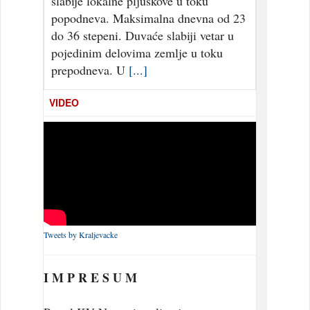
slabije lokalne pljuskove u toku
popodneva. Maksimalna dnevna od 23
do 36 stepeni. Duvaće slabiji vetar u
pojedinim delovima zemlje u toku
prepodneva. U
[...]
VIDEO
Tweets by Kraljevacke
I M P R E S U M