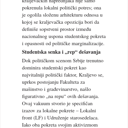
kraljevačkih naprednjaka nije samo
pokrenula lokalni politički potres; ona
je ogolila složenu arhitekturu odnosa u
kojoj se kraljevačka opozicija bori da
definiše sopstveni prostor između
nacionalnog uspona studentskog pokreta
i opasnosti od političke marginalizacije.
Studentska senka i „rep“ dešavanja
Dok političkom scenom Srbije trenutno
dominira studentski pokret kao
najvitalniji politički faktor, Kraljevo se,
uprkos postojanju Fakulteta za
mašinstvo i građevinarstvo, našlo
figurativno „na repu“ ovih dešavanja.
Ovaj vakuum stvorio je specifičan
izazov za lokalne pokrete – Lokalni
front (LF) i Udruženje starosedelaca.
Iako oba pokreta svojim aktivizmom