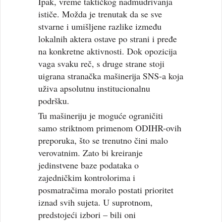
Ipak, vreme taktičkog nadmudrivanja
ističe. Možda je trenutak da se sve
stvarne i umišljene razlike između
lokalnih aktera ostave po strani i pređe
na konkretne aktivnosti. Dok opozicija
vaga svaku reč, s druge strane stoji
uigrana stranačka mašinerija SNS-a koja
uživa apsolutnu institucionalnu
podršku.
Tu mašineriju je moguće ograničiti
samo striktnom primenom ODIHR-ovih
preporuka, što se trenutno čini malo
verovatnim. Zato bi kreiranje
jedinstvene baze podataka o
zajedničkim kontrolorima i
posmatračima moralo postati prioritet
iznad svih sujeta. U suprotnom,
predstojeći izbori – bili oni