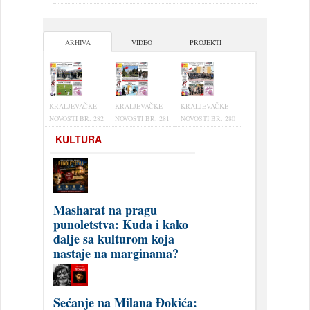
ARHIVA
VIDEO
PROJEKTI
KRALJEVAČKE
KRALJEVAČKE
KRALJEVAČKE
NOVOSTI BR. 282
NOVOSTI BR. 281
NOVOSTI BR. 280
KULTURA
Masharat na pragu
punoletstva: Kuda i kako
dalje sa kulturom koja
nastaje na marginama?
Sećanje na Milana Đokića: