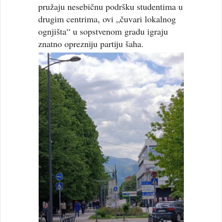
pružaju nesebičnu podršku studentima u
drugim centrima, ovi „čuvari lokalnog
ognjišta“ u sopstvenom gradu igraju
znatno oprezniju partiju šaha.