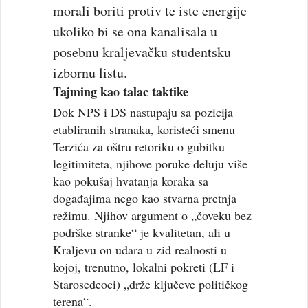
morali boriti protiv te iste energije
ukoliko bi se ona kanalisala u
posebnu kraljevačku studentsku
izbornu listu.
Tajming kao talac taktike
Dok NPS i DS nastupaju sa pozicija
etabliranih stranaka, koristeći smenu
Terzića za oštru retoriku o gubitku
legitimiteta, njihove poruke deluju više
kao pokušaj hvatanja koraka sa
događajima nego kao stvarna pretnja
režimu. Njihov argument o „čoveku bez
podrške stranke“ je kvalitetan, ali u
Kraljevu on udara u zid realnosti u
kojoj, trenutno, lokalni pokreti (LF i
Starosedeoci) „drže ključeve političkog
terena“.