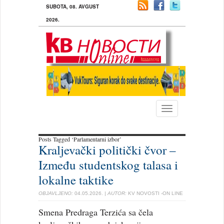
SUBOTA, 08. AVGUST
2026.
Toggle
navigation
Posts Tagged ‘Parlamentarni izbor’
Kraljevački politički čvor –
Između studentskog talasa i
lokalne taktike
OBJAVLJENO:
04.05.2026.
| AUTOR:
KV NOVOSTI -ON LINE
Smena Predraga Terzića sa čela