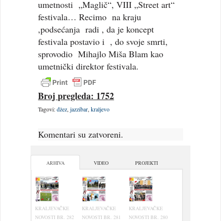
umetnosti „Maglič“, VIII „Street art“
festivala… Recimo na kraju
,podsećanja radi , da je koncept
festivala postavio i , do svoje smrti,
sprovodio Mihajlo Miša Blam kao
umetnički direktor festivala.
Broj pregleda: 1752
Tagovi:
džez
,
jazzibar
,
kraljevo
Komentari su zatvoreni.
ARHIVA
VIDEO
PROJEKTI
KRALJEVAČKE
KRALJEVAČKE
KRALJEVAČKE
NOVOSTI BR. 282
NOVOSTI BR. 281
NOVOSTI BR. 280