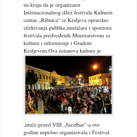
na kraju da je organizator
Internacionalnog džez festivala Kulturni
centar „Ribnica“ iz Kraljeva opravdao
očekivanja publike,muzičara i sponzora
festivala predvođenih Ministarstvom za
kulturu i informisnje i Gradom
Kraljevom.
Ova ustanova kulture je
,inače pored VIII „JazzIbar“-a ove
godine uspešno organizovala i Festival