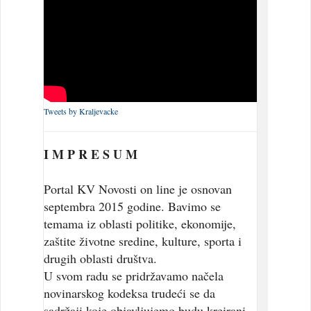
Tweets by Kraljevacke
I M P R E S U M
Portal KV Novosti on line je osnovan
septembra 2015 godine. Bavimo se
temama iz oblasti politike, ekonomije,
zaštite životne sredine, kulture, sporta i
drugih oblasti društva.
U svom radu se pridržavamo načela
novinarskog kodeksa trudeći se da
sadržaji koje objavljujemo budu kreirani