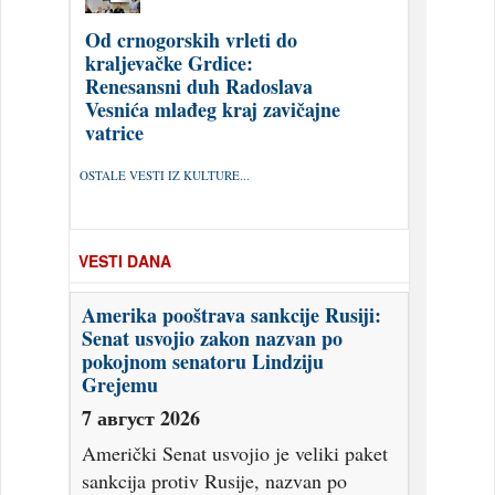
Od crnogorskih vrleti do
kraljevačke Grdice:
Renesansni duh Radoslava
Vesnića mlađeg kraj zavičajne
vatrice
OSTALE VESTI IZ KULTURE...
VESTI DANA
Amerika pooštrava sankcije Rusiji:
Senat usvojio zakon nazvan po
pokojnom senatoru Lindziju
Grejemu
7 август 2026
Američki Senat usvojio je veliki paket
sankcija protiv Rusije, nazvan po