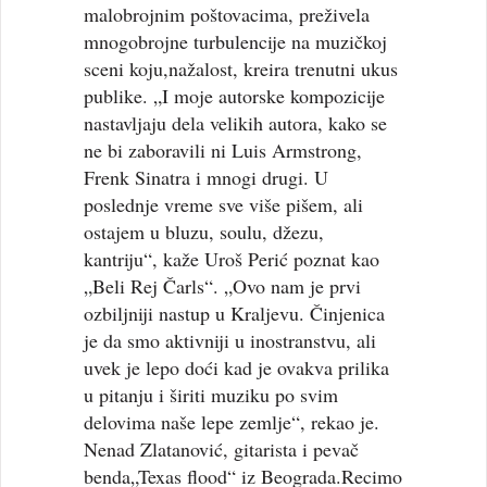
malobrojnim poštovacima, preživela
mnogobrojne turbulencije na muzičkoj
sceni koju,nažalost, kreira trenutni ukus
publike. „I moje autorske kompozicije
nastavljaju dela velikih autora, kako se
ne bi zaboravili ni Luis Armstrong,
Frenk Sinatra i mnogi drugi. U
poslednje vreme sve više pišem, ali
ostajem u bluzu, soulu, džezu,
kantriju“, kaže Uroš Perić poznat kao
„Beli Rej Čarls“. „Ovo nam je prvi
ozbiljniji nastup u Kraljevu. Činjenica
je da smo aktivniji u inostranstvu, ali
uvek je lepo doći kad je ovakva prilika
u pitanju i širiti muziku po svim
delovima naše lepe zemlje“, rekao je.
Nenad Zlatanović, gitarista i pevač
benda„Texas flood“ iz Beograda.Recimo