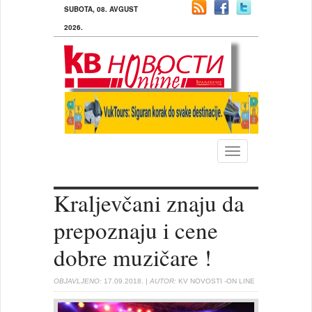
SUBOTA, 08. AVGUST
2026.
Toggle
navigation
Kraljevčani znaju da
prepoznaju i cene
dobre muzičare !
OBJAVLJENO:
17.09.2018.
| AUTOR:
KV NOVOSTI -ON LINE