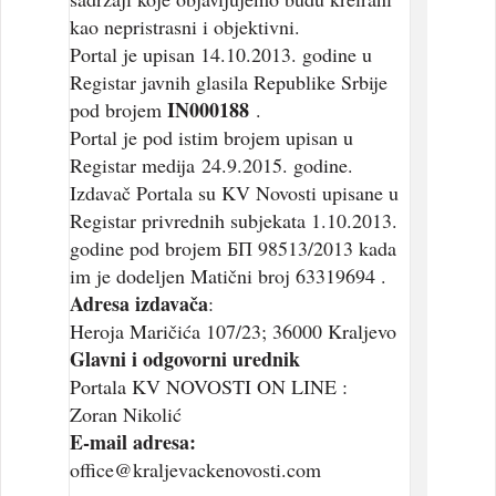
kao nepristrasni i objektivni.
Portal je upisan 14.10.2013. godine u
Registar javnih glasila Republike Srbije
IN000188
pod brojem
.
Portal je pod istim brojem upisan u
Registar medija 24.9.2015. godine.
Izdavač Portala su KV Novosti upisane u
Registar privrednih subjekata 1.10.2013.
godine pod brojem БП 98513/2013 kada
im je dodeljen Matični broj 63319694 .
Adresa izdavača
:
Heroja Maričića 107/23; 36000 Kraljevo
Glavni i odgovorni urednik
Portala KV NOVOSTI ON LINE :
Zoran Nikolić
E-mail adresa:
office@kraljevackenovosti.com