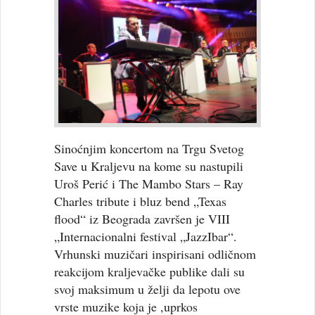
Sinoćnjim koncertom na Trgu Svetog
Save u Kraljevu na kome su nastupili
Uroš Perić i The Mambo Stars – Ray
Charles tribute i bluz bend „Texas
flood“ iz Beograda završen je VIII
„Internacionalni festival „JazzIbar“.
Vrhunski muzičari inspirisani odličnom
reakcijom kraljevačke publike dali su
svoj maksimum u želji da lepotu ove
vrste muzike koja je ,uprkos