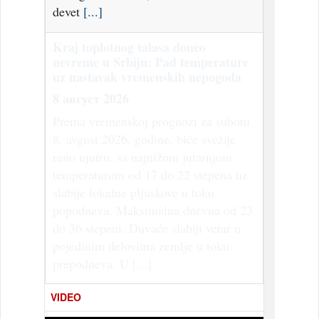
devet
[...]
Kraj toplotnog talasa doneo
nevreme u Srbiju: Pad temperature
uz nastavak vremenskih nepogoda
8 август 2026
Prema vremenskoj prognozi za subotu
8. avgust 2026. godine, biće svežije
rano ujutru, sa najnižom jutarnjom
temperaturom od 17 do 22 stepena uz
slabije lokalne pljuskove u toku
popodneva. Maksimalna dnevna od 23
do 36 stepeni. Duvaće slabiji vetar u
pojedinim delovima zemlje u toku
prepodneva. U
[...]
VIDEO