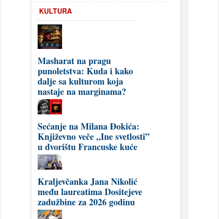
KULTURA
Masharat na pragu
punoletstva: Kuda i kako
dalje sa kulturom koja
nastaje na marginama?
Sećanje na Milana Đokića:
Književno veče „Ine svetlosti”
u dvorištu Francuske kuće
Kraljevčanka Jana Nikolić
među laureatima Dositejeve
zadužbine za 2026 godinu