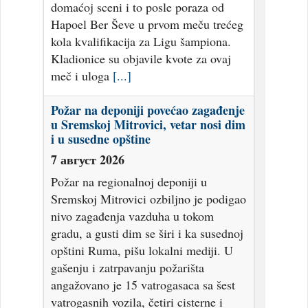
domaćoj sceni i to posle poraza od
Hapoel Ber Ševe u prvom meču trećeg
kola kvalifikacija za Ligu šampiona.
Kladionice su objavile kvote za ovaj
meč i uloga
[...]
Požar na deponiji povećao zagađenje
u Sremskoj Mitrovici, vetar nosi dim
i u susedne opštine
7 август 2026
Požar na regionalnoj deponiji u
Sremskoj Mitrovici ozbiljno je podigao
nivo zagađenja vazduha u tokom
gradu, a gusti dim se širi i ka susednoj
opštini Ruma, pišu lokalni mediji. U
gašenju i zatrpavanju požarišta
angažovano je 15 vatrogasaca sa šest
vatrogasnih vozila, četiri cisterne i