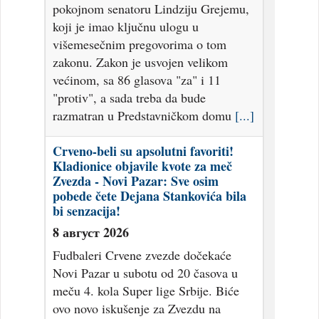
pokojnom senatoru Lindziju Grejemu,
koji je imao ključnu ulogu u
višemesečnim pregovorima o tom
zakonu. Zakon je usvojen velikom
većinom, sa 86 glasova "za" i 11
"protiv", a sada treba da bude
razmatran u Predstavničkom domu
[...]
Crveno-beli su apsolutni favoriti!
Kladionice objavile kvote za meč
Zvezda - Novi Pazar: Sve osim
pobede čete Dejana Stankovića bila
bi senzacija!
8 август 2026
Fudbaleri Crvene zvezde dočekaće
Novi Pazar u subotu od 20 časova u
meču 4. kola Super lige Srbije. Biće
ovo novo iskušenje za Zvezdu na