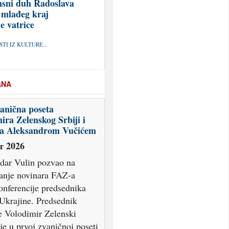
sni duh Radoslava
 mlađeg kraj
e vatrice
TI IZ KULTURE...
ANA
anična poseta
ira Zelenskog Srbiji i
 sa Aleksandrom Vučićem
т 2026
dar Vulin pozvao na
vanje novinara FAZ-a
onferencije predsednika
 Ukrajine. Predsednik
e Volodimir Zelenski
je u prvoj zvaničnoj poseti