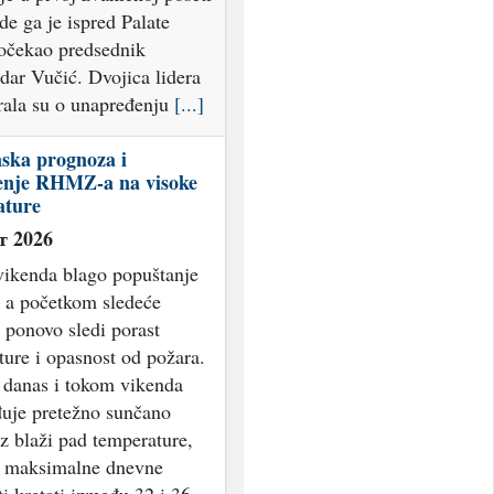
gde ga je ispred Palate
dočekao predsednik
dar Vučić. Dvojica lidera
rala su o unapređenju
[...]
ska prognoza i
enje RHMZ-a na visoke
ature
т 2026
ikenda blago popuštanje
, a početkom sledeće
 ponovo sledi porast
ure i opasnost od požara.
i danas i tokom vikenda
đuje pretežno sunčano
z blaži pad temperature,
e maksimalne dnevne