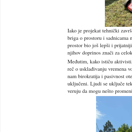
Iako je projekat tehnički zavr
briga o prostoru i sadnicama na
prostor bio još lepši i prijatn
njihov doprinos znači za cel
Međutim, kako ističu aktivisti,
reč o usklađivanju vremena vo
nam birokratija i pasivnost ot
uključeni. Ljudi se uključe t
veruju da mogu nešto promenit