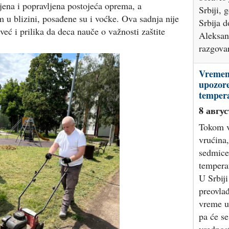
ojena i popravljena postojeća oprema, a
Srbiji, 
m u blizini, posađene su i voćke. Ova sadnja nije
Srbija 
već i prilika da deca nauče o važnosti zaštite
Aleksan
razgova
Vremen
upozor
temper
8 авгус
Tokom v
vrućina
sedmice
temperat
U Srbij
preovla
vreme u
pa će s