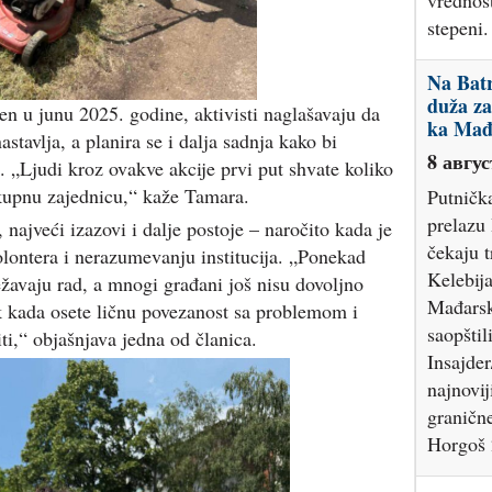
vrednost
stepeni
Na Batr
duža za
šen u junu 2025. godine, aktivisti naglašavaju da
ka Mađ
stavlja, a planira se i dalja sadnja kako bi
8 авгус
iji. „Ljudi kroz ovakve akcije prvi put shvate koliko
okupnu zajednicu,“ kaže Tamara.
Putničk
prelazu
 najveći izazovi i dalje postoje – naročito kada je
čekaju t
lontera i nerazumevanju institucija. „Ponekad
Kelebij
ežavaju rad, a mnogi građani još nisu dovoljno
Mađarsk
ek kada osete ličnu povezanost sa problemom i
saopštil
i,“ objašnjava jedna od članica.
Insajde
najnovi
granične
Horgoš 