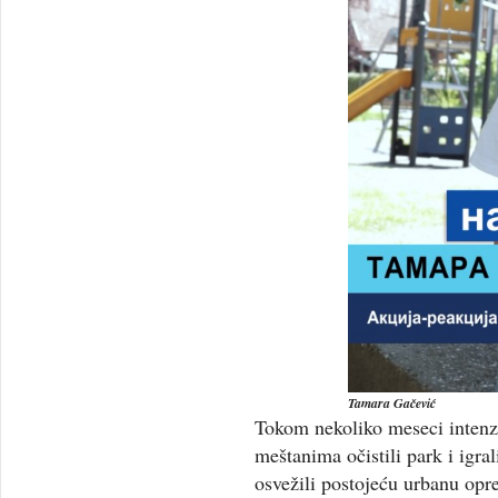
Tamara Gačević
Tokom nekoliko meseci intenz
meštanima očistili park i igrali
osvežili postojeću urbanu opr