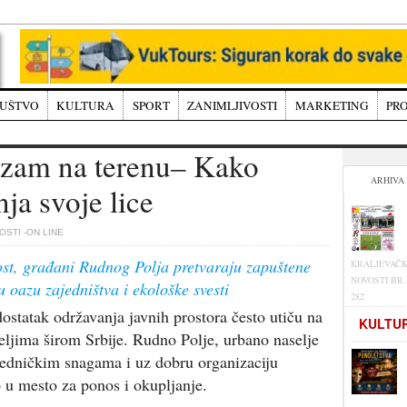
UŠTVO
KULTURA
SPORT
ZANIMLJIVOSTI
MARKETING
PRO
izam na terenu– Kako
ARHIVA
ja svoje lice
STI -ON LINE
ost, građani Rudnog Polja pretvaraju zapuštene
KRALJEVAČ
NOVOSTI BR.
u oazu zajedništva i ekološke svesti
282
ostatak održavanja javnih prostora često utiču na
KULTU
seljima širom Srbije. Rudno Polje, urbano naselje
jedničkim snagama i uz dobru organizaciju
 u mesto za ponos i okupljanje.