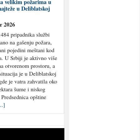
a velikim požarima u
najteže u Deliblatskoj
т 2026
 484 pripadnika službi
ano na gašenju požara,
ani pojedini meštani kod
 U Srbiji je aktivno više
na otvorenom prostoru, a
situacija je u Deliblatskoj
gde je vatra zahvatila oko
ektara šume i niskog
. Predsednica opštine
..]