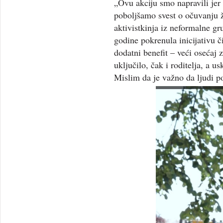
„Ovu akciju smo napravili jer
poboljšamo svest o očuvanju 
aktivistkinja iz neformalne g
godine pokrenula inicijativu či
dodatni benefit – veći osećaj
uključilo, čak i roditelja, a 
Mislim da je važno da ljudi po