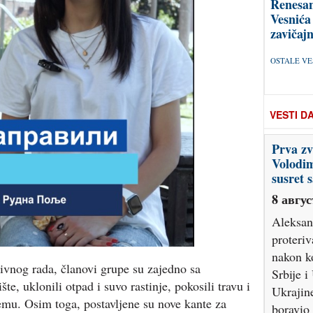
Renesan
Vesnića
zavičajn
OSTALE VES
VESTI D
Prva zv
Volodim
susret
8 авгус
Aleksan
proteri
nakon k
ivnog rada, članovi grupe su zajedno sa
Srbije i
šte, uklonili otpad i suvo rastinje, pokosili travu i
Ukrajin
emu. Osim toga, postavljene su nove kante za
boravio 