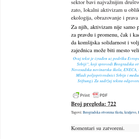
sektor bavi najvažnijim društ
zato, lokalni aktivizam u obli
ekologija, obrazovanje i prava
Za njih, aktivizam nije samo 
za pravdu i promenu, čak i ka
da komšijska solidarnost i vol
zajednica može biti mesto vel
Ovaj tekst je izrađen uz podršku Evrop
Srbiji“, koji sprovodi Beogradska ot
Novosadska novinarska škola, ENECA, Už
Mladi poljoprivrednici Srbije i međ
Stiftung). Za sadržaj teksta odgovor
Broj pregleda: 722
Tagovi:
Beogradska otvorena škola
,
kraljevo
,
Komentari su zatvoreni.