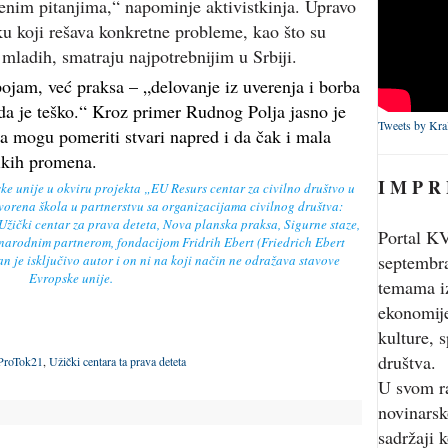
venim pitanjima,“ napominje aktivistkinja. Upravo
ku koji rešava konkretne probleme, kao što su
 mladih, smatraju najpotrebnijim u Srbiji.
pojam, već praksa – „delovanje iz uverenja i borba
da je teško.“ Kroz primer Rudnog Polja jasno je
Tweets by Kra
ja mogu pomeriti stvari napred i da čak i mala
ikih promena.
I M P R
ske unije u okviru projekta „EU Resurs centar za civilno društvo u
vorena škola u partnerstvu sa organizacijama civilnog društva:
ički centar za prava deteta, Nova planska praksa, Sigurne staze,
Portal KV
unarodnim partnerom, fondacijom Fridrih Ebert (Friedrich Ebert
septembr
an je isključivo autor i on ni na koji način ne odražava stavove
Evropske unije.
temama iz
ekonomije
kulture, s
društva.
ProTok21
,
Užički centara ta prava deteta
U svom r
novinarsk
sadržaji 