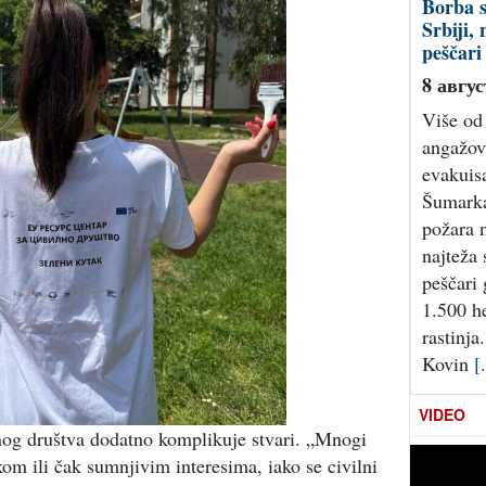
Borba s
Srbiji, 
peščari
8 авгус
Više od
angažov
evakuis
Šumarka.
požara 
najteža 
peščari 
1.500 h
rastinja
Kovin
[.
VIDEO
og društva dodatno komplikuje stvari. „Mnogi
ikom ili čak sumnjivim interesima, iako se civilni