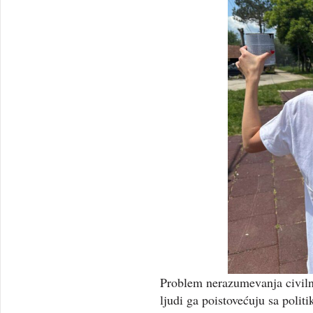
Problem nerazumevanja civiln
ljudi ga poistovećuju sa polit