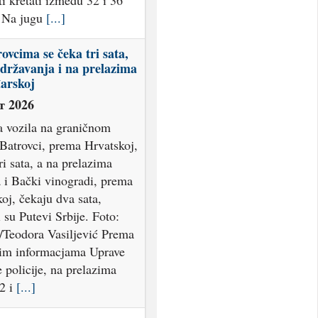
i kretati između 32 i 36
. Na jugu
[...]
ovcima se čeka tri sata,
državanja i na prelazima
arskoj
т 2026
a vozila na graničnom
 Batrovci, prema Hrvatskoj,
ri sata, a na prelazima
a i Bački vinogradi, prema
oj, čekaju dva sata,
i su Putevi Srbije. Foto:
r/Teodora Vasiljević Prema
jim informacjama Uprave
 policije, na prelazima
2 i
[...]