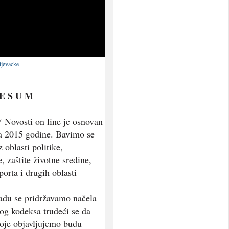
ljevacke
 E S U M
 Novosti on line je osnovan
a 2015 godine. Bavimo se
 oblasti politike,
, zaštite životne sredine,
porta i drugih oblasti
adu se pridržavamo načela
og kodeksa trudeći se da
koje objavljujemo budu