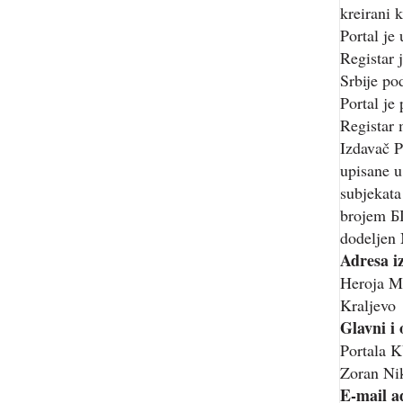
kreirani k
Portal je
Registar 
Srbije p
Portal je
Registar 
Izdavač P
upisane u
subjekata
brojem Б
dodeljen 
Adresa i
Heroja M
Kraljevo
Glavni i
Portala
Zoran Nik
E-mail a