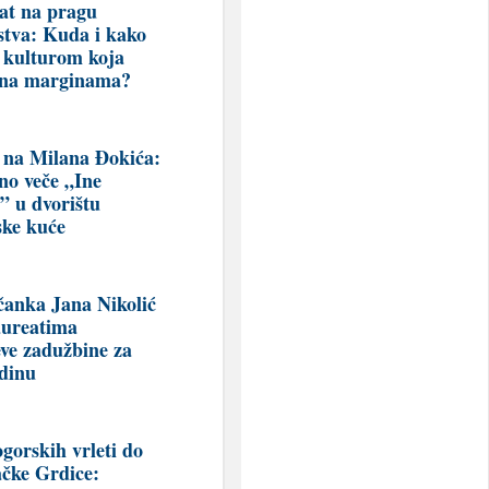
at na pragu
stva: Kuda i kako
a kulturom koja
 na marginama?
 na Milana Đokića:
no veče „Ine
i” u dvorištu
ke kuće
čanka Jana Nikolić
aureatima
eve zadužbine za
dinu
gorskih vrleti do
ačke Grdice: