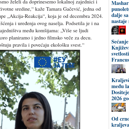
 smo želeli da doprinesemo lokalnoj zajednici i
Mashar
životne sredine,“ kaže Tamara Gačević, jedna od
punolet
dalje s
rupe „Akcija-Reakcija“, koja je od decembra 2024.
nastaje
šćenja i uređenja ovog naselja. Podsetila je i na
 zajedništva među komšijama: „Više se ljudi
uskoro planiramo i jedno filmsko veče za decu.
Sećanje
štuju pravila i povećaju ekološku svest.“
Književ
svetlost
Francus
Kraljev
među l
Dositej
2026 go
Od crno
kraljev