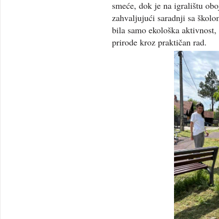
smeće, dok je na igralištu ob
zahvaljujući saradnji sa školo
bila samo ekološka aktivnost, 
prirode kroz praktičan rad.