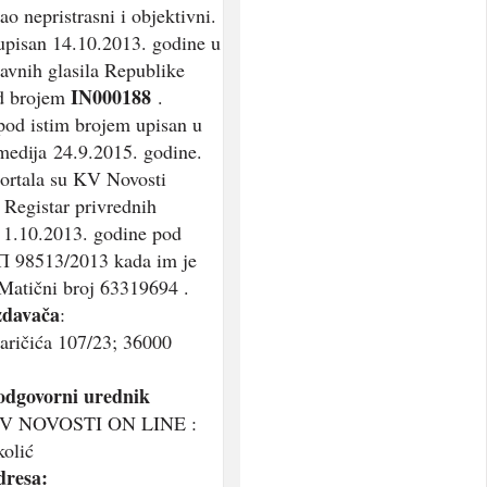
ao nepristrasni i objektivni.
 upisan 14.10.2013. godine u
javnih glasila Republike
IN000188
od brojem
.
 pod istim brojem upisan u
medija 24.9.2015. godine.
ortala su KV Novosti
 Registar privrednih
 1.10.2013. godine pod
П 98513/2013 kada im je
Matični broj 63319694 .
zdavača
:
aričića 107/23; 36000
 odgovorni urednik
 KV NOVOSTI ON LINE :
olić
dresa: