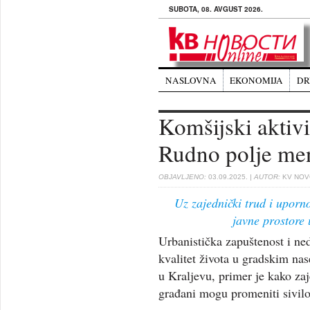
SUBOTA, 08. AVGUST 2026.
NASLOVNA
EKONOMIJA
DR
Komšijski aktiv
Rudno polje men
OBJAVLJENO:
03.09.2025.
| AUTOR:
KV NOVO
Uz zajednički trud i uporn
javne prostore 
Urbanistička zapuštenost i ned
kvalitet života u gradskim na
u Kraljevu, primer je kako za
građani mogu promeniti sivilo