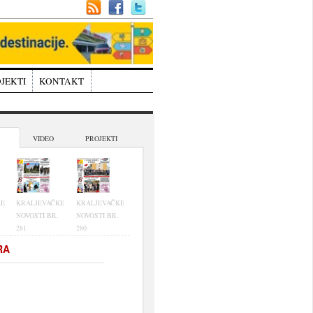
JEKTI
KONTAKT
VIDEO
PROJEKTI
KE
KRALJEVAČKE
KRALJEVAČKE
NOVOSTI BR.
NOVOSTI BR.
281
280
RA