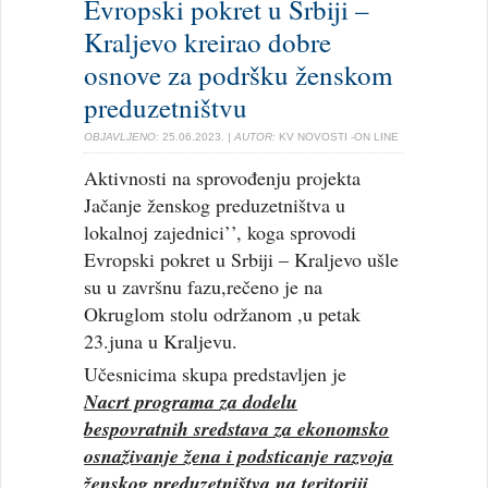
Evropski pokret u Srbiji –
Kraljevo kreirao dobre
osnove za podršku ženskom
preduzetništvu
OBJAVLJENO:
25.06.2023.
| AUTOR:
KV NOVOSTI -ON LINE
Aktivnosti na sprovođenju projekta
Jačanje ženskog preduzetništva u
lokalnoj zajednici’’, koga sprovodi
Evropski pokret u Srbiji – Kraljevo ušle
su u završnu fazu,rečeno je na
Okruglom stolu održanom ,u petak
23.juna u Kraljevu.
Učesnicima skupa predstavljen je
Nacrt programa za dodelu
bespovratnih sredstava za ekonomsko
osnaživanje žena i podsticanje razvoja
ženskog preduzetništva na teritoriji