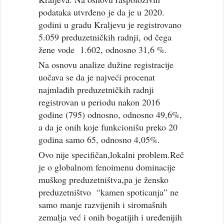
podataka utvrđeno je da je u 2020.
godini u gradu Kraljevu je registrovano
5.059 preduzetničkih radnji, od čega
žene vode 1.602, odnosno 31,6 %.
Na osnovu analize dužine registracije
uočava se da je najveći procenat
najmlađih preduzetničkih radnji
registrovan u periodu nakon 2016
godine (795) odnosno, odnosno 49,6%,
a da je onih koje funkcionišu preko 20
godina samo 65, odnosno 4,05%.
Ovo nije specifičan,lokalni problem.Reč
je o globalnom fenoimenu dominacije
muškog preduzetništva,pa je žensko
preduzetništvo “kamen spoticanja” ne
samo manje razvijenih i siromašnih
zemalja već i onih bogatijih i uređenijih