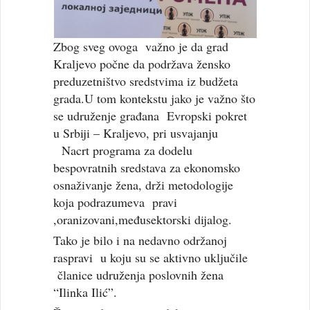
Zbog sveg ovoga važno je da grad
Kraljevo počne da podržava žensko
preduzetništvo sredstvima iz budžeta
grada.U tom kontekstu jako je važno što
se udruženje građana Evropski pokret
u Srbiji – Kraljevo, pri usvajanju
Nacrt programa za dodelu
bespovratnih sredstava za ekonomsko
osnaživanje žena, drži metodologije
koja podrazumeva pravi
,oranizovani,međusektorski dijalog.
Tako je bilo i na nedavno održanoj
raspravi u koju su se aktivno uključile
članice udruženja poslovnih žena
“Ilinka Ilić”.