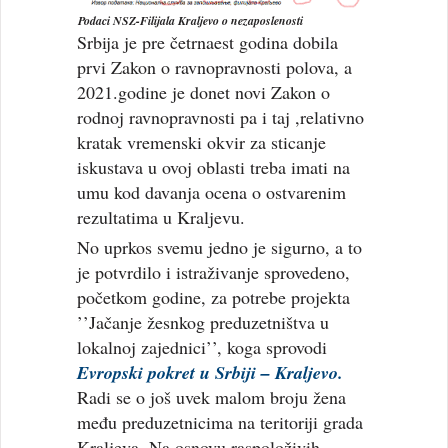
Podaci NSZ-Filijala Kraljevo o nezaposlenosti
Srbija je pre četrnaest godina dobila
prvi Zakon o ravnopravnosti polova, a
2021.godine je donet novi Zakon o
rodnoj ravnopravnosti pa i taj ,relativno
kratak vremenski okvir za sticanje
iskustava u ovoj oblasti treba imati na
umu kod davanja ocena o ostvarenim
rezultatima u Kraljevu.
No uprkos svemu jedno je sigurno, a to
je potvrdilo i istraživanje sprovedeno,
početkom godine, za potrebe projekta
’’Jačanje žesnkog preduzetništva u
lokalnoj zajednici’’, koga sprovodi
Evropski pokret u Srbiji – Kraljevo.
Radi se o još uvek malom broju žena
među preduzetnicima na teritoriji grada
Kraljeva. Na osnovu raspoloživih