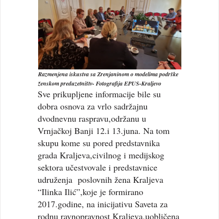
Razmenjena iskustva sa Zrenjaninom o modelima podrške
ženskom preduzetništv- Fotografija EPUS-Kraljevo
Sve prikupljene informacije bile su
dobra osnova za vrlo sadržajnu
dvodnevnu raspravu,održanu u
Vrnjačkoj Banji 12.i 13.juna. Na tom
skupu kome su pored predstavnika
grada Kraljeva,civilnog i medijskog
sektora učestvovale i predstavnice
udruženja poslovnih žena Kraljeva
“Ilinka Ilić”,koje je formirano
2017.godine, na inicijativu Saveta za
rodnu ravnopravnost Kraljeva,uobličena