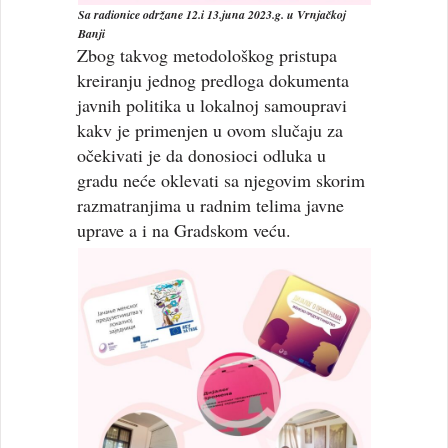
Sa radionice održane 12.i 13.juna 2023.g. u Vrnjačkoj
Banji
Zbog takvog metodološkog pristupa
kreiranju jednog predloga dokumenta
javnih politika u lokalnoj samoupravi
kakv je primenjen u ovom slučaju za
očekivati je da donosioci odluka u
gradu neće oklevati sa njegovim skorim
razmatranjima u radnim telima javne
uprave a i na Gradskom veću.