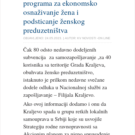
programa za ekonomsko
osnaživanje žena i
podsticanje ženskog
preduzetništva
OBJAVLJENO:
24.05.2023.
| AUTOR:
KV NOVOSTI -ON LINE
Čak 80 odsto nedavno dodeljenih
subvencija za samozapošljavanje ,za 40
korisnika sa teritorije Grada Kraljeva,
obuhvata žensko preduzetništvo,
istaknuto je prilkom nedavne svečane
dodele odluka u Nacionalnoj službi za
zapošljavanje – Filijala Kraljevo.
Ako ovoj informaciji dodamo i onu da
Kraljevo spada u grupu retkih lokalnih
samouprava u Srbiji koje su usvojile
Strategiju rodne ravnopravnosti sa
Akcionim planom za njeno sprovođenje