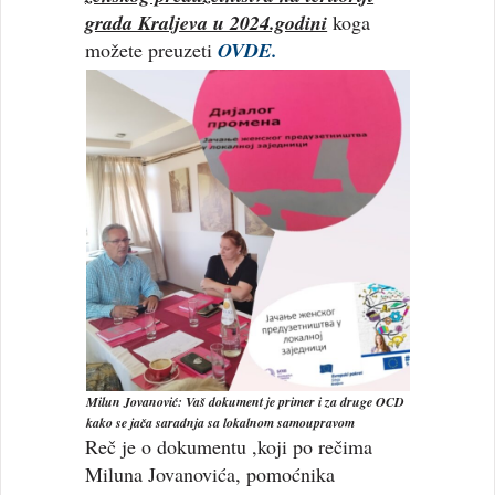
grada Kraljeva u 2024.godini
koga
možete preuzeti
OVDE.
Milun Jovanović: Vaš dokument je primer i za druge OCD
kako se jača saradnja sa lokalnom samoupravom
Reč je o dokumentu ,koji po rečima
Miluna Jovanovića, pomoćnika