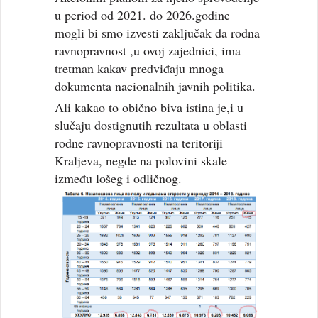
u period od 2021. do 2026.godine
mogli bi smo izvesti zaključak da rodna
ravnopravnost ,u ovoj zajednici, ima
tretman kakav predviđaju mnoga
dokumenta nacionalnih javnih politika.
Ali kakao to obično biva istina je,i u
slučaju dostignutih rezultata u oblasti
rodne ravnopravnosti na teritoriji
Kraljeva, negde na polovini skale
između lošeg i odličnog.