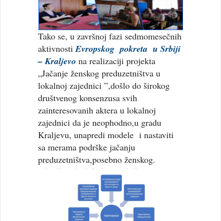
Tako se, u završnoj fazi sedmomesečnih
aktivnosti
Evropskog pokreta u Srbiji
– Kraljevo
na realizaciji projekta
„Jačanje ženskog preduzetništva u
lokalnoj zajednici ”,došlo do širokog
društvenog konsenzusa svih
zainteresovanih aktera u lokalnoj
zajednici da je neophodno,u gradu
Kraljevu, unapredi modele i nastaviti
sa merama podrške jačanju
preduzetništva,posebno ženskog.