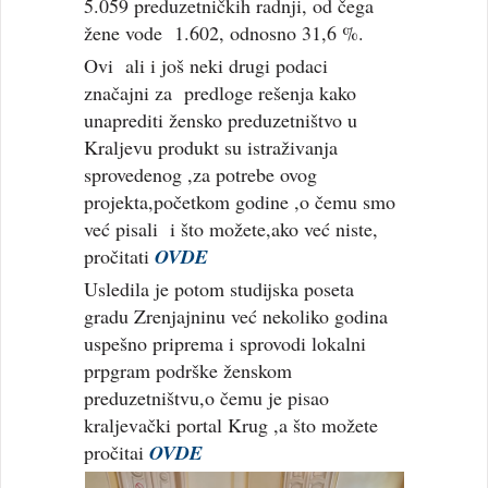
5.059 preduzetničkih radnji, od čega
žene vode 1.602, odnosno 31,6 %.
Ovi ali i još neki drugi podaci
značajni za predloge rešenja kako
unaprediti žensko preduzetništvo u
Kraljevu produkt su istraživanja
sprovedenog ,za potrebe ovog
projekta,početkom godine ,o čemu smo
već pisali i što možete,ako već niste,
pročitati
OVDE
Usledila je potom studijska poseta
gradu Zrenjajninu već nekoliko godina
uspešno priprema i sprovodi lokalni
prpgram podrške ženskom
preduzetništvu,o čemu je pisao
kraljevački portal Krug ,a što možete
pročitai
OVDE