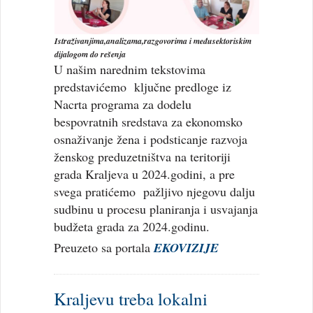
Istraživanjima,analizama,razgovorima i međusektoriskim
dijalogom do rešenja
U našim narednim tekstovima
predstavićemo ključne predloge iz
Nacrta programa za dodelu
bespovratnih sredstava za ekonomsko
osnaživanje žena i podsticanje razvoja
ženskog preduzetništva na teritoriji
grada Kraljeva u 2024.godini, a pre
svega pratićemo pažljivo njegovu dalju
sudbinu u procesu planiranja i usvajanja
budžeta grada za 2024.godinu.
Preuzeto sa portala
EKOVIZIJE
Kraljevu treba lokalni