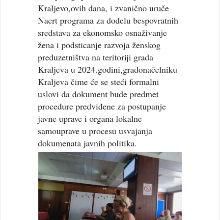
Kraljevo,ovih dana, i zvanično uruče
Nacrt programa za dodelu bespovratnih
sredstava za ekonomsko osnaživanje
žena i podsticanje razvoja ženskog
preduzetništva na teritoriji grada
Kraljeva u 2024.godini,gradonačelniku
Kraljeva čime će se steći formalni
uslovi da dokument bude predmet
procedure predviđene za postupanje
javne uprave i organa lokalne
samouprave u procesu usvajanja
dokumenata javnih politika.