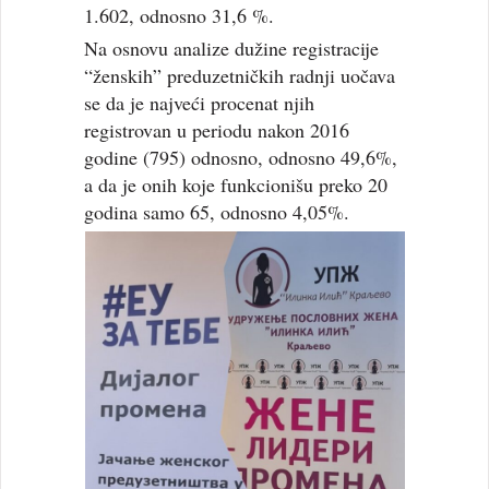
1.602, odnosno 31,6 %.
Na osnovu analize dužine registracije
“ženskih” preduzetničkih radnji uočava
se da je najveći procenat njih
registrovan u periodu nakon 2016
godine (795) odnosno, odnosno 49,6%,
a da je onih koje funkcionišu preko 20
godina samo 65, odnosno 4,05%.