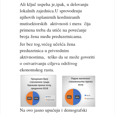
Ali ključ uspeha je,ipak, u delovanju
lokalnih zajednica.U sprovođenju
njihovih isplanirnih kordiniranih
mutisektorskih aktivnosti i mera čija
primena treba da utiče na povećanje
broja žena među preduzetnicama.
Jer bez tog,većeg učešća žena
preduzetnica u privrednim
aktivnostima, teško da se može govoriti
o ostvarivanju ciljeva održivog
ekonomskog rasta.
Na ovo jasno upućuju i demografski