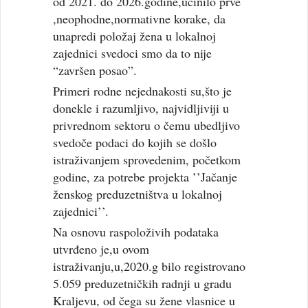
od 2021. do 2026.godine,učinilo prve
,neophodne,normativne korake, da
unapredi položaj žena u lokalnoj
zajednici svedoci smo da to nije
“završen posao”.
Primeri rodne nejednakosti su,što je
donekle i razumljivo, najvidljiviji u
privrednom sektoru o čemu ubedljivo
svedoče podaci do kojih se došlo
istraživanjem sprovedenim, početkom
godine, za potrebe projekta ’’Jačanje
ženskog preduzetništva u lokalnoj
zajednici’’.
Na osnovu raspoloživih podataka
utvrđeno je,u ovom
istraživanju,u,2020.g bilo registrovano
5.059 preduzetničkih radnji u gradu
Kraljevu, od čega su žene vlasnice u