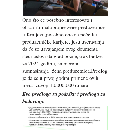
Ono što će posebno interesovati i
ohrabriti malobrojne žene preduzetnice
u Kraljevu,posebno one na početku
preduzetničke karijere, jesu uveravanja
da će se usvajanjem ovog doumenta
steći uslovi da grad počne,kroz budžet
za 2024.godinu, sa merom
sufinasiranja žena preduzetnica.Predlog
je da se,u prvoj godini primene ovih
mera izdvoji 10.000.000 dinara.
Evo predloga za podršku i predloga za
bodovanje