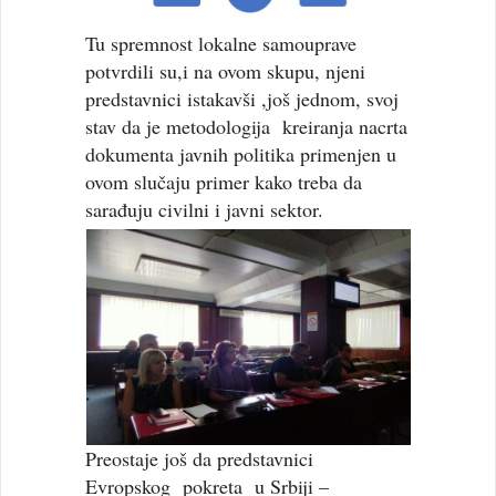
Tu spremnost lokalne samouprave
potvrdili su,i na ovom skupu, njeni
predstavnici istakavši ,još jednom, svoj
stav da je metodologija kreiranja nacrta
dokumenta javnih politika primenjen u
ovom slučaju primer kako treba da
sarađuju civilni i javni sektor.
Preostaje još da predstavnici
Evropskog pokreta u Srbiji –