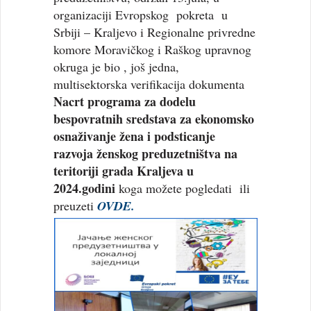
organizaciji Evropskog pokreta u
Srbiji – Kraljevo i Regionalne privredne
komore Moravičkog i Raškog upravnog
okruga je bio , još jedna,
multisektorska verifikacija dokumenta
Nacrt programa za dodelu
bespovratnih sredstava za ekonomsko
osnaživanje žena i podsticanje
razvoja ženskog preduzetništva na
teritoriji grada Kraljeva u
2024.godini
koga možete pogledati ili
preuzeti
OVDE.