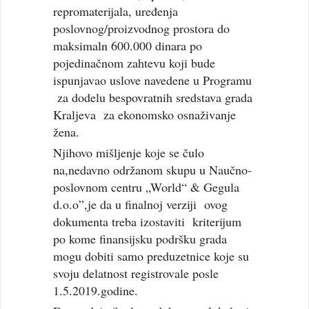
repromaterijala, uređenja
poslovnog/proizvodnog prostora do
maksimaln 600.000 dinara po
pojedinačnom zahtevu koji bude
ispunjavao uslove navedene u Programu
za dodelu bespovratnih sredstava grada
Kraljeva za ekonomsko osnaživanje
žena.
Njihovo mišljenje koje se čulo
na,nedavno održanom skupu u Naučno-
poslovnom centru „World“ & Gegula
d.o.o”,je da u finalnoj verziji ovog
dokumenta treba izostaviti kriterijum
po kome finansijsku podršku grada
mogu dobiti samo preduzetnice koje su
svoju delatnost registrovale posle
1.5.2019.godine.