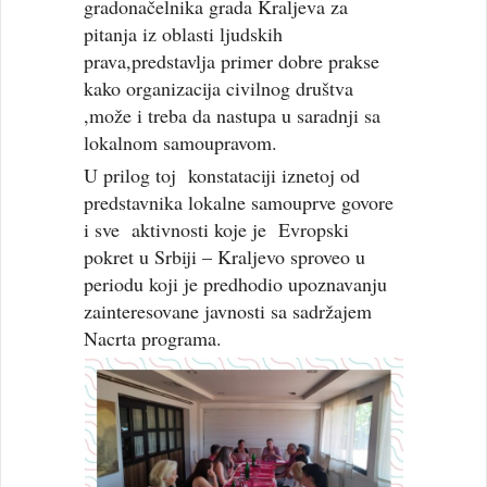
gradonačelnika grada Kraljeva za
pitanja iz oblasti ljudskih
prava,predstavlja primer dobre prakse
kako organizacija civilnog društva
,može i treba da nastupa u saradnji sa
lokalnom samoupravom.
U prilog toj konstataciji iznetoj od
predstavnika lokalne samouprve govore
i sve aktivnosti koje je Evropski
pokret u Srbiji – Kraljevo sproveo u
periodu koji je predhodio upoznavanju
zainteresovane javnosti sa sadržajem
Nacrta programa.