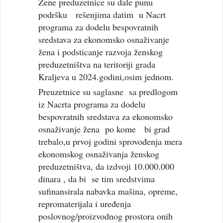
Žene preduzetnice su dale punu
podršku rešenjima datim u Nacrt
programa za dodelu bespovratnih
sredstava za ekonomsko osnaživanje
žena i podsticanje razvoja ženskog
preduzetništva na teritoriji grada
Kraljeva u 2024.godini,osim jednom.
Preuzetnice su saglasne sa predlogom
iz Nacrta programa za dodelu
bespovratnih sredstava za ekonomsko
osnaživanje žena po kome bi grad
trebalo,u prvoj godini sprovođenja mera
ekonomskog osnaživanja ženskog
preduzetništva, da izdvoji 10.000.000
dinara , da bi se tim sredstvima
sufinansirala nabavka mašina, opreme,
repromaterijala i uređenja
poslovnog/proizvodnog prostora onih