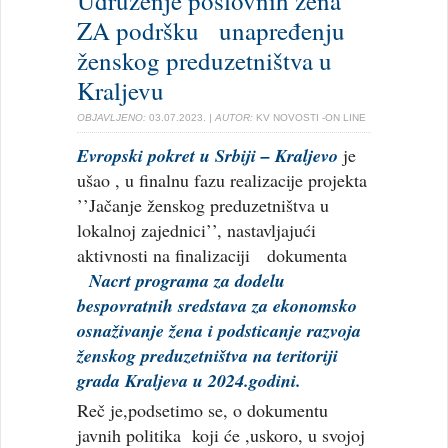
Udruženje poslovnih žena
ZA podršku unapređenju
ženskog preduzetništva u
Kraljevu
OBJAVLJENO:
03.07.2023.
| AUTOR:
KV NOVOSTI -ON LINE
Evropski pokret u Srbiji – Kraljevo
je
ušao , u finalnu fazu realizacije projekta
’’Jačanje ženskog preduzetništva u
lokalnoj zajednici’’, nastavljajući
aktivnosti na finalizaciji dokumenta
Nacrt programa za dodelu
bespovratnih sredstava za ekonomsko
osnaživanje žena i podsticanje razvoja
ženskog preduzetništva na teritoriji
grada Kraljeva u 2024.godini.
Reč je,podsetimo se, o dokumentu
javnih politika koji će ,uskoro, u svojoj