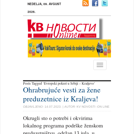
NEDELJA, 09. AVGUST
2026.
Toggle
navigation
Posts Tagged ‘Evropski pokret u Srbiji – Kraljevo’
Ohrabrujuće vesti za žene
preduzetnice iz Kraljeva!
OBJAVLJENO:
14.07.2023.
| AUTOR:
KV NOVOSTI -ON LINE
Okrugli sto o potrebi i okvirima
lokalnog programa podrške ženskom
preduzetništvu, održan 13.jula, u