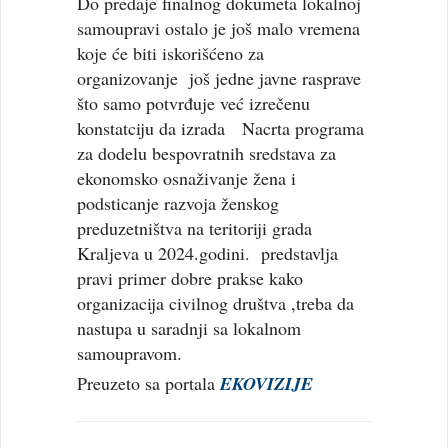
Do predaje finalnog dokumeta lokalnoj
samoupravi ostalo je još malo vremena
koje će biti iskorišćeno za
organizovanje još jedne javne rasprave
što samo potvrđuje već izrečenu
konstatciju da izrada Nacrta programa
za dodelu bespovratnih sredstava za
ekonomsko osnaživanje žena i
podsticanje razvoja ženskog
preduzetništva na teritoriji grada
Kraljeva u 2024.godini. predstavlja
pravi primer dobre prakse kako
organizacija civilnog društva ,treba da
nastupa u saradnji sa lokalnom
samoupravom.
Preuzeto sa portala
EKOVIZIJE