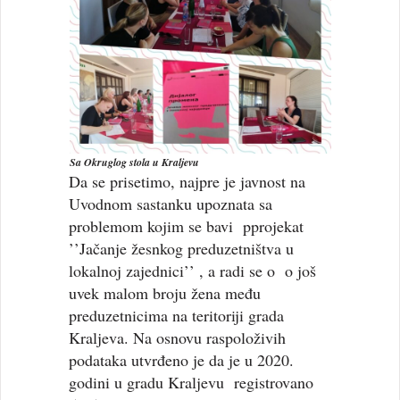
Sa Okruglog stola u Kraljevu
Da se prisetimo, najpre je javnost na
Uvodnom sastanku upoznata sa
problemom kojim se bavi pprojekat
’’Jačanje žesnkog preduzetništva u
lokalnoj zajednici’’ , a radi se o o još
uvek malom broju žena među
preduzetnicima na teritoriji grada
Kraljeva. Na osnovu raspoloživih
podataka utvrđeno je da je u 2020.
godini u gradu Kraljevu registrovano