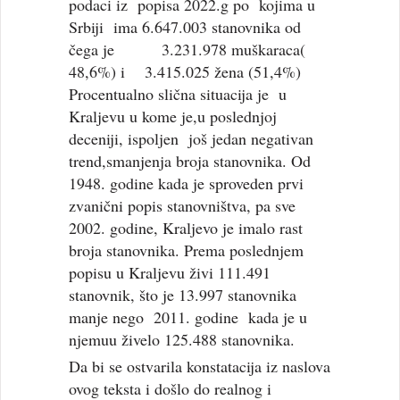
podaci iz popisa 2022.g po kojima u
Srbiji ima 6.647.003 stanovnika od
čega je 3.231.978 muškaraca(
48,6%) i 3.415.025 žena (51,4%)
Procentualno slična situacija je u
Kraljevu u kome je,u poslednjoj
deceniji, ispoljen još jedan negativan
trend,smanjenja broja stanovnika. Od
1948. godine kada je sproveden prvi
zvanični popis stanovništva, pa sve
2002. godine, Kraljevo je imalo rast
broja stanovnika. Prema poslednjem
popisu u Kraljevu živi 111.491
stanovnik, što je 13.997 stanovnika
manje nego 2011. godine kada je u
njemuu živelo 125.488 stanovnika.
Da bi se ostvarila konstatacija iz naslova
ovog teksta i došlo do realnog i