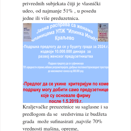
privrednih subjekata čiiji je vlasnički
udeo, od najmanje 51% , u posedu
jedne ili više preduzetnica.
Kraljevačke preuzetnice su saglasne i sa
predlogom da se sredstvima iz budžeta
grada može sufinasirati ,najviše 70%
vrednosti mašina, opreme,