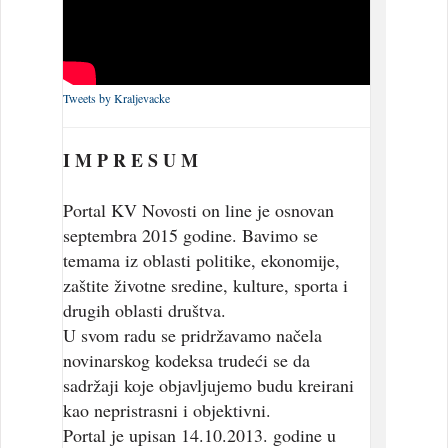
Tweets by Kraljevacke
I M P R E S U M
Portal KV Novosti on line je osnovan
septembra 2015 godine. Bavimo se
temama iz oblasti politike, ekonomije,
zaštite životne sredine, kulture, sporta i
drugih oblasti društva.
U svom radu se pridržavamo načela
novinarskog kodeksa trudeći se da
sadržaji koje objavljujemo budu kreirani
kao nepristrasni i objektivni.
Portal je upisan 14.10.2013. godine u