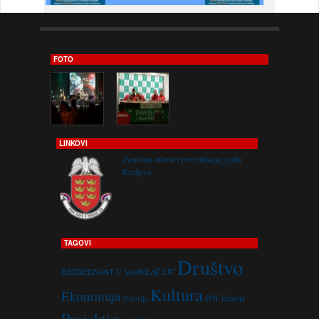
FOTO
LINKOVI
Zvanična internet prezentacija grada
Kraljeva
TAGOVI
Društvo
BEZBEDNOST U SAOBRAĆAJU
Kultura
Ekonomija
PDF izdanja
Galerije
Projekti