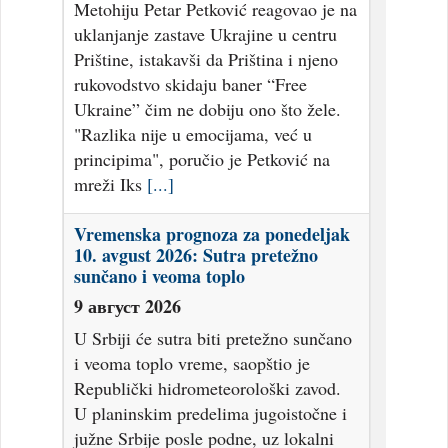
Metohiju Petar Petković reagovao je na
uklanjanje zastave Ukrajine u centru
Prištine, istakavši da Priština i njeno
rukovodstvo skidaju baner “Free
Ukraine” čim ne dobiju ono što žele.
"Razlika nije u emocijama, već u
principima", poručio je Petković na
mreži Iks
[...]
Vremenska prognoza za ponedeljak
10. avgust 2026: Sutra pretežno
sunčano i veoma toplo
9 август 2026
U Srbiji će sutra biti pretežno sunčano
i veoma toplo vreme, saopštio je
Republički hidrometeorološki zavod.
U planinskim predelima jugoistočne i
južne Srbije posle podne, uz lokalni