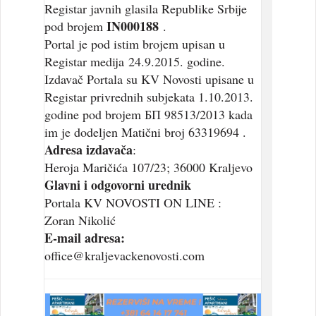
Registar javnih glasila Republike Srbije
IN000188
pod brojem
.
Portal je pod istim brojem upisan u
Registar medija 24.9.2015. godine.
Izdavač Portala su KV Novosti upisane u
Registar privrednih subjekata 1.10.2013.
godine pod brojem БП 98513/2013 kada
im je dodeljen Matični broj 63319694 .
Adresa izdavača
:
Heroja Maričića 107/23; 36000 Kraljevo
Glavni i odgovorni urednik
Portala KV NOVOSTI ON LINE :
Zoran Nikolić
E-mail adresa:
office@kraljevackenovosti.com