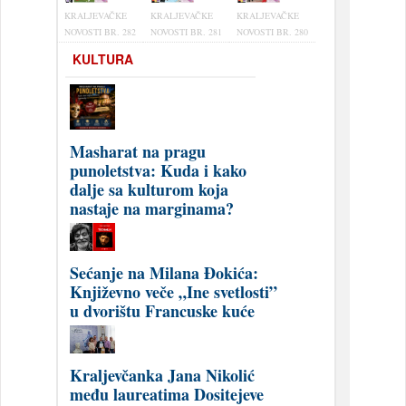
KRALJEVAČKE
KRALJEVAČKE
KRALJEVAČKE
NOVOSTI BR. 282
NOVOSTI BR. 281
NOVOSTI BR. 280
KULTURA
Masharat na pragu
punoletstva: Kuda i kako
dalje sa kulturom koja
nastaje na marginama?
Sećanje na Milana Đokića:
Književno veče „Ine svetlosti”
u dvorištu Francuske kuće
Kraljevčanka Jana Nikolić
među laureatima Dositejeve