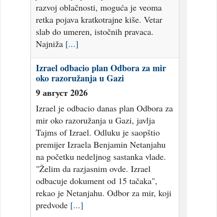
razvoj oblačnosti, moguća je veoma
retka pojava kratkotrajne kiše. Vetar
slab do umeren, istočnih pravaca.
Najniža
[...]
Izrael odbacio plan Odbora za mir
oko razoružanja u Gazi
9 август 2026
Izrael je odbacio danas plan Odbora za
mir oko razoružanja u Gazi, javlja
Tajms of Izrael. Odluku je saopštio
premijer Izraela Benjamin Netanjahu
na početku nedeljnog sastanka vlade.
"Želim da razjasnim ovde. Izrael
odbacuje dokument od 15 tačaka",
rekao je Netanjahu. Odbor za mir, koji
predvode
[...]