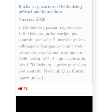
Borba sa požarom u Deliblatskoj
peščari pod kontrolom
9 август 2026
U Deliblatskoj peščari izgorelo oko
1.500 hektara, požar stavljen pod
kontrolu, a naselje Šumarak uspešno
odbranjeno Vatrogasci danima vode
tešku borbu sa vatrenom stihijom u
Deliblatskoj peščari koja je zahvatila
oko 1.700 hektara, a požar je stavljen
pod kontrolu. Načelnik Luka Čaušić
izjavio je
[...]
VIDEO