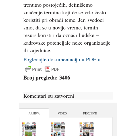
trenutno postojećih, definišemo
značenje termina koji će se vrlo često
koristiti pri obradi teme. Jer, svedoci
smo, da se u novije vreme, termin
resurs koristi i da označi ljudske –
kadrovske potencijale neke organizacije
ili zajednice.
Pogledajte dokumentaciju u PDF-u
Broj pregleda: 3406
Komentari su zatvoreni.
ARHIVA
VIDEO
PROJEKTI