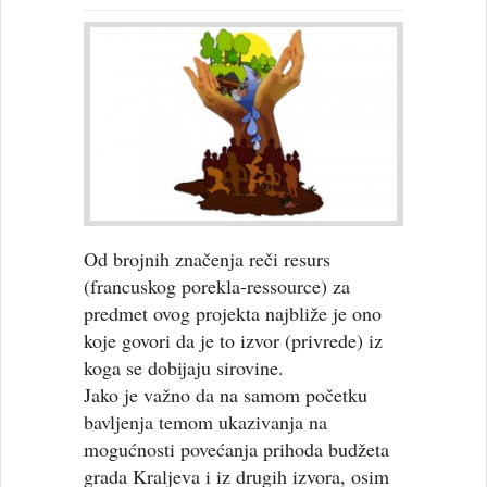
Od brojnih značenja reči resurs
(francuskog porekla-ressource) za
predmet ovog projekta najbliže je ono
koje govori da je to izvor (privrede) iz
koga se dobijaju sirovine.
Jako je važno da na samom početku
bavljenja temom ukazivanja na
mogućnosti povećanja prihoda budžeta
grada Kraljeva i iz drugih izvora, osim