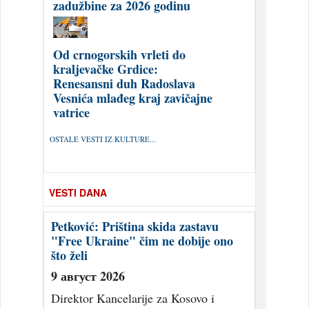
zadužbine za 2026 godinu
Od crnogorskih vrleti do
kraljevačke Grdice:
Renesansni duh Radoslava
Vesnića mlađeg kraj zavičajne
vatrice
OSTALE VESTI IZ KULTURE...
VESTI DANA
Petković: Priština skida zastavu
"Free Ukraine" čim ne dobije ono
što želi
9 август 2026
Direktor Kancelarije za Kosovo i