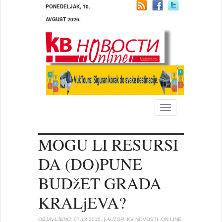
PONEDELJAK, 10.
AVGUST 2026.
Toggle
navigation
MOGU LI RESURSI
DA (DO)PUNE
BUDžET GRADA
KRALjEVA?
OBJAVLJENO:
07.12.2015.
| AUTOR:
KV NOVOSTI -ON LINE