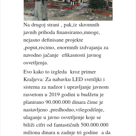
Na drugoj strani , pak,iz skromnih
javnih prihoda finansiramo,mnoge,
nejasno definisane projekte
,poput,recimo, enormnih izdvajanja za
navodno jačanje efikasnosti javnog
osvetljenja.
Evo kako to izgleda kroz primer
Kraljeva: Za nabavku LED svetiljki i
sistema za nadzor i upravljanje javnom
rasvetom u 2019 godini u budžetu je
planirano 90.000.000 dinara čime je
nastavljeno ,predhodno,višegodišnje,
ulaganje u javno osvetljenje koje se
biliži cifri od fantastičnih 500.000.000
miliona dinara u zadnje tri godine a da