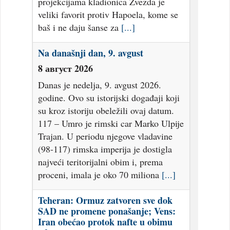
projekcijama kladionica Zvezda je
veliki favorit protiv Hapoela, kome se
baš i ne daju šanse za
[...]
Na današnji dan, 9. avgust
8 август 2026
Danas je nedelja, 9. avgust 2026.
godine. Ovo su istorijski događaji koji
su kroz istoriju obeležili ovaj datum.
117 – Umro je rimski car Marko Ulpije
Trajan. U periodu njegove vladavine
(98-117) rimska imperija je dostigla
najveći teritorijalni obim i, prema
proceni, imala je oko 70 miliona
[...]
Teheran: Ormuz zatvoren sve dok
SAD ne promene ponašanje; Vens:
Iran obećao protok nafte u obimu