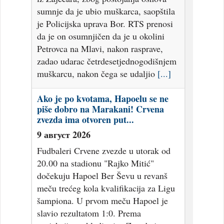
sumnje da je ubio muškarca, saopštila
je Policijska uprava Bor. RTS prenosi
da je on osumnjičen da je u okolini
Petrovca na Mlavi, nakon rasprave,
zadao udarac četrdesetjednogodišnjem
muškarcu, nakon čega se udaljio
[...]
Ako je po kvotama, Hapoelu se ne
piše dobro na Marakani! Crvena
zvezda ima otvoren put...
9 август 2026
Fudbaleri Crvene zvezde u utorak od
20.00 na stadionu "Rajko Mitić"
dočekuju Hapoel Ber Ševu u revanš
meču trećeg kola kvalifikacija za Ligu
šampiona. U prvom meču Hapoel je
slavio rezultatom 1:0. Prema