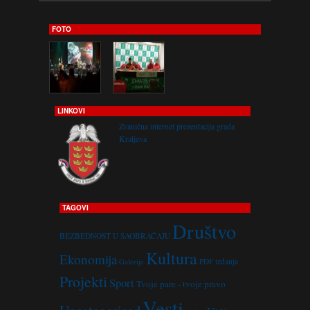
FOTO
LINKOVI
Zvanična internet prezentacija grada
Kraljeva
TAGOVI
Društvo
BEZBEDNOST U SAOBRAĆAJU
Kultura
Ekonomija
PDF izdanja
Galerije
Projekti
Sport
Tvoje pare - tvoje pravo
Vesti