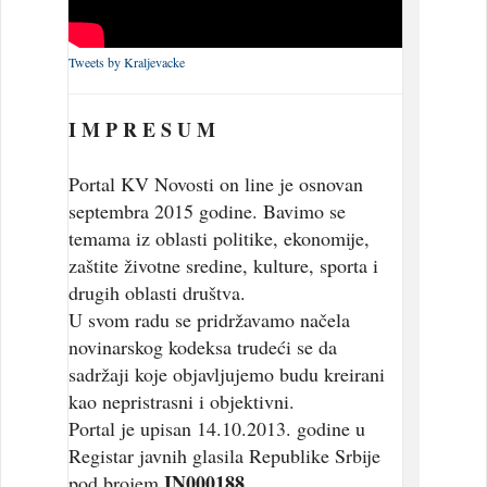
Tweets by Kraljevacke
I M P R E S U M
Portal KV Novosti on line je osnovan
septembra 2015 godine. Bavimo se
temama iz oblasti politike, ekonomije,
zaštite životne sredine, kulture, sporta i
drugih oblasti društva.
U svom radu se pridržavamo načela
novinarskog kodeksa trudeći se da
sadržaji koje objavljujemo budu kreirani
kao nepristrasni i objektivni.
Portal je upisan 14.10.2013. godine u
Registar javnih glasila Republike Srbije
IN000188
pod brojem
.