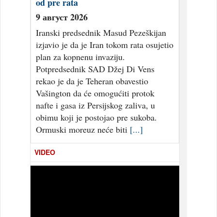
od pre rata
9 август 2026
Iranski predsednik Masud Pezeškijan
izjavio je da je Iran tokom rata osujetio
plan za kopnenu invaziju.
Potpredsednik SAD Džej Di Vens
rekao je da je Teheran obavestio
Vašington da će omogućiti protok
nafte i gasa iz Persijskog zaliva, u
obimu koji je postojao pre sukoba.
Ormuski moreuz neće biti
[...]
VIDEO