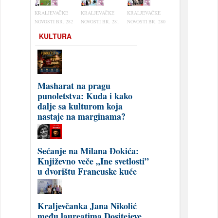
KRALJEVAČKE
KRALJEVAČKE
KRALJEVAČKE
NOVOSTI BR. 282
NOVOSTI BR. 281
NOVOSTI BR. 280
KULTURA
Masharat na pragu
punoletstva: Kuda i kako
dalje sa kulturom koja
nastaje na marginama?
Sećanje na Milana Đokića:
Književno veče „Ine svetlosti”
u dvorištu Francuske kuće
Kraljevčanka Jana Nikolić
među laureatima Dositejeve