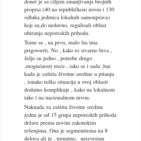
donet je sa ciljem smanjivanja brojnih
propisa (40 na republičkom nivou i 130
odluka jedinica lokalnih samouprava)
koji su,do nedavno, regulisali oblast
ubiranja neporeskih prihoda.
Tome se , na prvu, malo šta ima
prigovoriti. No , kako to stvarno biva ,
želje su jedno , potrebe drugo
,mogućnosti treće , tako se i sada ,bar
kada je zaštita životne sredine u pitanju
, ionako teška situacija u ovoj oblasti
dodatno komplikuje , kako na lokalnom
tako i na nacionalnom nivou.
Naknada za zaštitu životne sredine
jedna je od 15 grupa neporeskih prihoda
države prema novim zakonskim
rešenjima. Ona je segmentirana na 8
delova ali je , trenutno, neizvestan