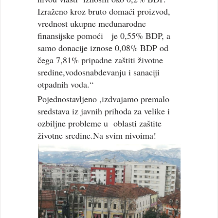
Izraženo kroz bruto domaći proizvod,
vrednost ukupne međunarodne
finansijske pomoći je 0,55% BDP, a
samo donacije iznose 0,08% BDP od
čega 7,81% pripadne zaštiti životne
sredine,vodosnabdevanju i sanaciji
otpadnih voda.“
Pojednostavljeno ,izdvajamo premalo
sredstava iz javnih prihoda za velike i
ozbiljne probleme u oblasti zaštite
životne sredine.Na svim nivoima!