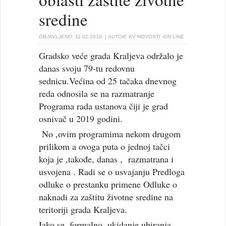
sredine
OBJAVLJENO:
11.02.2019.
| AUTOR:
KV NOVOSTI -ON LINE
Gradsko veće grada Kraljeva održalo je
danas svoju 79-tu redovnu
sednicu.Većina od 25 tačaka dnevnog
reda odnosila se na razmatranje
Programa rada ustanova čiji je grad
osnivač u 2019 godini.
No ,ovim programima nekom drugom
prilikom a ovoga puta o jednoj tačci
koja je ,takođe, danas , razmatrana i
usvojena . Radi se o usvajanju Predloga
odluke o prestanku primene Odluke o
naknadi za zaštitu životne sredine na
teritoriji grada Kraljeva.
Iako se ,formalno, ukidanje ubiranja