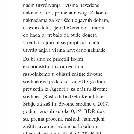
način utvrđivanja i visina navedene
naknade. Jer , primena novog Zakon o
naknadama za korišćenje javnih dobara,
u ovom delu, je odložena do 1.marta
do kada bi trebalo da bude doneta
Uredba kojom bi se propisao način
utvrđivanja i visina navedene naknade.
Da bi smo se prisetili kojim
ekonomskim instrumentima
raspolažemo u oblasti zaštite životne
sredine evo podataka ,za 2017 godinu,
preuzetih iz Agencije za zaštitu životne
sredine: „Rashodi budžeta Republike
Srbije za zaštitu životne sredine u 2017.
godini iznosili su oko 0,1% BDP, dok
su, prema proceni, rashodi namenjeni
zaštiti životne sredine na lokalnom
nivou vlasti iznosili oko 0,2% BDP.