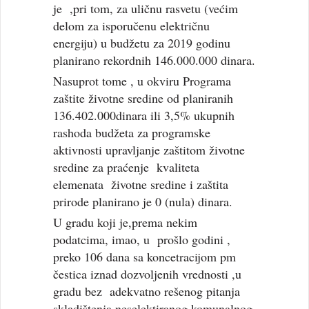
je ,pri tom, za uličnu rasvetu (većim
delom za isporučenu električnu
energiju) u budžetu za 2019 godinu
planirano rekordnih 146.000.000 dinara.
Nasuprot tome , u okviru Programa
zaštite životne sredine od planiranih
136.402.000dinara ili 3,5% ukupnih
rashoda budžeta za programske
aktivnosti upravljanje zaštitom životne
sredine za praćenje kvaliteta
elemenata životne sredine i zaštita
prirode planirano je 0 (nula) dinara.
U gradu koji je,prema nekim
podatcima, imao, u prošlo godini ,
preko 106 dana sa koncetracijom pm
čestica iznad dozvoljenih vrednosti ,u
gradu bez adekvatno rešenog pitanja
skladištenja neselektiranog komunalnog