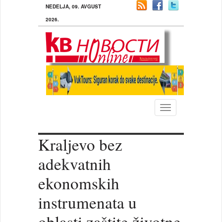
NEDELJA, 09. AVGUST
2026.
Toggle
navigation
Kraljevo bez
adekvatnih
ekonomskih
instrumenata u
oblasti zaštite životne