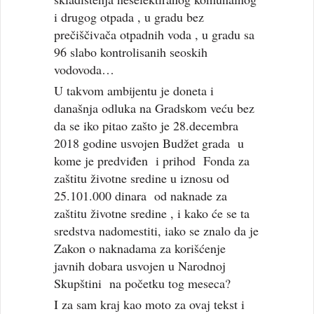
i drugog otpada , u gradu bez
prečiščivača otpadnih voda , u gradu sa
96 slabo kontrolisanih seoskih
vodovoda…
U takvom ambijentu je doneta i
današnja odluka na Gradskom veću bez
da se iko pitao zašto je 28.decembra
2018 godine usvojen Budžet grada u
kome je predviđen i prihod Fonda za
zaštitu životne sredine u iznosu od
25.101.000 dinara od naknade za
zaštitu životne sredine , i kako će se ta
sredstva nadomestiti, iako se znalo da je
Zakon o naknadama za korišćenje
javnih dobara usvojen u Narodnoj
Skupštini na početku tog meseca?
I za sam kraj kao moto za ovaj tekst i