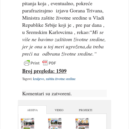
pitanja koja , eventualno, pokreće
parafrazirajmo izjavu Gorana Trivana,
Ministra zaštite životne sredine u Vladi
Republike Srbije koji je , pre par dana ,
u Sremskim Karlovcima , rekao:“
Mi se
više ne bavimo zaštitom životne sredine,
jer je ona u toj meri ugrožena,da treba
preći na odbranu životne sredine.“
Broj pregleda: 1509
Tagovi:
kraljevo
,
zaštita životne sredine
Komentari su zatvoreni.
ARHIVA
VIDEO
PROJEKTI