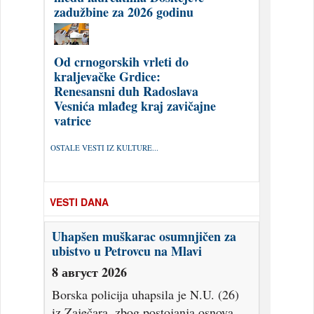
zadužbine za 2026 godinu
Od crnogorskih vrleti do
kraljevačke Grdice:
Renesansni duh Radoslava
Vesnića mlađeg kraj zavičajne
vatrice
OSTALE VESTI IZ KULTURE...
VESTI DANA
Uhapšen muškarac osumnjičen za
ubistvo u Petrovcu na Mlavi
8 август 2026
Borska policija uhapsila je N.U. (26)
iz Zaječara, zbog postojanja osnova