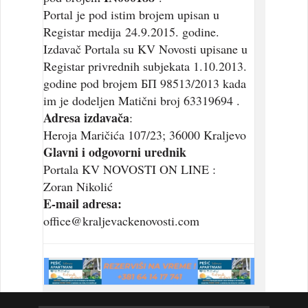
Portal je pod istim brojem upisan u
Registar medija 24.9.2015. godine.
Izdavač Portala su KV Novosti upisane u
Registar privrednih subjekata 1.10.2013.
godine pod brojem БП 98513/2013 kada
im je dodeljen Matični broj 63319694 .
Adresa izdavača
:
Heroja Maričića 107/23; 36000 Kraljevo
Glavni i odgovorni urednik
Portala KV NOVOSTI ON LINE :
Zoran Nikolić
E-mail adresa:
office@kraljevackenovosti.com