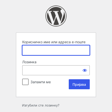
Пријава
Корисничко име или адреса е-поште
Лозинка
Запамти ме
Изгубили сте лозинку?